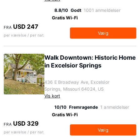
8.8/10
Godt
1001 anmeldelser
Gratis Wi-Fi
USD 247
FRA
Vælg
per værelse / per nat
Walk Downtown: Historic Home
in Excelsior Springs
436 E Broadway Ave, Excelsior
Springs, Missouri 64024, US
Vis kort
10/10
Fremragende
1 anmeldelser
Gratis Wi-Fi
USD 329
FRA
Vælg
per værelse / per nat