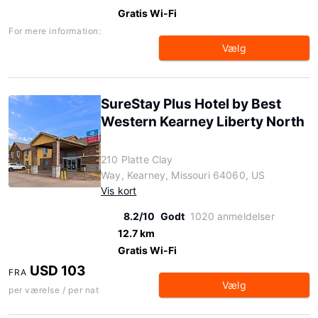
Gratis Wi-Fi
For mere information:
Vælg
SureStay Plus Hotel by Best
Western Kearney Liberty North
210 Platte Clay
Way, Kearney, Missouri 64060, US
Vis kort
8.2/10
Godt
1020 anmeldelser
12.7 km
Gratis Wi-Fi
USD 103
FRA
Vælg
per værelse / per nat