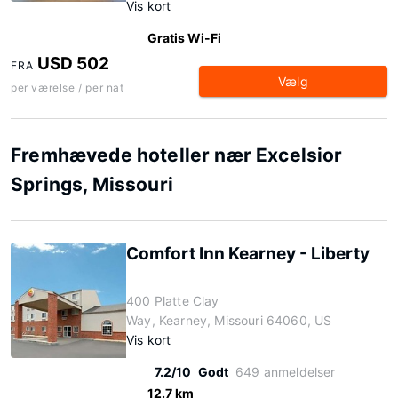
Vis kort
Gratis Wi-Fi
USD 502
FRA
Vælg
per værelse / per nat
Fremhævede hoteller nær Excelsior
Springs, Missouri
Comfort Inn Kearney - Liberty
400 Platte Clay
Way, Kearney, Missouri 64060, US
Vis kort
7.2/10
Godt
649 anmeldelser
12.7 km