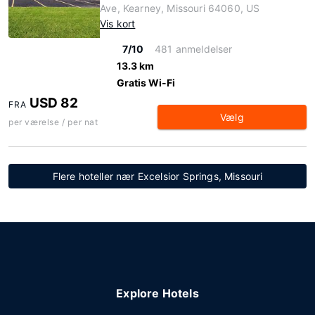
Ave, Kearney, Missouri 64060, US
Vis kort
7/10
481 anmeldelser
13.3 km
Gratis Wi-Fi
USD 82
FRA
Vælg
per værelse / per nat
Flere hoteller nær Excelsior Springs, Missouri
Explore Hotels