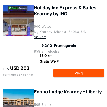
Holiday Inn Express & Suites
Kearney by IHG
900 Watson
Dr, Kearney, Missouri 64060, US
Vis kort
9.2/10
Fremragende
959 anmeldelser
13.0 km
Gratis Wi-Fi
USD 203
FRA
Vælg
per værelse / per nat
Econo Lodge Kearney - Liberty
505 Shanks