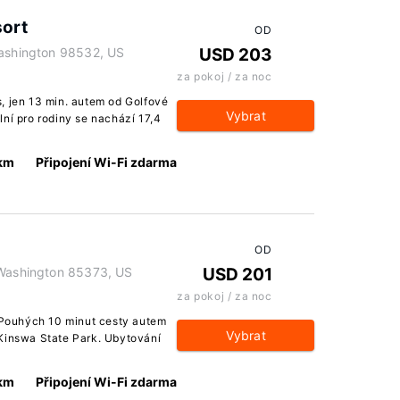
sort
OD
Washington 98532, US
USD 203
za pokoj / za noc
, jen 13 min. autem od Golfové
Vybrat
ní pro rodiny se nachází 17,4
 km
Připojení Wi-Fi zdarma
OD
 Washington 85373, US
USD 201
za pokoj / za noc
. Pouhých 10 minut cesty autem
Vybrat
 Kinswa State Park. Ubytování
 km
Připojení Wi-Fi zdarma