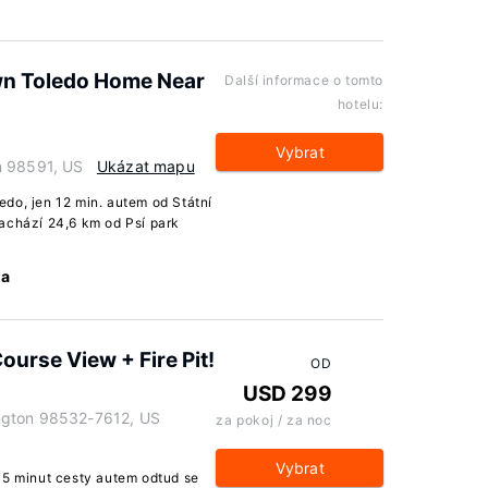
wn Toledo Home Near
Další informace o tomto
hotelu:
Vybrat
n 98591, US
Ukázat mapu
do, jen 12 min. autem od Státní
achází 24,6 km od Psí park
ma
ourse View + Fire Pit!
OD
USD 299
ngton 98532-7612, US
za pokoj / za noc
Vybrat
15 minut cesty autem odtud se