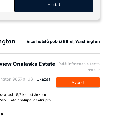
Hledat
ngton
Více hotelů poblíž Ethel, Washington
view Onalaska Estate
Další informace o tomto
hotelu:
ington 98570, US
Ukázat
Vybrat
ska, asi 15,7 km od Jezero
ark. Tato chalupa ideální pro
ma