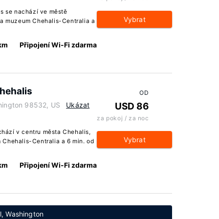
es se nachází ve městě
Vybrat
e a muzeum Chehalis-Centralia a
 km
Připojení Wi-Fi zdarma
hehalis
OD
shington 98532, US
Ukázat
USD 86
za pokoj / za noc
hází v centru města Chehalis,
Vybrat
 Chehalis-Centralia a 6 min. od
 km
Připojení Wi-Fi zdarma
el, Washington