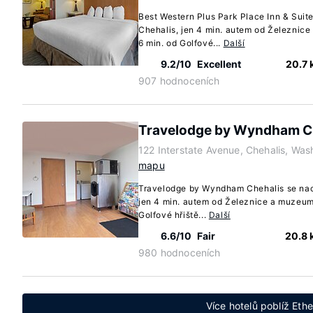
Best Western Plus Park Place Inn & Suit
Chehalis, jen 4 min. autem od Železnic
6 min. od Golfové...
Další
9.2/10
Excellent
20.7
907 hodnoceních
Travelodge by Wyndham C
122 Interstate Avenue, Chehalis, Wa
mapu
Travelodge by Wyndham Chehalis se nac
jen 4 min. autem od Železnice a muzeum
Golfové hřiště...
Další
6.6/10
Fair
20.8
980 hodnoceních
Více hotelů poblíž Eth