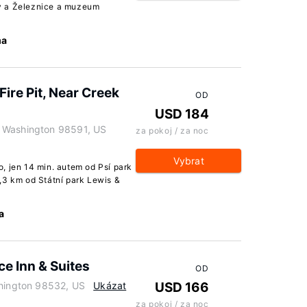
y a Železnice a muzeum
ma
ire Pit, Near Creek
OD
USD 184
, Washington 98591, US
za pokoj / za noc
Vybrat
, jen 14 min. autem od Psí park
,3 km od Státní park Lewis &
a
ce Inn & Suites
OD
shington 98532, US
Ukázat
USD 166
za pokoj / za noc