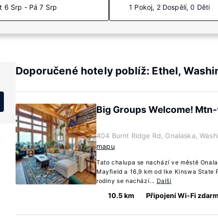
t 6 Srp - Pá 7 Srp
1 Pokoj, 2 Dospělí, 0 Děti
Doporučené hotely poblíž: Ethel, Washi
Big Groups Welcome! Mtn-
404 Burnt Ridge Rd, Onalaska, Wash
mapu
Tato chalupa se nachází ve městě Onala
Mayfield a 16,9 km od Ike Kinswa State P
rodiny se nachází...
Další
10.5 km
Připojení Wi-Fi zdar