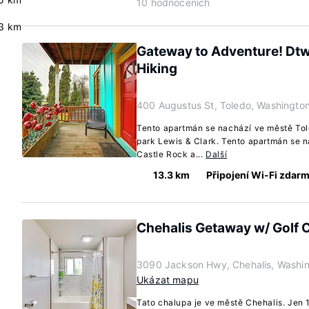
10 hodnoceních
3 km
Gateway to Adventure! Dt
Hiking
400 Augustus St, Toledo, Washingto
Tento apartmán se nachází ve městě Tole
park Lewis & Clark. Tento apartmán se n
Castle Rock a...
Další
13.3 km
Připojení Wi-Fi zdar
Chehalis Getaway w/ Golf C
3090 Jackson Hwy, Chehalis, Washi
Ukázat mapu
Tato chalupa je ve městě Chehalis. Jen 