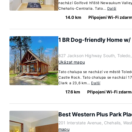
nachází Golfové hřiště Newaukum Valle
Chehalis-Centralia. Tato...
Další
14.0 km
Připojení Wi-Fi zdar
1 BR Dog-friendly Home w/ F
827 Jackson Highway South, Toledo
Ukázat mapu
Tato chalupa se nachází ve městě Toledo
Castle Rock. Tato chalupa se nachází 17
Clark a 23,6 km...
Další
17.6 km
Připojení Wi-Fi zdarm
Best Western Plus Park Pla
201 Interstate Avenue, Chehalis, Wa
mapu