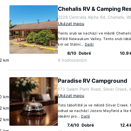
Chehalis RV & Camping Re
2228 Centralia Alpha Rd, Chehalis, 
Ukázat mapu
Tento srub se nachází ve městě Chehalis
hřiště Newaukum Valley. Tento srub ideál
km od Státní...
Další
8/10
Dobré
10.9
2 km
6 hodnoceních
Paradise RV Campground
173 Salem Plant Road, Silver Creek,
Ukázat mapu
0 km
Toto tábořiště je ve městě Silver Creek
2 km
odtud se nachází Jezero Mayfield a Ike
ideální pro...
Další
.2 km
7.4/10
Dobré
12.4
.5 km