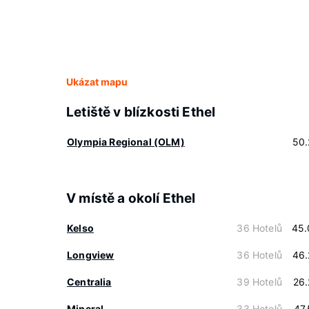
Ukázat mapu
Letiště v blízkosti Ethel
Olympia Regional (OLM)
50.
V místě a okolí Ethel
Kelso
36 Hotelů
45.
Longview
36 Hotelů
46.
Centralia
39 Hotelů
26
Mineral
33 Hotelů
47