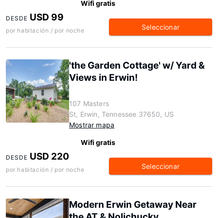
Wifi gratis
USD 99
DESDE
Seleccionar
por habitación / por noche
'the Garden Cottage' w/ Yard &
Views in Erwin!
107 Masters
St, Erwin, Tennessee 37650, US
Mostrar mapa
Wifi gratis
USD 220
DESDE
Seleccionar
por habitación / por noche
Modern Erwin Getaway Near
the AT & Nolichucky