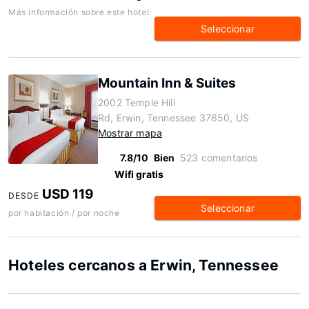
Más información sobre este hotel:
Seleccionar
Mountain Inn & Suites
2002 Temple Hill
Rd, Erwin, Tennessee 37650, US
Mostrar mapa
7.8/10
Bien
523 comentarios
Wifi gratis
USD 119
DESDE
Seleccionar
por habitación / por noche
Hoteles cercanos a Erwin, Tennessee