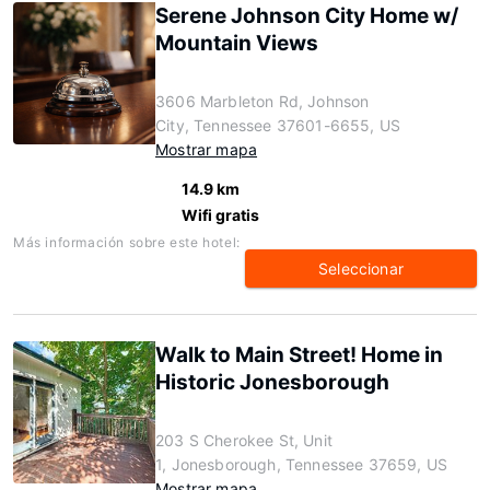
Serene Johnson City Home w/
Mountain Views
3606 Marbleton Rd, Johnson
City, Tennessee 37601-6655, US
Mostrar mapa
14.9 km
Wifi gratis
Más información sobre este hotel:
Seleccionar
Walk to Main Street! Home in
Historic Jonesborough
203 S Cherokee St, Unit
1, Jonesborough, Tennessee 37659, US
Mostrar mapa