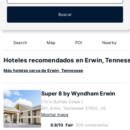
Buscar
Search
Map
POI
Nearby
Hoteles recomendados en Erwin, Tennes
Más hoteles cerca de Erwin, Tennessee
Super 8 by Wyndham Erwin
1101n Buffalo Street I
181, Erwin, Tennessee 37650, US
Mostrar mapa
6.8/10
Fair
309 comentarios