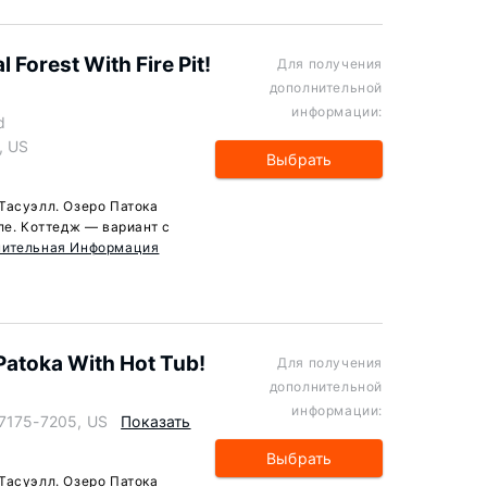
Forest With Fire Pit!
Для получения
дополнительной
информации:
d
, US
Выбрать
Тасуэлл. Озеро Патока
ле. Коттедж — вариант с
нительная Информация
Patoka With Hot Tub!
Для получения
дополнительной
информации:
47175-7205, US
Показать
Выбрать
Тасуэлл. Озеро Патока