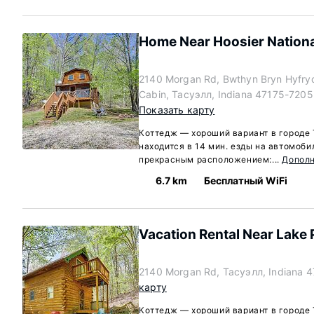
Home Near Hoosier National 
2140 Morgan Rd, Bwthyn Bryn Hyfry
Cabin, Тасуэлл, Indiana 47175-7205
Показать карту
Коттедж — хороший вариант в городе 
находится в 14 мин. езды на автомоби
прекрасным расположением:...
Допол
6.7 km
Бесплатный WiFi
Vacation Rental Near Lake 
2140 Morgan Rd, Тасуэлл, Indiana 
карту
Коттедж — хороший вариант в городе 