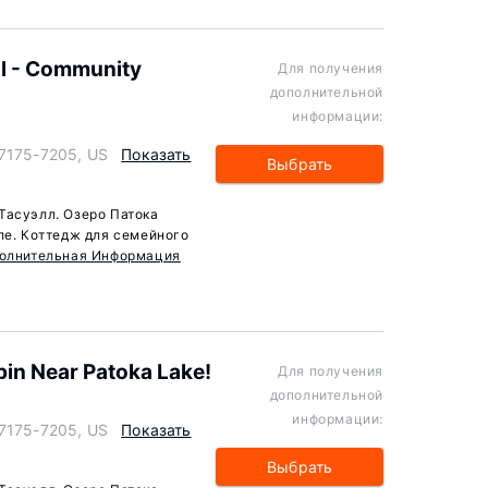
l - Community
Для получения
дополнительной
информации:
47175-7205, US
Показать
Выбрать
Тасуэлл. Озеро Патока
ле. Коттедж для семейного
олнительная Информация
bin Near Patoka Lake!
Для получения
дополнительной
информации:
47175-7205, US
Показать
Выбрать