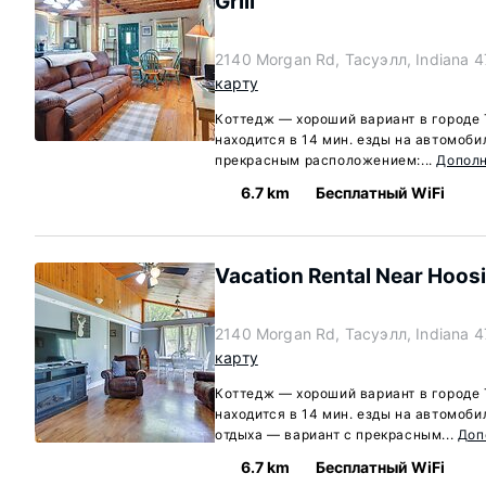
Grill
2140 Morgan Rd, Тасуэлл, Indiana 
карту
Коттедж — хороший вариант в городе 
находится в 14 мин. езды на автомоби
прекрасным расположением:...
Допол
6.7 km
Бесплатный WiFi
Vacation Rental Near Hoosi
2140 Morgan Rd, Тасуэлл, Indiana 
карту
Коттедж — хороший вариант в городе 
находится в 14 мин. езды на автомоби
отдыха — вариант с прекрасным...
Доп
6.7 km
Бесплатный WiFi