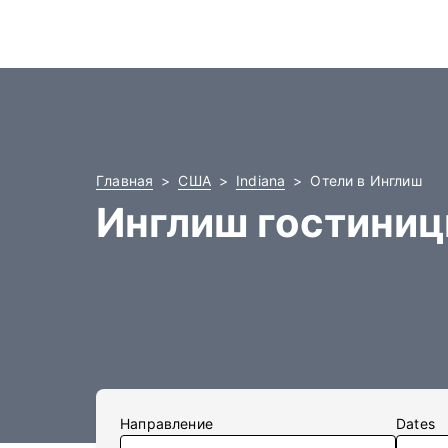
Главная
США
Indiana
Отели в Инглиш
Инглиш гостини
Направление
Dates