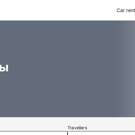
Car rent
цы
Travellers