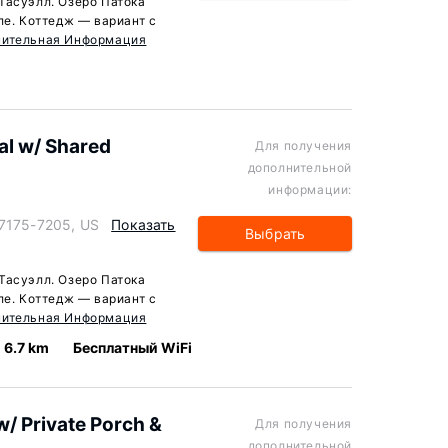
Тасуэлл. Озеро Патока
ле. Коттедж — вариант с
нительная Информация
al w/ Shared
Для получения
дополнительной
информации:
47175-7205, US
Показать
Выбрать
Тасуэлл. Озеро Патока
ле. Коттедж — вариант с
нительная Информация
6.7 km
Бесплатный WiFi
w/ Private Porch &
Для получения
дополнительной