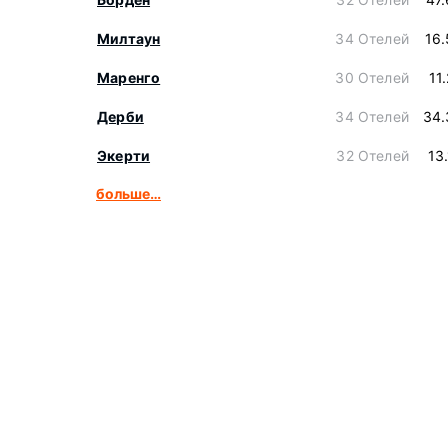
Милтаун
34 Отелей
16
Маренго
30 Отелей
11
Дерби
34 Отелей
34.
Экерти
32 Отелей
13
больше…