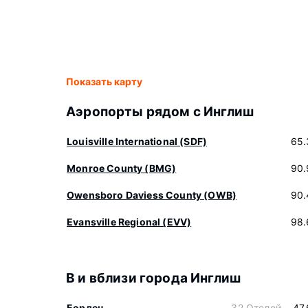
Показать карту
Аэропорты рядом с Инглиш
Louisville International (SDF)
65.
Monroe County (BMG)
90.
Owensboro Daviess County (OWB)
90.
Evansville Regional (EVV)
98.
В и вблизи города Инглиш
Борден
32 Отелей
47