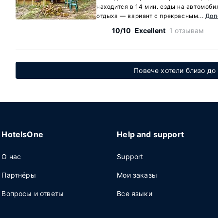
находится в 14 мин. езды на автомоби
отдыха — вариант с прекрасным...
Доп
10/10
Excellent
1 отзывам
Повече хотели близо до 
HotelsOne
Help and support
О нас
Support
Партнёры
Мои заказы
Вопросы и ответы
Все языки