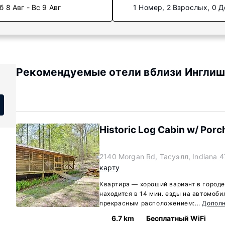
б 8 Авг - Вс 9 Авг
1 Номер, 2 Взрослых, 0 Д
Рекомендуемые отели вблизи Инглиш,
Historic Log Cabin w/ Porc
2140 Morgan Rd, Тасуэлл, Indiana 
карту
Квартира — хороший вариант в городе
находится в 14 мин. езды на автомоби
прекрасным расположением:...
Допол
6.7 km
Бесплатный WiFi