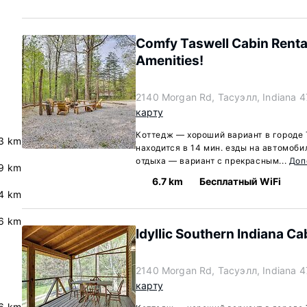
Comfy Taswell Cabin Renta
Amenities!
2140 Morgan Rd, Тасуэлл, Indiana 
карту
Коттедж — хороший вариант в городе 
3 km
находится в 14 мин. езды на автомоби
отдыха — вариант с прекрасным...
Доп
9 km
6.7 km
Бесплатный WiFi
4 km
6 km
Idyllic Southern Indiana Ca
2140 Morgan Rd, Тасуэлл, Indiana 
карту
.6 km