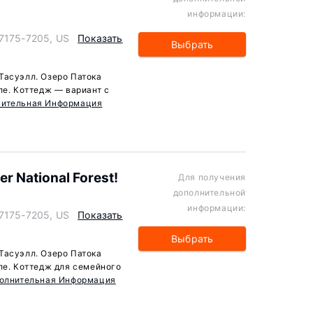
информации:
47175-7205, US
Показать
Выбрать
Тасуэлл. Озеро Патока
ле. Коттедж — вариант с
нительная Информация
er National Forest!
Для получения
дополнительной
информации:
47175-7205, US
Показать
Выбрать
Тасуэлл. Озеро Патока
ле. Коттедж для семейного
олнительная Информация