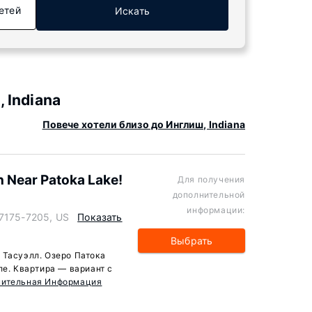
етей
Искать
 Indiana
Повече хотели близо до Инглиш, Indiana
h Near Patoka Lake!
Для получения
дополнительной
информации:
47175-7205, US
Показать
Выбрать
 Тасуэлл. Озеро Патока
ле. Квартира — вариант с
нительная Информация