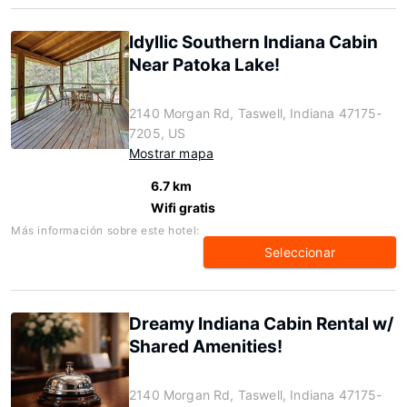
Idyllic Southern Indiana Cabin
Near Patoka Lake!
2140 Morgan Rd, Taswell, Indiana 47175-
7205, US
Mostrar mapa
6.7 km
Wifi gratis
Más información sobre este hotel:
Seleccionar
Dreamy Indiana Cabin Rental w/
Shared Amenities!
2140 Morgan Rd, Taswell, Indiana 47175-