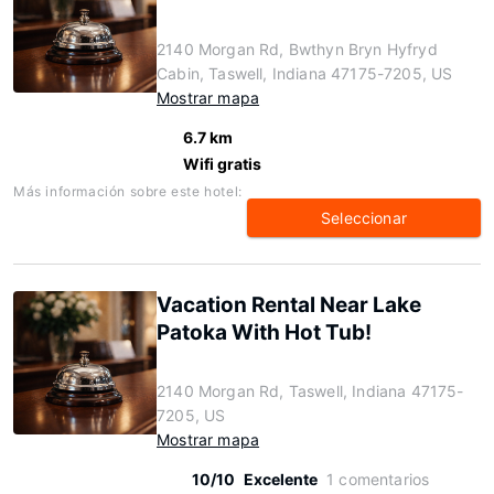
2140 Morgan Rd, Bwthyn Bryn Hyfryd
Cabin, Taswell, Indiana 47175-7205, US
Mostrar mapa
6.7 km
Wifi gratis
Más información sobre este hotel:
Seleccionar
Vacation Rental Near Lake
Patoka With Hot Tub!
2140 Morgan Rd, Taswell, Indiana 47175-
7205, US
Mostrar mapa
10/10
Excelente
1 comentarios