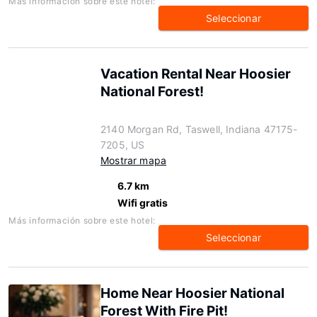
Más información sobre este hotel:
Seleccionar
Vacation Rental Near Hoosier
National Forest!
2140 Morgan Rd, Taswell, Indiana 47175-
7205, US
Mostrar mapa
6.7 km
Wifi gratis
Más información sobre este hotel:
Seleccionar
Home Near Hoosier National
Forest With Fire Pit!