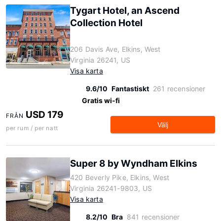
Tygart Hotel, an Ascend
Collection Hotel
206 Davis Ave, Elkins, West
Virginia 26241, US
Visa karta
9.6/10
Fantastiskt
261 recensioner
Gratis wi-fi
USD 179
FRÅN
Välj
per rum / per natt
Super 8 by Wyndham Elkins
420 Beverly Pike, Elkins, West
Virginia 26241-9803, US
Visa karta
8.2/10
Bra
841 recensioner