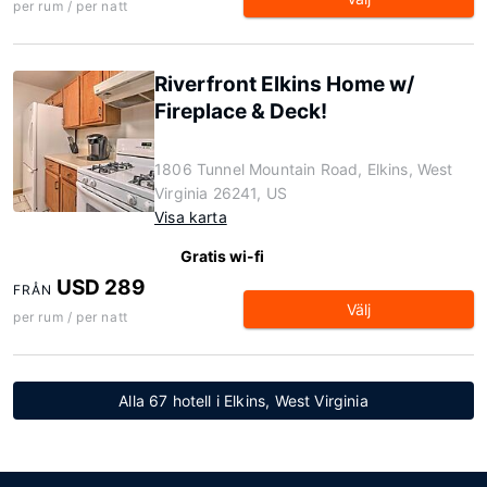
per rum / per natt
Riverfront Elkins Home w/
Fireplace & Deck!
1806 Tunnel Mountain Road, Elkins, West
Virginia 26241, US
Visa karta
Gratis wi-fi
USD 289
FRÅN
Välj
per rum / per natt
Alla 67 hotell i Elkins, West Virginia