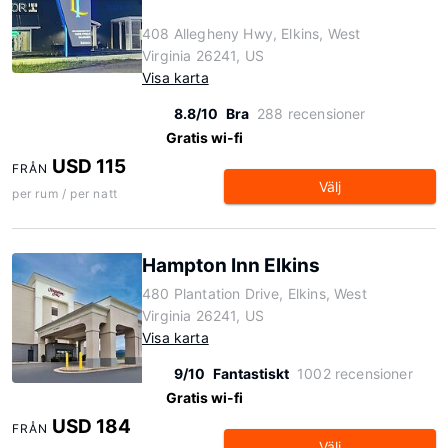
408 Allegheny Hwy, Elkins, West
Virginia 26241, US
Visa karta
8.8/10
Bra
288 recensioner
Gratis wi-fi
USD 115
FRÅN
Välj
per rum / per natt
Hampton Inn Elkins
480 Plantation Drive, Elkins, West
Virginia 26241, US
Visa karta
9/10
Fantastiskt
1002 recensioner
Gratis wi-fi
USD 184
FRÅN
Välj