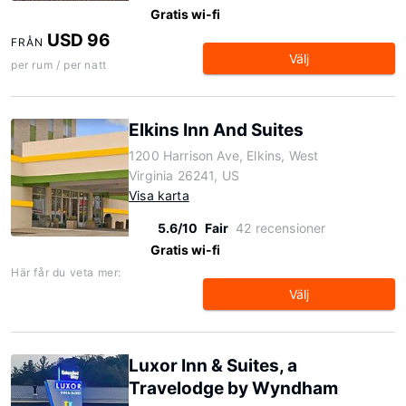
Gratis wi-fi
USD 96
FRÅN
Välj
per rum / per natt
Elkins Inn And Suites
1200 Harrison Ave, Elkins, West
Virginia 26241, US
Visa karta
5.6/10
Fair
42 recensioner
Gratis wi-fi
Här får du veta mer:
Välj
Luxor Inn & Suites, a
Travelodge by Wyndham