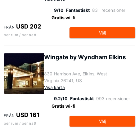
9/10
Fantastiskt
831 recensioner
Gratis wi-fi
USD 202
FRÅN
Välj
per rum / per natt
Wingate by Wyndham Elkins
830 Harrison Ave, Elkins, West
Virginia 26241, US
Visa karta
9.2/10
Fantastiskt
993 recensioner
Gratis wi-fi
USD 161
FRÅN
Välj
per rum / per natt