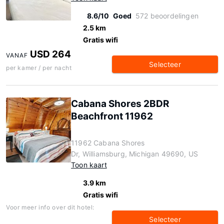
8.6/10
Goed
572 beoordelingen
2.5 km
Gratis wifi
USD 264
VANAF
Selecteer
per kamer / per nacht
Cabana Shores 2BDR
Beachfront 11962
11962 Cabana Shores
Dr, Williamsburg, Michigan 49690, US
Toon kaart
3.9 km
Gratis wifi
Voor meer info over dit hotel:
Selecteer