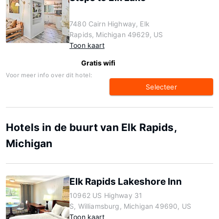
7480 Cairn Highway, Elk
Rapids, Michigan 49629, US
Toon kaart
Gratis wifi
Voor meer info over dit hotel:
Selecteer
Hotels in de buurt van Elk Rapids,
Michigan
Elk Rapids Lakeshore Inn
10962 US Highway 31
S, Williamsburg, Michigan 49690, US
Toon kaart