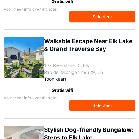
Gratis wifi
Voor meer info over dit hotel:
Selecteer
Walkable Escape Near Elk Lake
& Grand Traverse Bay
107 Rivershore Dr, Elk
Rapids, Michigan 49629, US
Toon kaart
Gratis wifi
Voor meer info over dit hotel:
Selecteer
Stylish Dog-friendly Bungalow:
Steps to Elk Lake