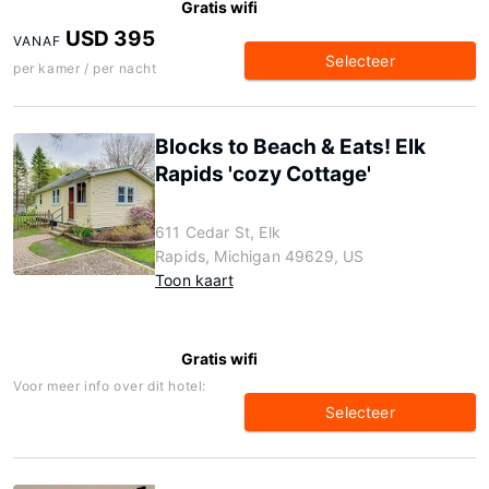
Gratis wifi
USD 395
VANAF
Selecteer
per kamer / per nacht
Blocks to Beach & Eats! Elk
Rapids 'cozy Cottage'
611 Cedar St, Elk
Rapids, Michigan 49629, US
Toon kaart
Gratis wifi
Voor meer info over dit hotel:
Selecteer