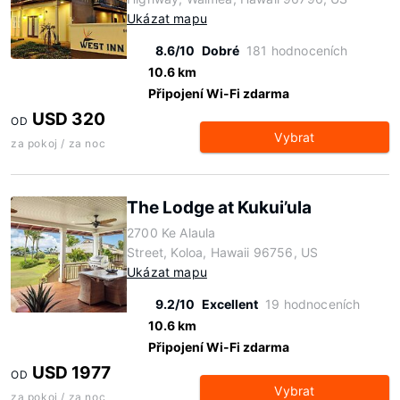
Ukázat mapu
8.6/10
Dobré
181 hodnoceních
10.6 km
Připojení Wi-Fi zdarma
USD 320
OD
Vybrat
za pokoj / za noc
The Lodge at Kukui’ula
2700 Ke Alaula
Street, Koloa, Hawaii 96756, US
Ukázat mapu
9.2/10
Excellent
19 hodnoceních
10.6 km
Připojení Wi-Fi zdarma
USD 1977
OD
Vybrat
za pokoj / za noc