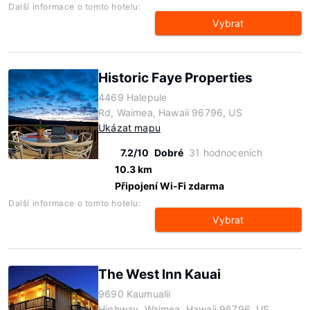
Další informace o tomto hotelu:
Vybrat
Historic Faye Properties
4469 Halepule
Rd, Waimea, Hawaii 96796, US
Ukázat mapu
7.2/10
Dobré
31 hodnoceních
10.3 km
Připojení Wi-Fi zdarma
Další informace o tomto hotelu:
Vybrat
The West Inn Kauai
9690 Kaumualii
Highway, Waimea, Hawaii 96796, US