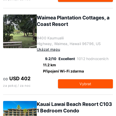
Waimea Plantation Cottages, a
Coast Resort
9400 Kaumualii
Highway, Waimea, Hawaii 96796, US
Ukázat mapu
9.2/10
Excellent
1012 hodnoceních
11.2 km
Připojení Wi-Fi zdarma
USD 402
OD
Vybrat
za pokoj / za noc
Kauai Lawai Beach Resort C103
1 Bedroom Condo