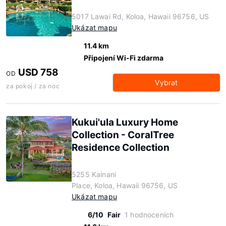
5017 Lawai Rd, Koloa, Hawaii 96756, US
Ukázat mapu
11.4 km
Připojení Wi-Fi zdarma
USD 758
OD
Vybrat
za pokoj / za noc
Kukui'ula Luxury Home
Collection - CoralTree
Residence Collection
5255 Kainani
Place, Koloa, Hawaii 96756, US
Ukázat mapu
6/10
Fair
1 hodnoceních