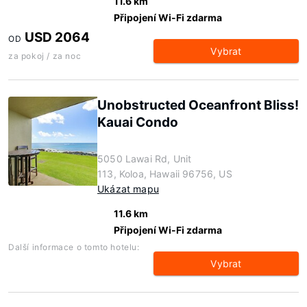
11.6 km
Připojení Wi-Fi zdarma
USD 2064
OD
Vybrat
za pokoj / za noc
Unobstructed Oceanfront Bliss!
Kauai Condo
5050 Lawai Rd, Unit
113, Koloa, Hawaii 96756, US
Ukázat mapu
11.6 km
Připojení Wi-Fi zdarma
Další informace o tomto hotelu:
Vybrat