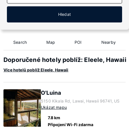
Hledat
Search
Map
POI
Nearby
Doporučené hotely poblíž: Eleele, Hawaii
Více hotelů poblíž Eleele, Hawaii
O'Luina
5150 Kikala Rd, Lawai, Hawaii 96741, US
Ukázat mapu
7.8 km
Připojení Wi-Fi zdarma