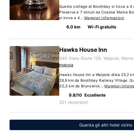
Questo cottage di Boothbay si trova a 4
Preserve e 7 minuti da Coastal Maine Bo
si trova a 4...
Maggiori informazioni
6.0 km
Wi-Fi gratuito
Hawks House Inn
349 State Route 129, Walpole, Main
mappa
Hawks House Inn a Walpole dista 25,2
28,9 km da Boothbay Railway Village. Qu
32,3 km da Brunswick...
Maggiori inform
9.8/10
Eccellente
251 recensioni
Guarda gli altri hotel vici