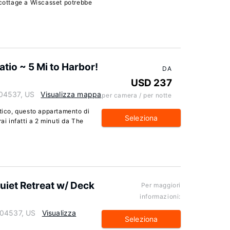
 cottage a Wiscasset potrebbe
tio ~ 5 Mi to Harbor!
DA
USD 237
 04537, US
Visualizza mappa
per camera / per notte
atico, questo appartamento di
Seleziona
ai infatti a 2 minuti da The
uiet Retreat w/ Deck
Per maggiori
informazioni:
 04537, US
Visualizza
Seleziona