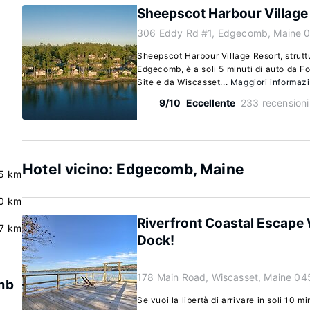
Sheepscot Harbour Village
306 Eddy Rd #1, Edgecomb, Maine 
Sheepscot Harbour Village Resort, struttu
Edgecomb, è a soli 5 minuti di auto da F
Site e da Wiscasset...
Maggiori informazi
9/10
Eccellente
233 recensioni
Hotel vicino: Edgecomb, Maine
5 km
0 km
Riverfront Coastal Escape
7 km
Dock!
178 Main Road, Wiscasset, Maine 04
omb
Se vuoi la libertà di arrivare in soli 10