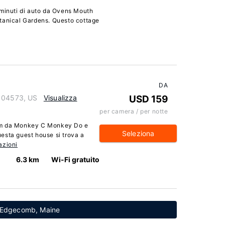
 minuti di auto da Ovens Mouth
tanical Gardens. Questo cottage
DA
e 04573, US
Visualizza
USD 159
per camera / per notte
 km da Monkey C Monkey Do e
Seleziona
esta guest house si trova a
azioni
6.3 km
Wi-Fi gratuito
no Edgecomb, Maine