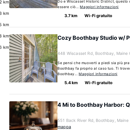
Do e Wiscasset Historic District, questo
.2 km
essere ciò...
Maggiori informazioni
.3 km
3.7 km
Wi-Fi gratuito
5 km
.8 km
Cozy Boothbay Studio w/ Pa
.6 km
448 Wiscasset Rd, Boothbay, Maine
Se pensi che muoverti a piedi sia più pr
Boothbay fa proprio al caso tuo. Ti trover
Boothbay...
Maggiori informazioni
5.4 km
Wi-Fi gratuito
4 Mi to Boothbay Harbor: Q
551 Back River Rd, Boothbay, Maine
mappa