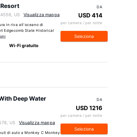
 Resort
DA
04556, US
Visualizza mappa
USD 414
per camera / per notte
ra in riva all'oceano di
ort Edgecomb State Historical
Seleziona
oni
Wi-Fi gratuito
 With Deep Water
DA
USD 1216
per camera / per notte
578, US
Visualizza mappa
Seleziona
 minuti di auto a Monkey C Monkey