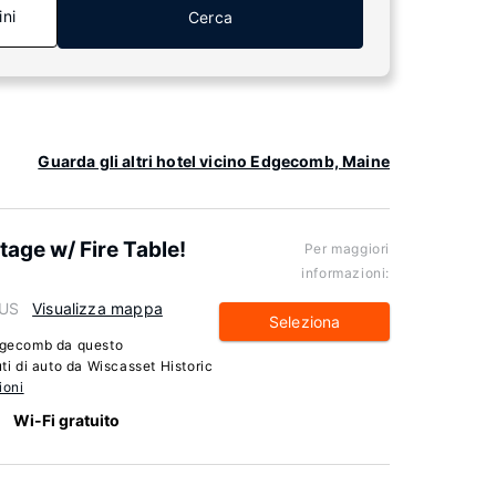
ini
Cerca
Guarda gli altri hotel vicino Edgecomb, Maine
age w/ Fire Table!
Per maggiori
informazioni:
 US
Visualizza mappa
Seleziona
Edgecomb da questo
uti di auto da Wiscasset Historic
ioni
Wi-Fi gratuito