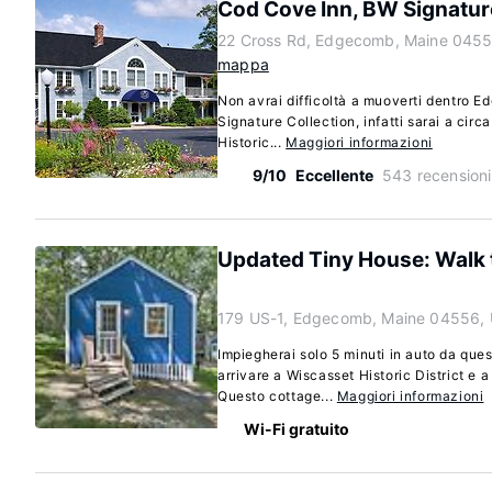
Cod Cove Inn, BW Signatur
22 Cross Rd, Edgecomb, Maine 045
mappa
Non avrai difficoltà a muoverti dentro
Signature Collection, infatti sarai a circ
Historic...
Maggiori informazioni
9/10
Eccellente
543 recensioni
Updated Tiny House: Walk 
179 US-1, Edgecomb, Maine 04556,
Impiegherai solo 5 minuti in auto da qu
arrivare a Wiscasset Historic District e
Questo cottage...
Maggiori informazioni
Wi-Fi gratuito