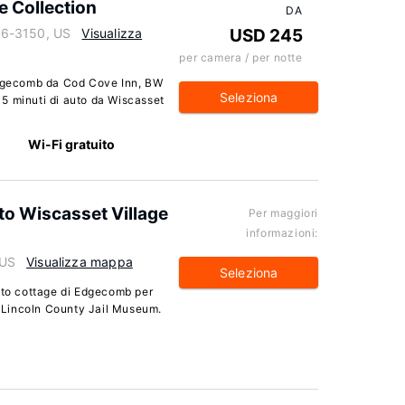
e Collection
DA
56-3150, US
Visualizza
USD 245
per camera / per notte
 Edgecomb da Cod Cove Inn, BW
Seleziona
a 5 minuti di auto da Wiscasset
Wi-Fi gratuito
to Wiscasset Village
Per maggiori
informazioni:
 US
Visualizza mappa
Seleziona
esto cottage di Edgecomb per
 a Lincoln County Jail Museum.