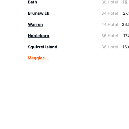
Bath
30 Hotel
16
Brunswick
34 Hotel
27
Warren
44 Hotel
36.
Nobleboro
66 Hotel
17
Squirrel Island
36 Hotel
16
Maggiori…