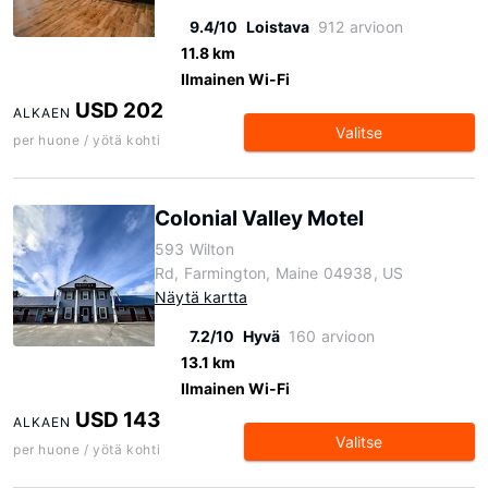
9.4/10
Loistava
912 arvioon
11.8 km
Ilmainen Wi-Fi
USD 202
ALKAEN
Valitse
per huone / yötä kohti
Colonial Valley Motel
593 Wilton
Rd, Farmington, Maine 04938, US
Näytä kartta
7.2/10
Hyvä
160 arvioon
13.1 km
Ilmainen Wi-Fi
USD 143
ALKAEN
Valitse
per huone / yötä kohti