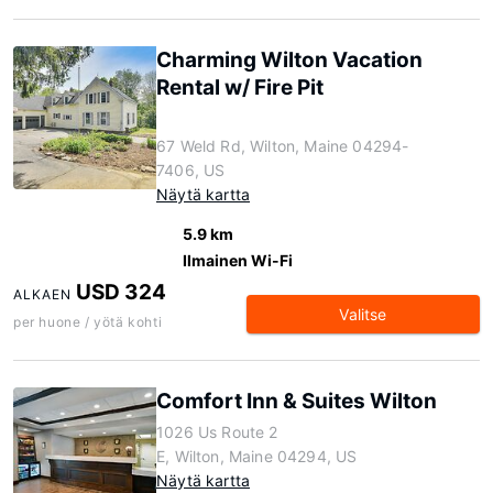
Charming Wilton Vacation
Rental w/ Fire Pit
67 Weld Rd, Wilton, Maine 04294-
7406, US
Näytä kartta
5.9 km
Ilmainen Wi-Fi
USD 324
ALKAEN
Valitse
per huone / yötä kohti
Comfort Inn & Suites Wilton
1026 Us Route 2
E, Wilton, Maine 04294, US
Näytä kartta