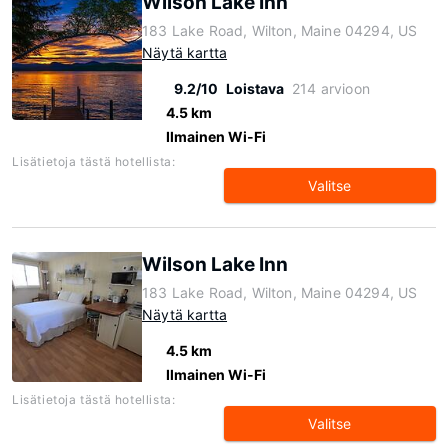
Wilson Lake Inn
183 Lake Road, Wilton, Maine 04294, US
Näytä kartta
9.2/10
Loistava
214 arvioon
4.5 km
Ilmainen Wi-Fi
Lisätietoja tästä hotellista:
Valitse
Wilson Lake Inn
183 Lake Road, Wilton, Maine 04294, US
Näytä kartta
4.5 km
Ilmainen Wi-Fi
Lisätietoja tästä hotellista:
Valitse