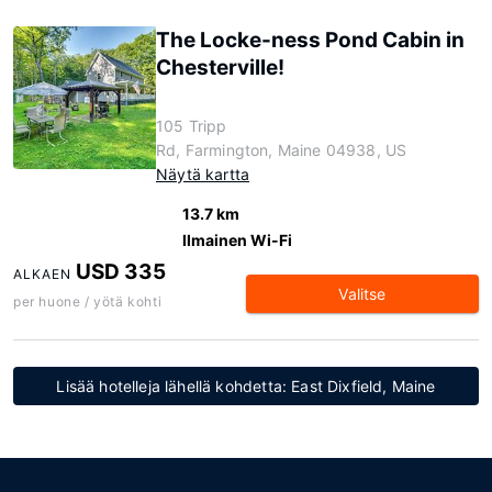
The Locke-ness Pond Cabin in
Chesterville!
105 Tripp
Rd, Farmington, Maine 04938, US
Näytä kartta
13.7 km
Ilmainen Wi-Fi
USD 335
ALKAEN
Valitse
per huone / yötä kohti
Lisää hotelleja lähellä kohdetta: East Dixfield, Maine