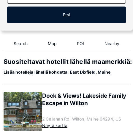
Etsi
Search
Map
POI
Nearby
Suositeltavat hotellit lähellä maamerkkiä:
Lisää hotelleja lähellä kohdetta: East Dixfield, Maine
Dock & Views! Lakeside Family
Escape in Wilton
2 Callahan Rd, Wilton, Maine 04294, US
Näytä kartta