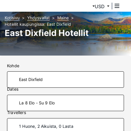
USD
Kotisivu
Yhdysvallat
Maine
Hotellit kaupungissa: East Dixfield
East Dixfield Hotellit
Kohde
Dates
La 8 Elo - Su 9 Elo
Travellers
1 Huone, 2 Aikuista, 0 Lasta