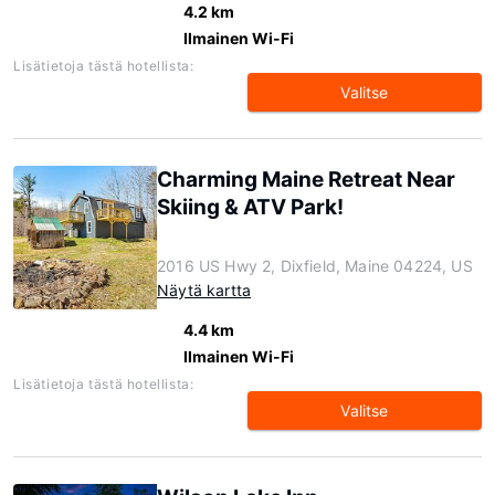
4.2 km
Ilmainen Wi-Fi
Lisätietoja tästä hotellista:
Valitse
Charming Maine Retreat Near
Skiing & ATV Park!
2016 US Hwy 2, Dixfield, Maine 04224, US
Näytä kartta
4.4 km
Ilmainen Wi-Fi
Lisätietoja tästä hotellista:
Valitse