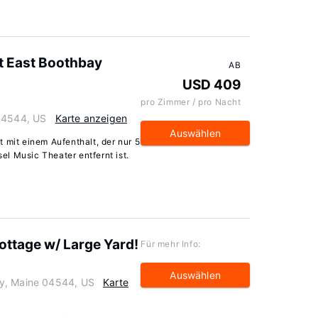
t East Boothbay
AB
USD 409
pro Zimmer / pro Nacht
 04544, US
Karte anzeigen
Auswählen
 mit einem Aufenthalt, der nur 5
l Music Theater entfernt ist.
ttage w/ Large Yard!
Für mehr Info:
Auswählen
ay, Maine 04544, US
Karte