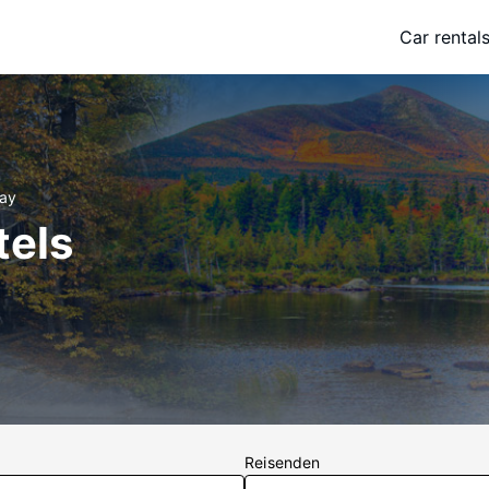
Car rental
bay
tels
Reisenden