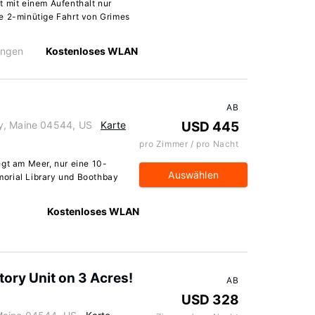
t mit einem Aufenthalt nur
e 2-minütige Fahrt von Grimes
ungen
Kostenloses WLAN
AB
y, Maine 04544, US
Karte
USD 445
pro Zimmer / pro Nacht
egt am Meer, nur eine 10-
Auswählen
orial Library und Boothbay
Kostenloses WLAN
ory Unit on 3 Acres!
AB
USD 328