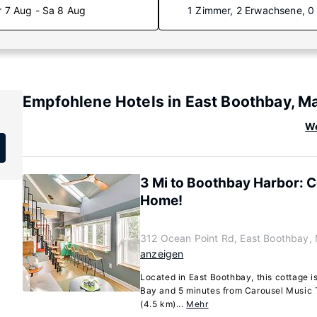
r 7 Aug - Sa 8 Aug
1 Zimmer, 2 Erwachsene, 0
Empfohlene Hotels in East Boothbay, M
We
3 Mi to Boothbay Harbor: C
Home!
312 Ocean Point Rd, East Boothbay,
anzeigen
Located in East Boothbay, this cottage i
Bay and 5 minutes from Carousel Music T
(4.5 km)...
Mehr