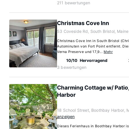
211 bewertungen
Christmas Cove Inn
53 Coveside Rd, South Bristol, Main
Christmas Cove Inn in South Bristol (Chr
Autominuten von Fort Point entfernt. Die
Verna Preserve und 17,9...
Mehr
10/10
Hervorragend
3 bewertungen
Charming Cottage w/ Patio
Harbor
18 School Street, Boothbay Harbor,
anzeigen
Dieses Ferienhaus in Boothbay Harbor i