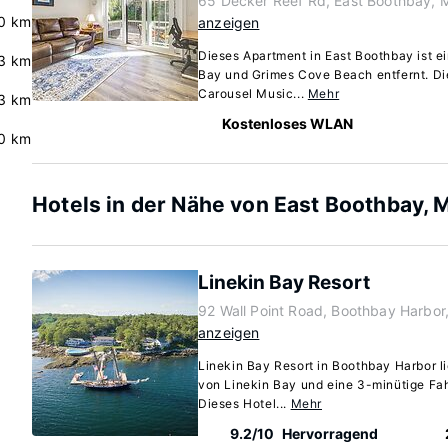
65 Decker Reef Rd, East Boothbay, 
.0 km
anzeigen
Dieses Apartment in East Boothbay ist e
3 km
Bay und Grimes Cove Beach entfernt. Di
Carousel Music...
Mehr
3 km
Kostenloses WLAN
.0 km
Hotels in der Nähe von East Boothbay, 
Linekin Bay Resort
92 Wall Point Road, Boothbay Harbo
anzeigen
Linekin Bay Resort in Boothbay Harbor li
von Linekin Bay und eine 3-minütige Fahr
Dieses Hotel...
Mehr
9.2/10
Hervorragend