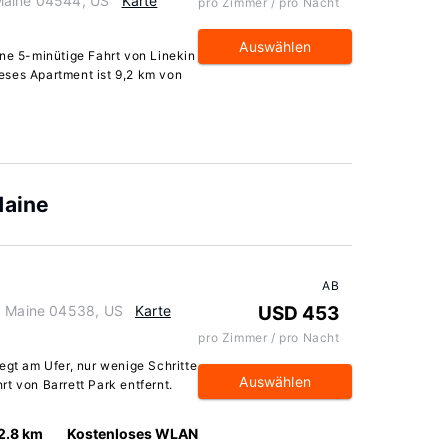
Maine 04544, US
Karte
pro Zimmer / pro Nacht
Auswählen
ine 5-minütige Fahrt von Linekin
eses Apartment ist 9,2 km von
Maine
AB
r, Maine 04538, US
Karte
USD 453
pro Zimmer / pro Nacht
egt am Ufer, nur wenige Schritte
Auswählen
t von Barrett Park entfernt.
2.8 km
Kostenloses WLAN