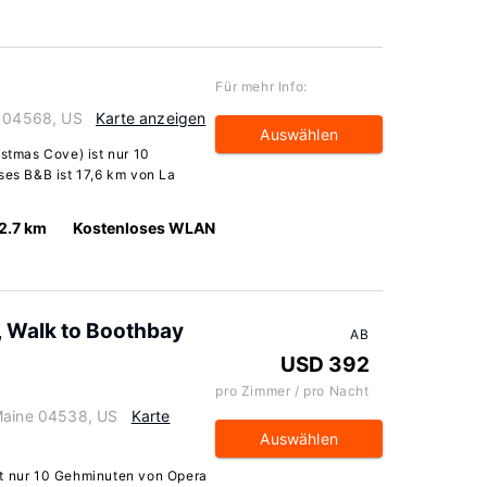
Für mehr Info:
e 04568, US
Karte anzeigen
Auswählen
istmas Cove) ist nur 10
ses B&B ist 17,6 km von La
2.7 km
Kostenloses WLAN
, Walk to Boothbay
AB
USD 392
pro Zimmer / pro Nacht
 Maine 04538, US
Karte
Auswählen
st nur 10 Gehminuten von Opera