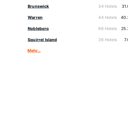
Brunswick
34 Hotels
31
Warren
44 Hotels
40.
Nobleboro
66 Hotels
25.
Squirrel Island
36 Hotels
7
Mehr…