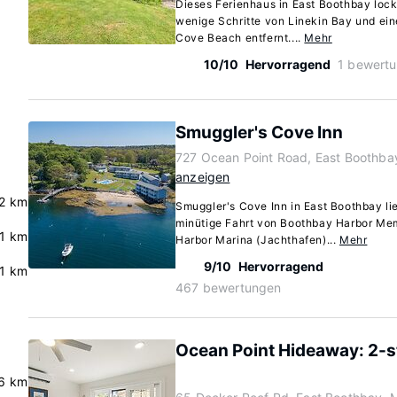
Dieses Ferienhaus in East Boothbay lock
wenige Schritte von Linekin Bay und ein
Cove Beach entfernt....
Mehr
10/10
Hervorragend
1 bewert
Smuggler's Cove Inn
727 Ocean Point Road, East Boothba
anzeigen
2 km
Smuggler's Cove Inn in East Boothbay li
minütige Fahrt von Boothbay Harbor Mem
.1 km
Harbor Marina (Jachthafen)...
Mehr
9/10
Hervorragend
.1 km
467 bewertungen
Ocean Point Hideaway: 2-st
.6 km