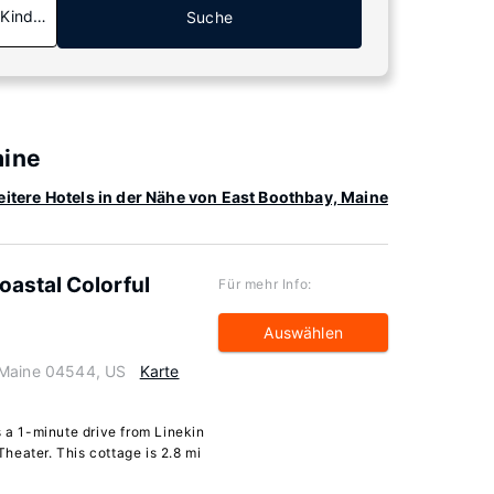
 Kinder
Suche
aine
itere Hotels in der Nähe von East Boothbay, Maine
oastal Colorful
Für mehr Info:
Auswählen
 Maine 04544, US
Karte
s a 1-minute drive from Linekin
heater. This cottage is 2.8 mi