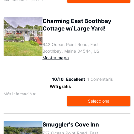
Charming East Boothbay
Cottage w/ Large Yard!
642 Ocean Point Road, East
Boothbay, Maine 04544, US
Mostra mapa
10/10
Excellent
1 comentaris
Wifi gratis
Més informació a:
Selecciona
Smuggler's Cove Inn
727 Ocean Point Road, East