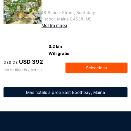
18 School Street, Boothbay
Harbor, Maine 04538, US
Mostra mapa
3.2 km
Wifi gratis
USD 392
DES DE
Selecciona
per habitació / per nit
Més hotels a prop East Boothbay, Maine