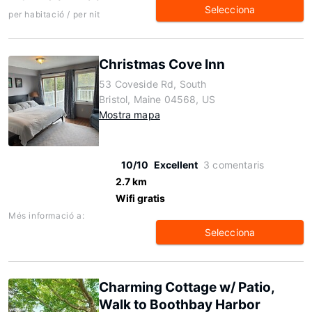
Selecciona
per habitació / per nit
Christmas Cove Inn
53 Coveside Rd, South
Bristol, Maine 04568, US
Mostra mapa
10/10
Excellent
3 comentaris
2.7 km
Wifi gratis
Més informació a:
Selecciona
Charming Cottage w/ Patio,
Walk to Boothbay Harbor