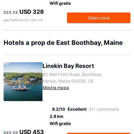
Wifi gratis
USD 328
DES DE
Selecciona
per habitació / per nit
Hotels a prop de East Boothbay, Maine
Linekin Bay Resort
92 Wall Point Road, Boothbay
Harbor, Maine 04538, US
Mostra mapa
9.2/10
Excellent
211 comentaris
2.8 km
Wifi gratis
USD 453
DES DE