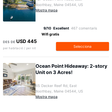
Boothbay, Maine 04544, US
Mostra mapa
9/10
Excellent
467 comentaris
Wifi gratis
USD 445
DES DE
Selecciona
per habitació / per nit
Ocean Point Hideaway: 2-story
Unit on 3 Acres!
65 Decker Reef Rd, East
Boothbay, Maine 04544, US
Mostra mapa