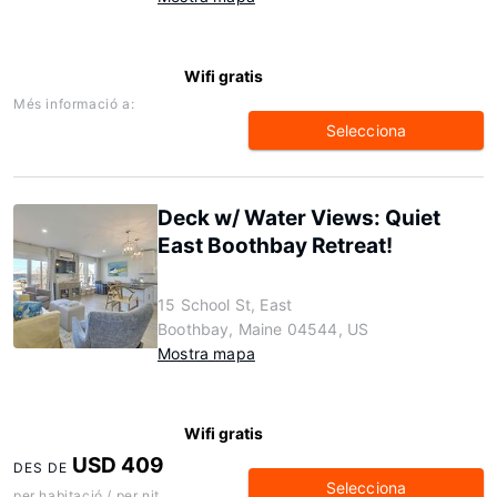
Wifi gratis
Més informació a:
Selecciona
Deck w/ Water Views: Quiet
East Boothbay Retreat!
15 School St, East
Boothbay, Maine 04544, US
Mostra mapa
Wifi gratis
USD 409
DES DE
Selecciona
per habitació / per nit