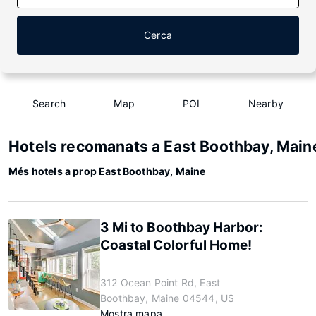
Cerca
Search
Map
POI
Nearby
Hotels recomanats a East Boothbay, Main
Més hotels a prop East Boothbay, Maine
3 Mi to Boothbay Harbor:
Coastal Colorful Home!
312 Ocean Point Rd, East
Boothbay, Maine 04544, US
Mostra mapa