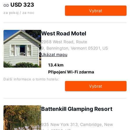
USD 323
OD
Vybrat
za pokoj / za noc
West Road Motel
2968 West Road, Route
9, Bennington, Vermont 05201, US
Ukázat mapu
13.4 km
Připojení Wi-Fi zdarma
Další informace o tomto hotelu:
Vybrat
Battenkill Glamping Resort
935 New York 313, Cambridge, New