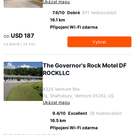
Ukázat mapu
7.6/10
Dobré
971 hodnoceních
16.1 km
Připojení Wi-Fi zdarma
USD 187
OD
Vybrat
za pokoj / za noc
The Governor's Rock Motel DF
ROCKLLC
4325 Vermont Rte
7a, Shaftsbury, Vermont 05262, US
Ukázat mapu
9.4/10
Excellent
28 hodnoceních
16.5 km
Připojení Wi-Fi zdarma