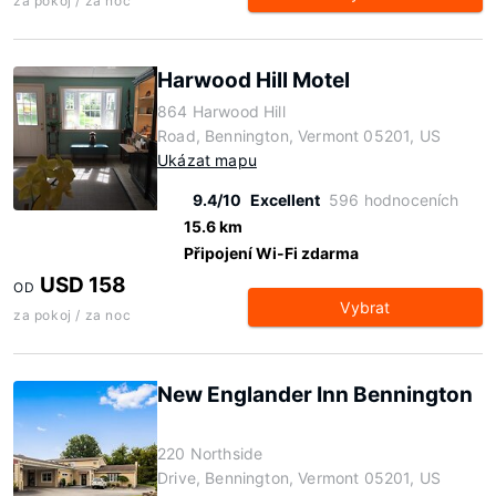
za pokoj / za noc
Harwood Hill Motel
864 Harwood Hill
Road, Bennington, Vermont 05201, US
Ukázat mapu
9.4/10
Excellent
596 hodnoceních
15.6 km
Připojení Wi-Fi zdarma
USD 158
OD
Vybrat
za pokoj / za noc
New Englander Inn Bennington
220 Northside
Drive, Bennington, Vermont 05201, US