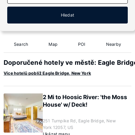
Hledat
Search
Map
POI
Nearby
Doporučené hotely ve městě: Eagle Bridg
Více hotelů poblíž Eagle Bridge, New York
2 Mi to Hoosic River: 'the Moss
House' w/ Deck!
251 Turnpike Rd, Eagle Bridge, New
York 12057, US
Ukázat mapu