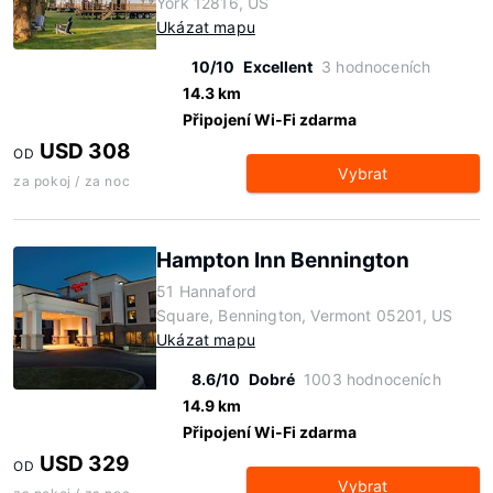
York 12816, US
Ukázat mapu
10/10
Excellent
3 hodnoceních
14.3 km
Připojení Wi-Fi zdarma
USD 308
OD
Vybrat
za pokoj / za noc
Hampton Inn Bennington
51 Hannaford
Square, Bennington, Vermont 05201, US
Ukázat mapu
8.6/10
Dobré
1003 hodnoceních
14.9 km
Připojení Wi-Fi zdarma
USD 329
OD
Vybrat