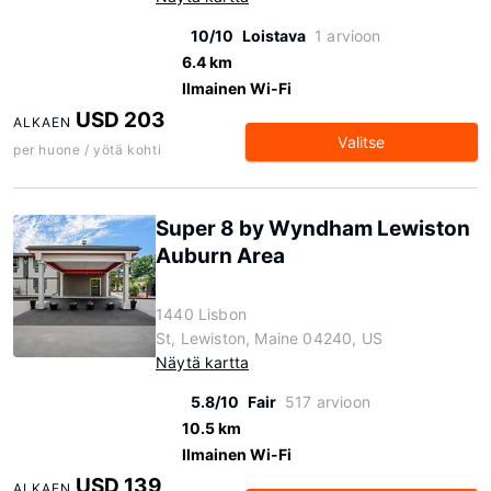
10/10
Loistava
1 arvioon
6.4 km
Ilmainen Wi-Fi
USD 203
ALKAEN
Valitse
per huone / yötä kohti
Super 8 by Wyndham Lewiston
Auburn Area
1440 Lisbon
St, Lewiston, Maine 04240, US
Näytä kartta
5.8/10
Fair
517 arvioon
10.5 km
Ilmainen Wi-Fi
USD 139
ALKAEN