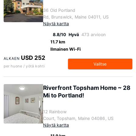
36 Old Portland
Rd, Brunswick, Maine 04011, US
Näytä kartta
8.8/10
Hyvä
473 arvioon
11.7 km
Ilmainen Wi-Fi
USD 252
ALKAEN
Valitse
per huone / yötä kohti
Riverfront Topsham Home ~ 28
Mi to Portland!
12 Rainbow
Court, Topsham, Maine 04086, US
Näytä kartta
11.9 km