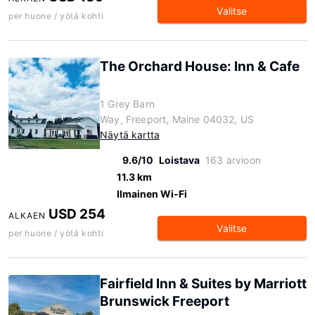
Valitse
per huone / yötä kohti
The Orchard House: Inn & Cafe
1 Grey Barn
Way, Freeport, Maine 04032, US
Näytä kartta
9.6/10
Loistava
163 arvioon
11.3 km
Ilmainen Wi-Fi
USD 254
ALKAEN
Valitse
per huone / yötä kohti
Fairfield Inn & Suites by Marriott
Brunswick Freeport