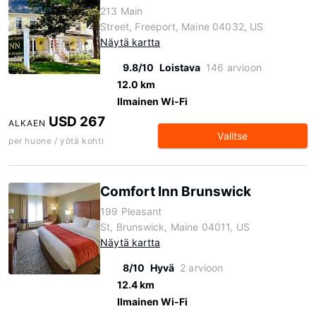
213 Main
Street, Freeport, Maine 04032, US
Näytä kartta
9.8/10
Loistava
146 arvioon
12.0 km
Ilmainen Wi-Fi
USD 267
ALKAEN
Valitse
per huone / yötä kohti
Comfort Inn Brunswick
199 Pleasant
St, Brunswick, Maine 04011, US
Näytä kartta
8/10
Hyvä
2 arvioon
12.4 km
Ilmainen Wi-Fi