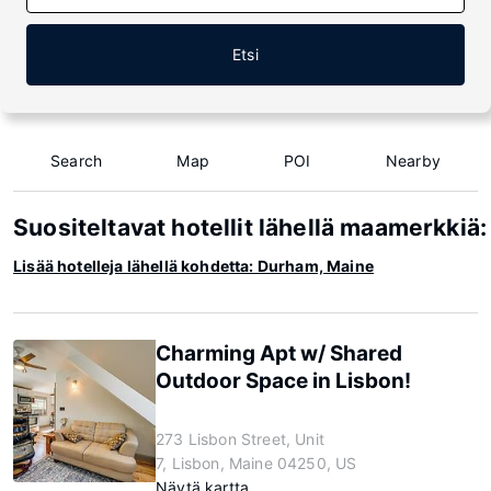
Etsi
Search
Map
POI
Nearby
Suositeltavat hotellit lähellä maamerkkiä
Lisää hotelleja lähellä kohdetta: Durham, Maine
Charming Apt w/ Shared
Outdoor Space in Lisbon!
273 Lisbon Street, Unit
7, Lisbon, Maine 04250, US
Näytä kartta