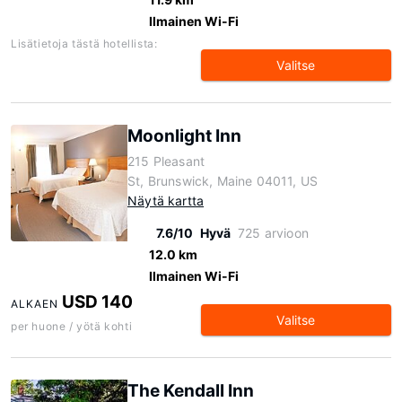
Ilmainen Wi-Fi
Lisätietoja tästä hotellista:
Valitse
Moonlight Inn
215 Pleasant
St, Brunswick, Maine 04011, US
Näytä kartta
7.6/10
Hyvä
725 arvioon
12.0 km
Ilmainen Wi-Fi
USD 140
ALKAEN
Valitse
per huone / yötä kohti
The Kendall Inn