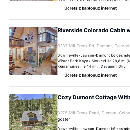
Ücretsiz kablosuz internet
Riverside Colorado Cabin 
3237 Mill Creek Rd, Dumont, Colora
Downieville-Lawson-Dumont bölgesindek
Winter Park Kayak Merkezi ile 29,8 mi 
Kumarhanesi ile 14 mi...
Devamını Oku
Ücretsiz kablosuz internet
Cozy Dumont Cottage With 
3275 Mill Creek Road, Dumont, Colo
göster
Downieville-Lawson-Dumont bölgesindek