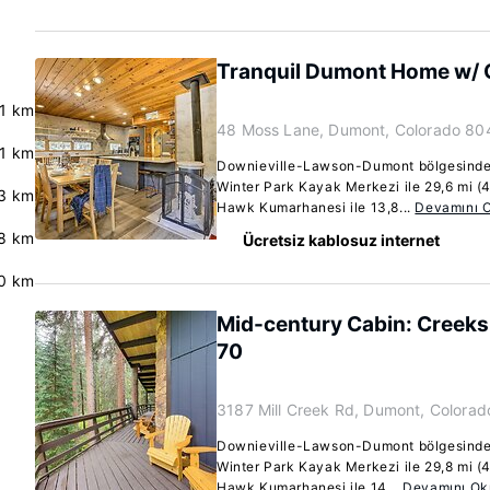
Tranquil Dumont Home w/ 
.1 km
48 Moss Lane, Dumont, Colorado 80
.1 km
Downieville-Lawson-Dumont bölgesindek
Winter Park Kayak Merkezi ile 29,6 mi (
3 km
Hawk Kumarhanesi ile 13,8...
Devamını 
8 km
Ücretsiz kablosuz internet
.0 km
Mid-century Cabin: Creeksi
70
3187 Mill Creek Rd, Dumont, Colora
Downieville-Lawson-Dumont bölgesindek
Winter Park Kayak Merkezi ile 29,8 mi (
Hawk Kumarhanesi ile 14...
Devamını Ok