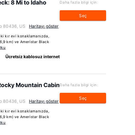
ck: 8 Mi to Idaho
Daha fazla bilgi için:
Seç
do 80436, US
Haritayı göster
i kır evi konaklamanızda,
46,9 km) ve Ameristar Black
Oku
Ücretsiz kablosuz internet
 Rocky Mountain Cabin
Daha fazla bilgi için:
Seç
do 80436, US
Haritayı göster
i kır evi konaklamanızda,
46,9 km) ve Ameristar Black
Oku