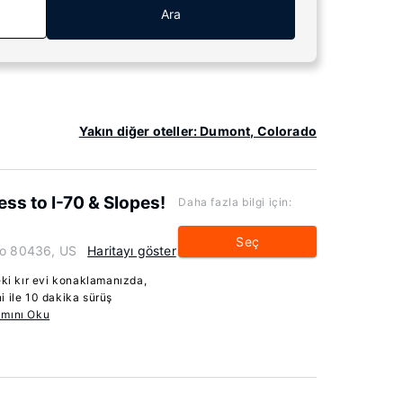
Ara
Yakın diğer oteller: Dumont, Colorado
ss to I-70 & Slopes!
Daha fazla bilgi için:
Seç
do 80436, US
Haritayı göster
i kır evi konaklamanızda,
i ile 10 dakika sürüş
mını Oku