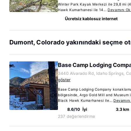
Winter Park Kayak Merkezi ile 29,8 mi (
Hawk Kumarhanesi ile 14...
Devamını Ok
Ücretsiz kablosuz internet
Dumont, Colorado yakınındaki seçme ot
Base Camp Lodging Comp
3440 Alvarado Rd, Idaho Springs, C
göster
Base Camp Lodging Company konaklama
bölgesinde, Argo Gold Mill and Museum i
Black Hawk Kumarhanesi ile...
Devamını
8.6/10
İyi
3.3 km
237 değerlendirme