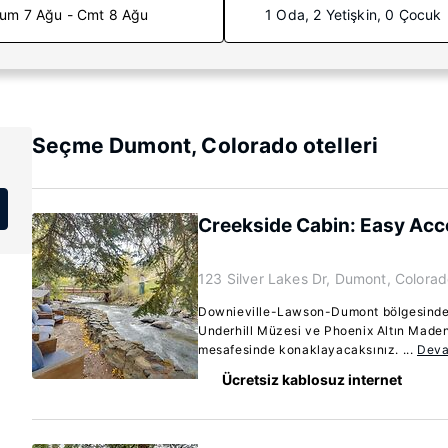
um 7 Ağu - Cmt 8 Ağu
1 Oda, 2 Yetişkin, 0 Çocuk
Seçme Dumont, Colorado otelleri
Creekside Cabin: Easy Acce
123 Silver Lakes Dr, Dumont, Colora
Downieville-Lawson-Dumont bölgesindek
Underhill Müzesi ve Phoenix Altın Maden
mesafesinde konaklayacaksınız. ...
Deva
Ücretsiz kablosuz internet