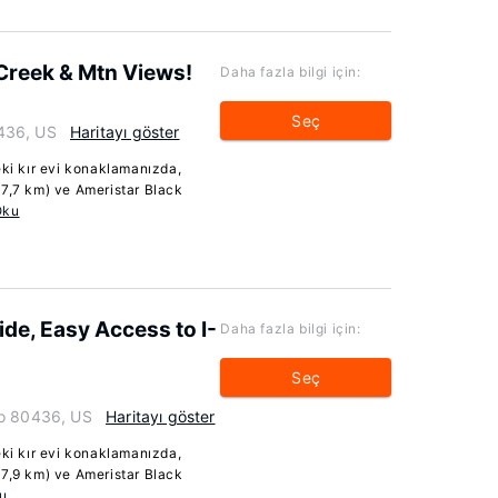
Creek & Mtn Views!
Daha fazla bilgi için:
Seç
436, US
Haritayı göster
i kır evi konaklamanızda,
47,7 km) ve Ameristar Black
Oku
de, Easy Access to I-
Daha fazla bilgi için:
Seç
do 80436, US
Haritayı göster
i kır evi konaklamanızda,
47,9 km) ve Ameristar Black
u