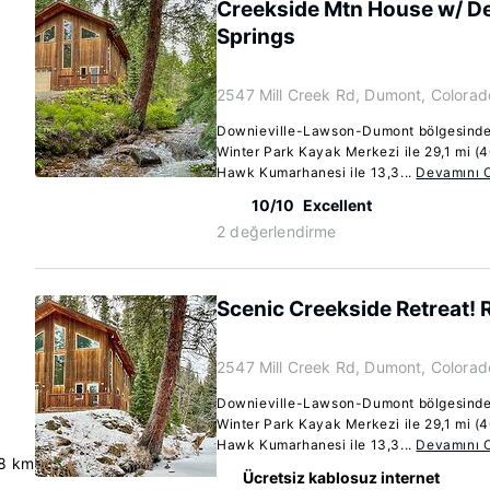
Creekside Mtn House w/ De
Springs
2547 Mill Creek Rd, Dumont, Colora
Downieville-Lawson-Dumont bölgesindek
Winter Park Kayak Merkezi ile 29,1 mi (
Hawk Kumarhanesi ile 13,3...
Devamını 
10/10
Excellent
2 değerlendirme
Scenic Creekside Retreat!
2547 Mill Creek Rd, Dumont, Colora
Downieville-Lawson-Dumont bölgesindek
Winter Park Kayak Merkezi ile 29,1 mi (
Hawk Kumarhanesi ile 13,3...
Devamını 
8 km
Ücretsiz kablosuz internet