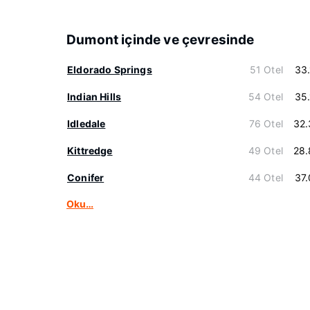
Dumont içinde ve çevresinde
Eldorado Springs
51 Otel
33
Indian Hills
54 Otel
35
Idledale
76 Otel
32.
Kittredge
49 Otel
28.
Conifer
44 Otel
37
Oku…