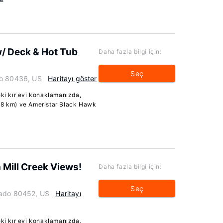
w/ Deck & Hot Tub
Daha fazla bilgi için:
Seç
do 80436, US
Haritayı göster
i kır evi konaklamanızda,
(48 km) ve Ameristar Black Hawk
Mill Creek Views!
Daha fazla bilgi için:
Seç
rado 80452, US
Haritayı
i kır evi konaklamanızda,