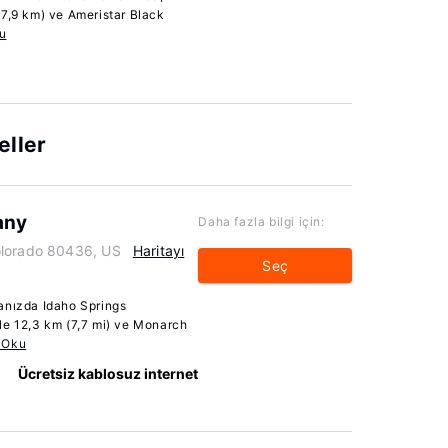
47,9 km) ve Ameristar Black
u
eller
any
Daha fazla bilgi için:
olorado 80436, US
Haritayı
Seç
nızda Idaho Springs
le 12,3 km (7,7 mi) ve Monarch
 Oku
Ücretsiz kablosuz internet