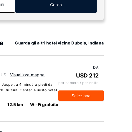
ini
Cerca
na
Guarda gli altri hotel vicino Dubois, Indiana
DA
, US
Visualizza mappa
USD 212
per camera / per notte
 Jasper, a 4 minuti a piedi da
rk Cultural Center. Questo hotel
Seleziona
12.5 km
Wi-Fi gratuito