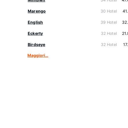
Marengo
30 Hotel
41
English
39 Hotel
32
Eckerty
32 Hotel
21
Birdseye
32 Hotel
17
Maggiori…