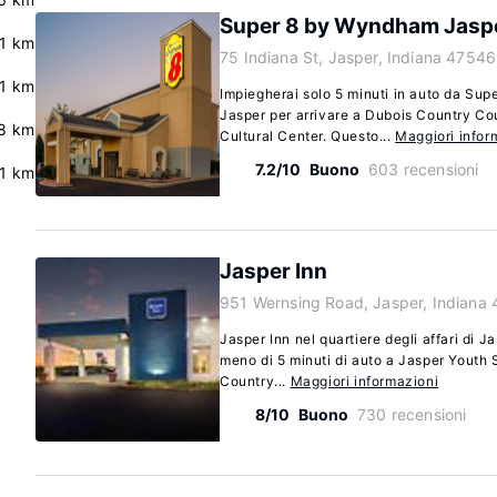
Super 8 by Wyndham Jasp
.1 km
75 Indiana St, Jasper, Indiana 47546
.1 km
Impiegherai solo 5 minuti in auto da Su
Jasper per arrivare a Dubois Country C
.8 km
Cultural Center. Questo...
Maggiori infor
7.2/10
Buono
603 recensioni
.1 km
Jasper Inn
951 Wernsing Road, Jasper, Indiana
Jasper Inn nel quartiere degli affari di Ja
meno di 5 minuti di auto a Jasper Youth
Country...
Maggiori informazioni
8/10
Buono
730 recensioni