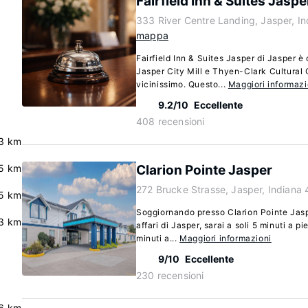
Fairfield Inn & Suites Jaspe
333 River Centre Landing, Jasper, I
mappa
Fairfield Inn & Suites Jasper di Jasper è 
Jasper City Mill e Thyen-Clark Cultural
vicinissimo. Questo...
Maggiori informazi
9.2/10
Eccellente
408 recensioni
.3 km
5 km
Clarion Pointe Jasper
272 Brucke Strasse, Jasper, Indiana
5 km
Soggiornando presso Clarion Pointe Jaspe
.3 km
affari di Jasper, sarai a soli 5 minuti a p
minuti a...
Maggiori informazioni
9/10
Eccellente
230 recensioni
.6 km