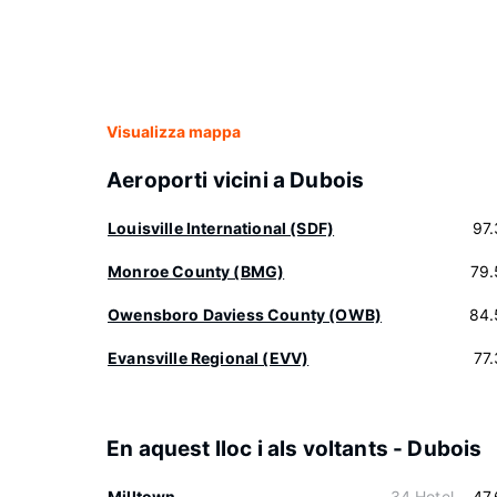
Visualizza mappa
Aeroporti vicini a Dubois
Louisville International (SDF)
97
Monroe County (BMG)
79.
Owensboro Daviess County (OWB)
84.
Evansville Regional (EVV)
77
En aquest lloc i als voltants - Dubois
Milltown
34 Hotel
47