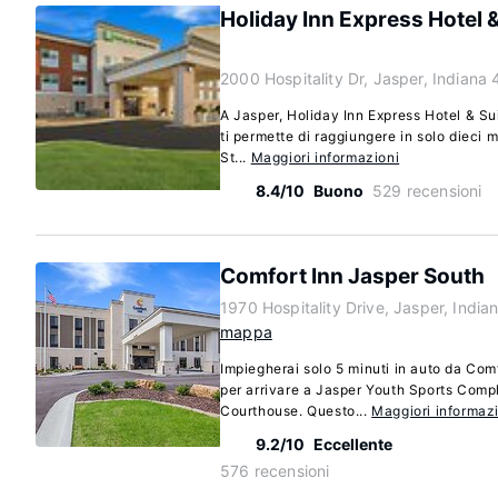
Holiday Inn Express Hotel 
2000 Hospitality Dr, Jasper, Indiana
A Jasper, Holiday Inn Express Hotel & S
ti permette di raggiungere in solo dieci m
St...
Maggiori informazioni
8.4/10
Buono
529 recensioni
Comfort Inn Jasper South
1970 Hospitality Drive, Jasper, Indi
mappa
Impiegherai solo 5 minuti in auto da Com
per arrivare a Jasper Youth Sports Comp
Courthouse. Questo...
Maggiori informaz
9.2/10
Eccellente
576 recensioni