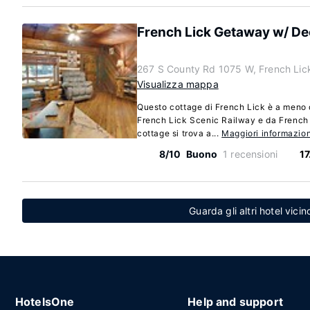
French Lick Getaway w/ Deck,
267 S County Rd 1075 W, French Lic
Visualizza mappa
Questo cottage di French Lick è a meno d
French Lick Scenic Railway e da French 
cottage si trova a...
Maggiori informazion
8/10
Buono
1 recensioni
17
Guarda gli altri hotel vici
HotelsOne
Help and support