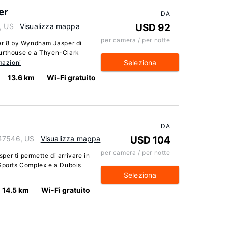
er
DA
, US
Visualizza mappa
USD 92
per camera / per notte
per 8 by Wyndham Jasper di
ourthouse e a Thyen-Clark
Seleziona
mazioni
13.6 km
Wi-Fi gratuito
DA
 47546, US
Visualizza mappa
USD 104
per camera / per notte
sper ti permette di arrivare in
 Sports Complex e a Dubois
Seleziona
14.5 km
Wi-Fi gratuito