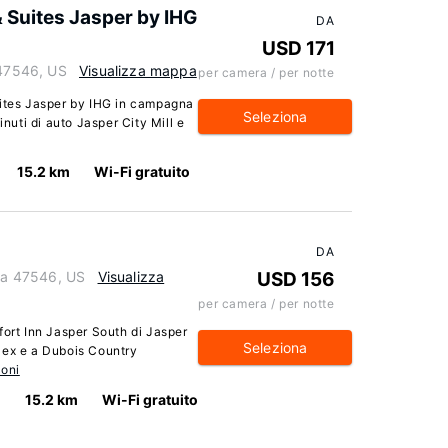
& Suites Jasper by IHG
DA
USD 171
 47546, US
Visualizza mappa
per camera / per notte
uites Jasper by IHG in campagna
Seleziona
inuti di auto Jasper City Mill e
15.2 km
Wi-Fi gratuito
DA
ana 47546, US
Visualizza
USD 156
per camera / per notte
fort Inn Jasper South di Jasper
Seleziona
lex e a Dubois Country
ioni
15.2 km
Wi-Fi gratuito