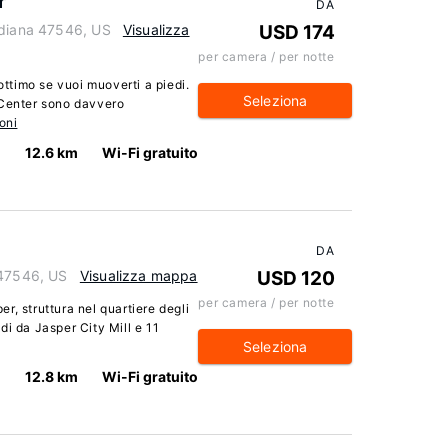
r
DA
ndiana 47546, US
Visualizza
USD 174
per camera / per notte
ottimo se vuoi muoverti a piedi.
Seleziona
 Center sono davvero
oni
12.6 km
Wi-Fi gratuito
DA
 47546, US
Visualizza mappa
USD 120
per camera / per notte
r, struttura nel quartiere degli
iedi da Jasper City Mill e 11
Seleziona
12.8 km
Wi-Fi gratuito