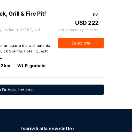
 Grill & Fire Pit!
DA
USD 222
k, Indiana 47432, US
per camera / per notte
Seleziona
i un quarto d'ora di auto da
Lick Springs Hotel. Questo
i
.2 km
Wi-Fi gratuito
no Dubois, Indiana
Iscriviti alla newsletter