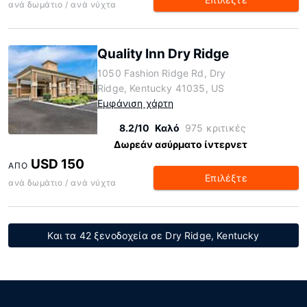
ανά δωμάτιο / ανά νύχτα
Quality Inn Dry Ridge
1050 Fashion Ridge Rd, Dry
Ridge, Kentucky 41035, US
Εμφάνιση χάρτη
8.2/10
Καλό
975 κριτικές
Δωρεάν ασύρματο ίντερνετ
USD 150
ΑΠΌ
Επιλέξτε
ανά δωμάτιο / ανά νύχτα
Και τα 42 ξενοδοχεία σε Dry Ridge, Kentucky