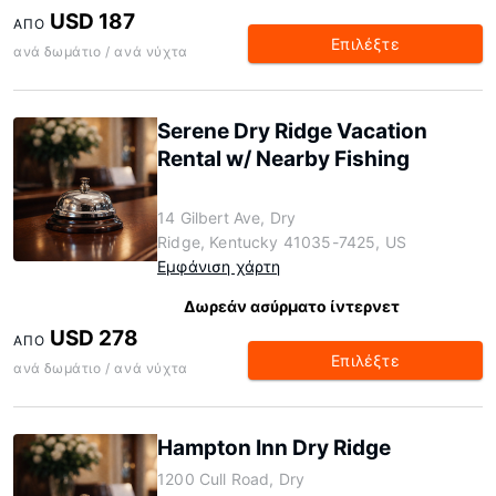
USD 187
ΑΠΌ
Επιλέξτε
ανά δωμάτιο / ανά νύχτα
Serene Dry Ridge Vacation
Rental w/ Nearby Fishing
14 Gilbert Ave, Dry
Ridge, Kentucky 41035-7425, US
Εμφάνιση χάρτη
Δωρεάν ασύρματο ίντερνετ
USD 278
ΑΠΌ
Επιλέξτε
ανά δωμάτιο / ανά νύχτα
Hampton Inn Dry Ridge
1200 Cull Road, Dry