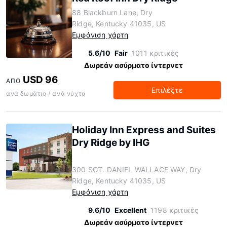
88 Blackburn Lane, Dry
Ridge, Kentucky 41035, US
Εμφάνιση χάρτη
5.6/10
Fair
1011 κριτικές
Δωρεάν ασύρματο ίντερνετ
USD 96
ΑΠΌ
Επιλέξτε
ανά δωμάτιο / ανά νύχτα
Holiday Inn Express and Suites
Dry Ridge by IHG
300 SGT. DANIEL WALLACE WAY, Dry
Ridge, Kentucky 41035, US
Εμφάνιση χάρτη
9.6/10
Excellent
1198 κριτικές
Δωρεάν ασύρματο ίντερνετ