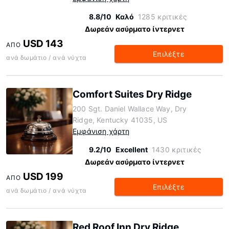
8.8/10
Καλό
1285 κριτικές
Δωρεάν ασύρματο ίντερνετ
USD 143
ΑΠΌ
Επιλέξτε
ανά δωμάτιο / ανά νύχτα
Comfort Suites Dry Ridge
200 Sgt. Daniel Wallace Way, Dry
Ridge, Kentucky 41035, US
Εμφάνιση χάρτη
9.2/10
Excellent
1430 κριτικές
Δωρεάν ασύρματο ίντερνετ
USD 199
ΑΠΌ
Επιλέξτε
ανά δωμάτιο / ανά νύχτα
Red Roof Inn Dry Ridge