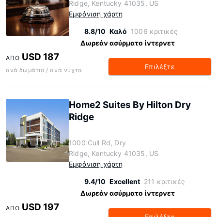
Ridge, Kentucky 41035, US
Εμφάνιση χάρτη
8.8/10
Καλό
1006 κριτικές
Δωρεάν ασύρματο ίντερνετ
USD 187
ΑΠΌ
Επιλέξτε
ανά δωμάτιο / ανά νύχτα
Home2 Suites By Hilton Dry
Ridge
1000 Cull Rd, Dry
Ridge, Kentucky 41035, US
Εμφάνιση χάρτη
9.4/10
Excellent
211 κριτικές
Δωρεάν ασύρματο ίντερνετ
USD 197
ΑΠΌ
Επιλέξτε