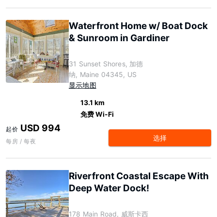
Waterfront Home w/ Boat Dock
& Sunroom in Gardiner
31 Sunset Shores, 加德
纳, Maine 04345, US
显示地图
13.1 km
免费 Wi-Fi
USD 994
起价
选择
每房 / 每夜
Riverfront Coastal Escape With
Deep Water Dock!
178 Main Road, 威斯卡西