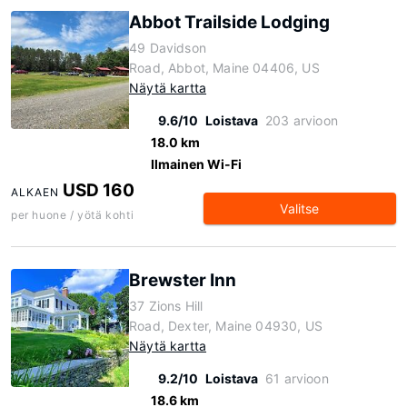
Abbot Trailside Lodging
49 Davidson
Road, Abbot, Maine 04406, US
Näytä kartta
9.6/10
Loistava
203 arvioon
18.0 km
Ilmainen Wi-Fi
USD 160
ALKAEN
Valitse
per huone / yötä kohti
Brewster Inn
37 Zions Hill
Road, Dexter, Maine 04930, US
Näytä kartta
9.2/10
Loistava
61 arvioon
18.6 km