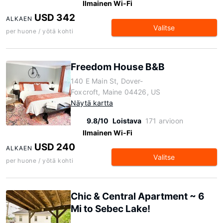
Ilmainen Wi-Fi
USD 342
ALKAEN
Valitse
per huone / yötä kohti
Freedom House B&B
140 E Main St, Dover-
Foxcroft, Maine 04426, US
Näytä kartta
9.8/10
Loistava
171 arvioon
Ilmainen Wi-Fi
USD 240
ALKAEN
Valitse
per huone / yötä kohti
Chic & Central Apartment ~ 6
Mi to Sebec Lake!