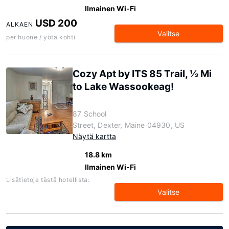
Ilmainen Wi-Fi
USD 200
ALKAEN
Valitse
per huone / yötä kohti
Cozy Apt by ITS 85 Trail, ½ Mi
to Lake Wassookeag!
87 School
Street, Dexter, Maine 04930, US
Näytä kartta
18.8 km
Ilmainen Wi-Fi
Lisätietoja tästä hotellista:
Valitse