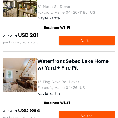
31 North St, Dover-
Foxcroft, Maine 04426-1186, US
Näytä kartta
Ilmainen Wi-Fi
USD 201
ALKAEN
Valitse
per huone / yötä kohti
Waterfront Sebec Lake Home
w/ Yard + Fire Pit
15 Flag Cove Rd, Dover-
Foxcroft, Maine 04426, US
Näytä kartta
Ilmainen Wi-Fi
USD 864
ALKAEN
Valitse
per huone / yötä kohti