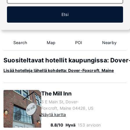
Etsi
Search
Map
POI
Nearby
Suositeltavat hotellit kaupungissa: Dover
Lisää hotelleja lähellä kohdetta: Dover-Foxcroft, Maine
The Mill Inn
5 E Main St, Dover-
Foxcroft, Maine 04426, US
Näytä kartta
8.8/10
Hyvä
153 arvioon