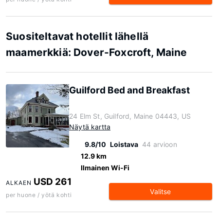
Suositeltavat hotellit lähellä
maamerkkiä: Dover-Foxcroft, Maine
Guilford Bed and Breakfast
24 Elm St, Guilford, Maine 04443, US
Näytä kartta
9.8/10
Loistava
44 arvioon
12.9 km
Ilmainen Wi-Fi
USD 261
ALKAEN
Valitse
per huone / yötä kohti