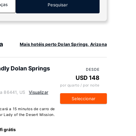
nças
Pesquisar
a
Mais hotéis perto Dolan Springs, Arizona
endly Dolan Springs
DESDE
USD 148
por quarto / por noite
na 86441, US
Visualizar
Seleccionar
cará a 15 minutos de carro de
r Lady of the Desert Mission.
fi grátis