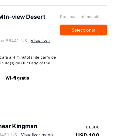
Mtn-view Desert
Para mais informações:
Seleccionar
ona 86441, US
Visualizar
cará a 4 minuto(s) de carro de
inuto(s) de Our Lady of the
Wi-fi grátis
 near Kingman
DESDE
86431, US
Visualizar mapa
USD 100