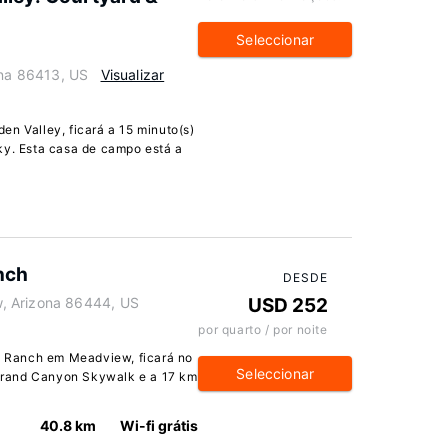
Seleccionar
ona 86413, US
Visualizar
en Valley, ficará a 15 minuto(s)
ky. Esta casa de campo está a
nch
DESDE
, Arizona 86444, US
USD 252
por quarto / por noite
 Ranch em Meadview, ficará no
Seleccionar
e Grand Canyon Skywalk e a 17 km
40.8 km
Wi-fi grátis