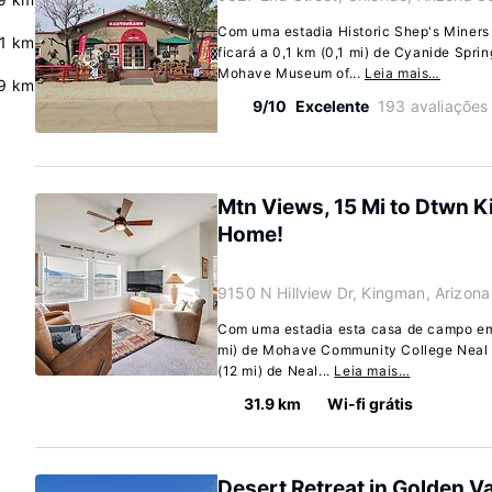
Com uma estadia Historic Shep's Miners
.1 km
ficará a 0,1 km (0,1 mi) de Cyanide Spri
Mohave Museum of...
Leia mais…
.9 km
9/10
Excelente
193 avaliações
Mtn Views, 15 Mi to Dtwn 
Home!
9150 N Hillview Dr, Kingman, Arizon
Com uma estadia esta casa de campo em 
mi) de Mohave Community College Neal
(12 mi) de Neal...
Leia mais…
31.9 km
Wi-fi grátis
Desert Retreat in Golden V