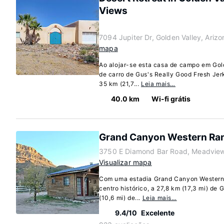
Views
7094 Jupiter Dr, Golden Valley, Ariz
mapa
Ao alojar-se esta casa de campo em Gold
de carro de Gus's Really Good Fresh Jer
35 km (21,7...
Leia mais…
40.0 km
Wi-fi grátis
Grand Canyon Western Ra
3750 E Diamond Bar Road, Meadview
Visualizar mapa
Com uma estadia Grand Canyon Western
centro histórico, a 27,8 km (17,3 mi) d
(10,6 mi) de...
Leia mais…
9.4/10
Excelente