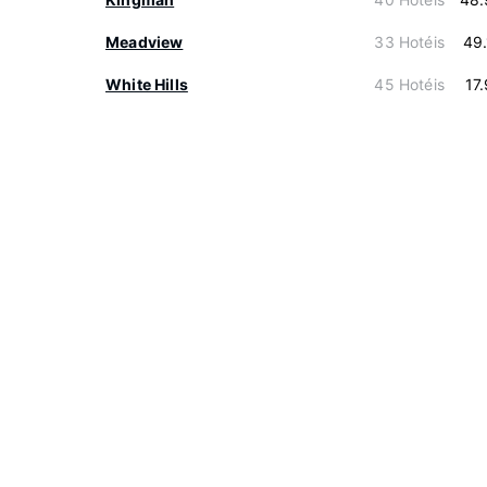
Meadview
33 Hotéis
49
White Hills
45 Hotéis
17