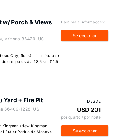
at w/ Porch & Views
Para mais informações:
Seleccionar
y, Arizona 86429, US
ead City, ficará a 11 minuto(s)
a de campo está a 18,5 km (11,5
 Yard + Fire Pit
DESDE
ona 86409-1228, US
USD 201
por quarto / por noite
em Kingman (New Kingman-
Seleccionar
Neal Butler Park e de Mohave