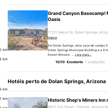
Grand Canyon Basecamp! 
Oasis
17321 Manor Dr, Dolan Springs, Ariz
mapa
Em Dolan Springs, esta casa de campo fi
.5 km
Dolan Springs Municipal Building e a 9 m
Desert Mission. ...
Leia mais…
3 km
10/10
Excelente
1 avaliações
Hotéis perto de Dolan Springs, Arizona
9 km
.1 km
Historic Shep's Miners Inn
9827 2nd Street, Chloride, Arizona 
9 km