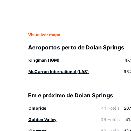
Visualizar mapa
Aeroportos perto de Dolan Springs
Kingman (IGM)
47
McCarran International (LAS)
96.
Em e próximo de Dolan Springs
Chloride
41 Hotéis
20.
Golden Valley
36 Hotéis
41
Kingman
40 Hotéis
48.