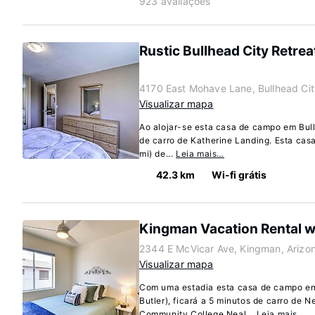
923 avaliações
Rustic Bullhead City Retre
4170 East Mohave Lane, Bullhead Cit
Visualizar mapa
Ao alojar-se esta casa de campo em Bullh
de carro de Katherine Landing. Esta cas
mi) de...
Leia mais…
42.3 km
Wi-fi grátis
Kingman Vacation Rental w/
2344 E McVicar Ave, Kingman, Ariz
Visualizar mapa
Com uma estadia esta casa de campo 
Butler), ficará a 5 minutos de carro de 
Community College Neal...
Leia mais…