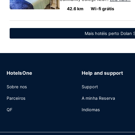
42.6 km
Wi-fi grátis
Mais hotéis perto Dolan 
HotelsOne
Help and support
Sobre nos
Support
Parceiros
A minha Reserva
QF
Indiomas