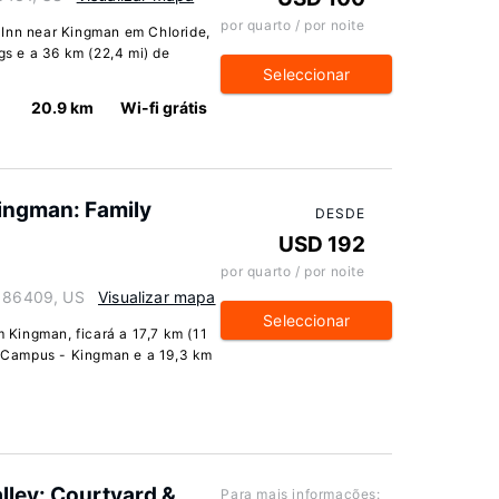
por quarto / por noite
 Inn near Kingman em Chloride,
ngs e a 36 km (22,4 mi) de
Seleccionar
20.9 km
Wi-fi grátis
Kingman: Family
DESDE
USD 192
por quarto / por noite
a 86409, US
Visualizar mapa
Seleccionar
Kingman, ficará a 17,7 km (11
 Campus - Kingman e a 19,3 km
alley: Courtyard &
Para mais informações: