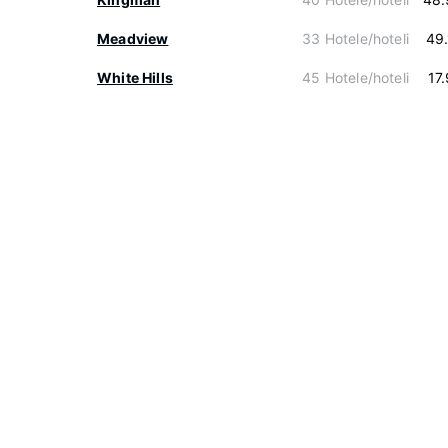
Meadview
33 Hotele/hoteli
49
White Hills
45 Hotele/hoteli
17