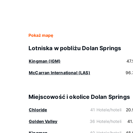
Pokaż mapę
Lotniska w pobliżu Dolan Springs
Kingman (IGM)
47
McCarran International (LAS)
96.
Miejscowość i okolice Dolan Springs
Chloride
41 Hotele/hoteli
20.
Golden Valley
36 Hotele/hoteli
41
Kingman
40 Hotele/hoteli
48.