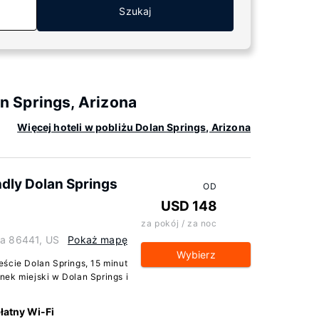
Szukaj
 Springs, Arizona
Więcej hoteli w pobliżu Dolan Springs, Arizona
endly Dolan Springs
OD
USD 148
za pokój / za noc
na 86441, US
Pokaż mapę
Wybierz
ście Dolan Springs, 15 minut
nek miejski w Dolan Springs i
łatny Wi-Fi