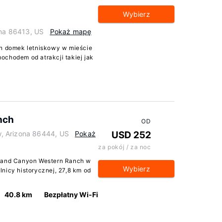
Wybierz
ona 86413, US
Pokaż mapę
en domek letniskowy w mieście
ochodem od atrakcji takiej jak
nch
OD
, Arizona 86444, US
Pokaż
USD 252
za pokój / za noc
Grand Canyon Western Ranch w
Wybierz
nicy historycznej, 27,8 km od
40.8 km
Bezpłatny Wi-Fi