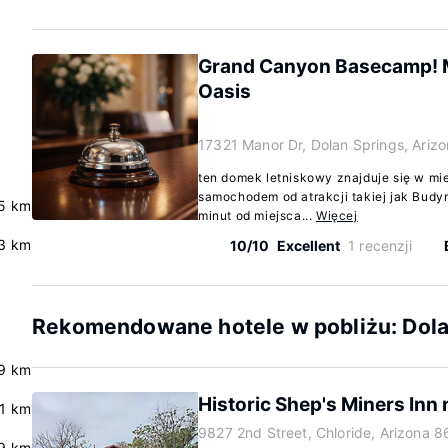
Grand Canyon Basecamp! 
Oasis
17321 Manor Dr, Dolan Springs, Ariz
ten domek letniskowy znajduje się w mie
samochodem od atrakcji takiej jak Budyn
.5 km
minut od miejsca...
Więcej
3 km
10/10
Excellent
1 recenzji
Rekomendowane hotele w pobliżu: Dola
9 km
Historic Shep's Miners Inn
.1 km
9827 2nd Street, Chloride, Arizona 
9 km