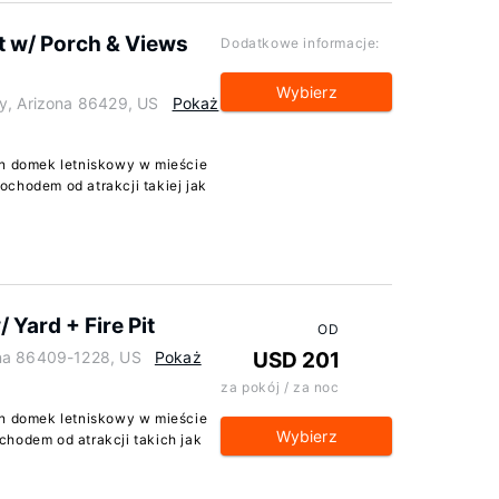
at w/ Porch & Views
Dodatkowe informacje:
Wybierz
y, Arizona 86429, US
Pokaż
en domek letniskowy w mieście
chodem od atrakcji takiej jak
 Yard + Fire Pit
OD
ona 86409-1228, US
Pokaż
USD 201
za pokój / za noc
en domek letniskowy w mieście
Wybierz
chodem od atrakcji takich jak