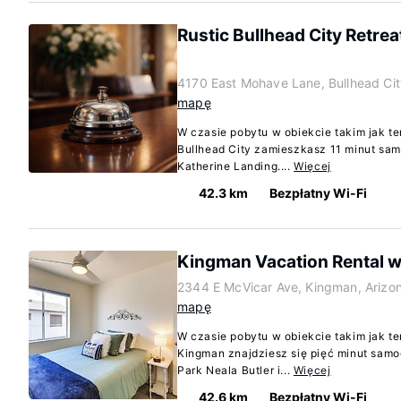
Rustic Bullhead City Retre
4170 East Mohave Lane, Bullhead Cit
mapę
W czasie pobytu w obiekcie takim jak t
Bullhead City zamieszkasz 11 minut samo
Katherine Landing....
Więcej
42.3 km
Bezpłatny Wi-Fi
Kingman Vacation Rental w/
2344 E McVicar Ave, Kingman, Ariz
mapę
W czasie pobytu w obiekcie takim jak t
Kingman znajdziesz się pięć minut samo
Park Neala Butler i...
Więcej
42.6 km
Bezpłatny Wi-Fi