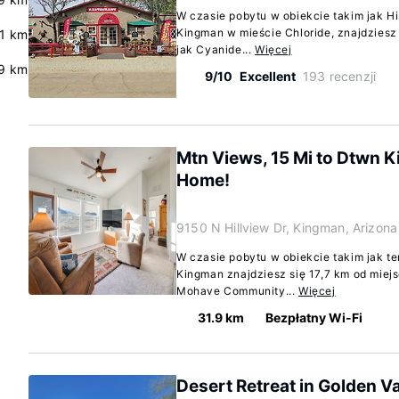
W czasie pobytu w obiekcie takim jak Hi
Kingman w mieście Chloride, znajdziesz 
.1 km
jak Cyanide...
Więcej
.9 km
9/10
Excellent
193 recenzji
Mtn Views, 15 Mi to Dtwn 
Home!
9150 N Hillview Dr, Kingman, Arizon
W czasie pobytu w obiekcie takim jak t
Kingman znajdziesz się 17,7 km od miej
Mohave Community...
Więcej
31.9 km
Bezpłatny Wi-Fi
Desert Retreat in Golden V