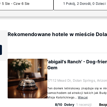
r 5 Sie - Czw 6 Sie
1 Pokój, 2 Dorośli, 0 Dzieci
Rekomendowane hotele w mieście Dolan
'abigail's Ranch' - Dog-fri
Gem
17112 Mead Dr, Dolan Springs, Arizo
Ten domek letniskowy znajduje się w mie
samochodem od atrakcji takich jak Budy
Misja Katolickiego...
Więcej
8/10
Dobry
1 recenzji
Bezp