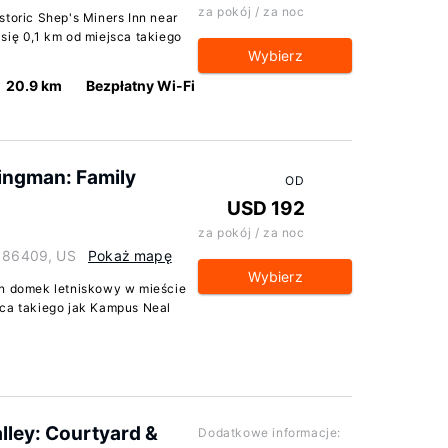
za pokój / za noc
storic Shep's Miners Inn near
się 0,1 km od miejsca takiego
Wybierz
20.9 km
Bezpłatny Wi-Fi
Kingman: Family
OD
USD 192
za pokój / za noc
a 86409, US
Pokaż mapę
Wybierz
en domek letniskowy w mieście
sca takiego jak Kampus Neal
alley: Courtyard &
Dodatkowe informacje: