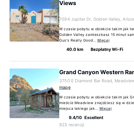
Views
7094 Jupiter Dr, Golden Valley, Ariz
W czasie pobytu w obiekcie takim jak t
Golden Valley zamieszkasz 15 minut sam
Gus's Really Good...
Więcej
40.0 km
Bezpłatny Wi-Fi
Grand Canyon Western Ra
3750 E Diamond Bar Road, Meadview
mapę
W czasie pobytu w obiekcie takim jak 
mieście Meadview znajdziesz się w dziel
miejsca takiego jak...
Więcej
9.4/10
Excellent
923 recenzji