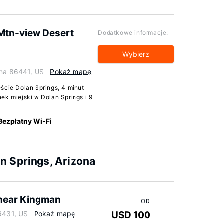
Mtn-view Desert
Dodatkowe informacje:
Wybierz
ona 86441, US
Pokaż mapę
ście Dolan Springs, 4 minut
ek miejski w Dolan Springs i 9
Bezpłatny Wi-Fi
n Springs, Arizona
 near Kingman
OD
86431, US
Pokaż mapę
USD 100