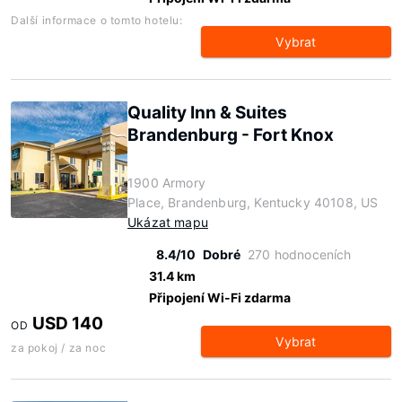
Další informace o tomto hotelu:
Vybrat
Quality Inn & Suites
Brandenburg - Fort Knox
1900 Armory
Place, Brandenburg, Kentucky 40108, US
Ukázat mapu
8.4/10
Dobré
270 hodnoceních
31.4 km
Připojení Wi-Fi zdarma
USD 140
OD
Vybrat
za pokoj / za noc