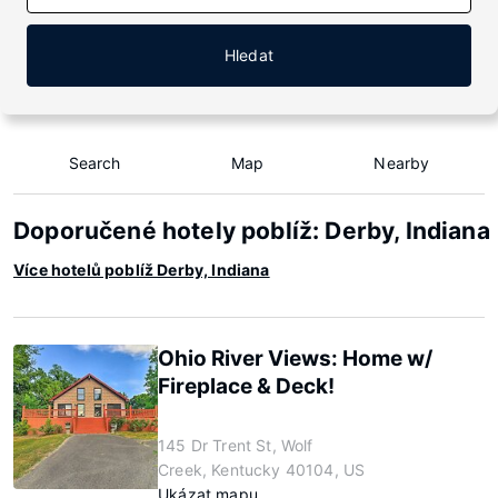
Hledat
Search
Map
Nearby
Doporučené hotely poblíž: Derby, Indiana
Více hotelů poblíž Derby, Indiana
Ohio River Views: Home w/
Fireplace & Deck!
145 Dr Trent St, Wolf
Creek, Kentucky 40104, US
Ukázat mapu