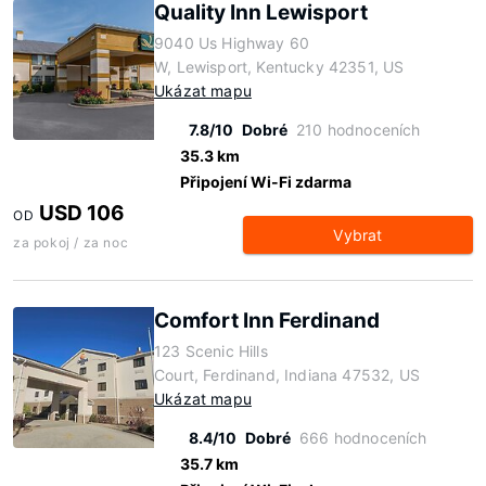
Quality Inn Lewisport
9040 Us Highway 60
W, Lewisport, Kentucky 42351, US
Ukázat mapu
7.8/10
Dobré
210 hodnoceních
35.3 km
Připojení Wi-Fi zdarma
USD 106
OD
Vybrat
za pokoj / za noc
Comfort Inn Ferdinand
123 Scenic Hills
Court, Ferdinand, Indiana 47532, US
Ukázat mapu
8.4/10
Dobré
666 hodnoceních
35.7 km