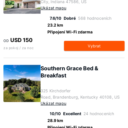
City, Indiana 47586, US
Ukázat mapu
7.6/10
Dobré
568 hodnoceních
23.2 km
Připojení Wi-Fi zdarma
USD 150
OD
Vybrat
za pokoj / za noc
Southern Grace Bed &
Breakfast
325 Kirchdorfer
Road, Brandenburg, Kentucky 40108, US
Ukázat mapu
10/10
Excellent
24 hodnoceních
28.9 km
Připojení Wi-Fi zdarma