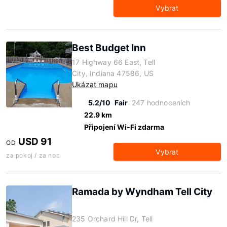
Vybrat
Best Budget Inn
17 Highway 66 East, Tell
City, Indiana 47586, US
Ukázat mapu
5.2/10
Fair
247 hodnoceních
22.9 km
Připojení Wi-Fi zdarma
USD 91
OD
Vybrat
za pokoj / za noc
Ramada by Wyndham Tell City
235 Orchard Hill Dr, Tell