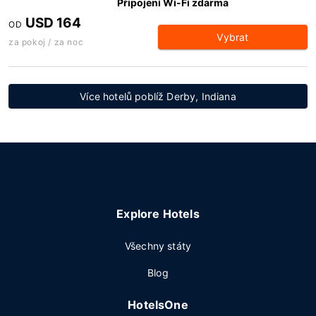
Připojení Wi-Fi zdarma
USD 164
OD
Vybrat
za pokoj / za noc
Více hotelů poblíž Derby, Indiana
Explore Hotels
Všechny státy
Blog
HotelsOne