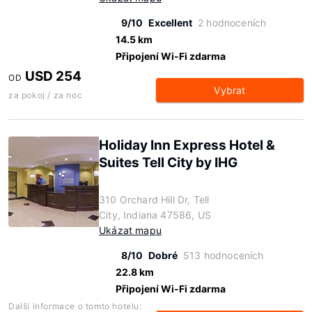
9/10
Excellent
2 hodnoceních
14.5 km
Připojení Wi-Fi zdarma
USD 254
OD
Vybrat
za pokoj / za noc
Holiday Inn Express Hotel &
Suites Tell City by IHG
310 Orchard Hill Dr, Tell
City, Indiana 47586, US
Ukázat mapu
8/10
Dobré
513 hodnoceních
22.8 km
Připojení Wi-Fi zdarma
Další informace o tomto hotelu: