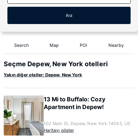
Ara
Search
Map
POI
Nearby
Seçme Depew, New York otelleri
Yakın diğer oteller: Depew, New York
13 Mi to Buffalo: Cozy
Apartment in Depew!
102 Main St, Depew, New York 14043, US
Haritayı göster