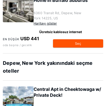
Home in Buffalo Suburbs
6360 Transit Rd, Depew, New
York 14225, US
Haritayı göster
Ücretsiz kablosuz internet
USD 441
EN DÜŞÜK
Seç
oda başına / gecelik
Depew, New York yakınındaki seçme
oteller
Central Apt in Cheektowaga w/
Private Deck!