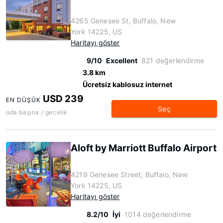
4265 Genesee St, Buffalo, New
York 14225, US
Haritayı göster
9/10
Excellent
821 değerlendirme
3.8 km
Ücretsiz kablosuz internet
USD 239
EN DÜŞÜK
Seç
oda başına / gecelik
Aloft by Marriott Buffalo Airport
4219 Genesee Street, Buffalo, New
York 14225, US
Haritayı göster
8.2/10
İyi
1014 değerlendirme