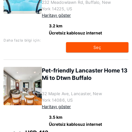
232 Meadowlawn Rd, Buffalo, New
York 14225, US
Haritayı göster
3.2 km
Ücretsiz kablosuz internet
Daha fazla bilgi için:
Seç
Pet-friendly Lancaster Home 13
Mi to Dtwn Buffalo
32 Maple Ave, Lancaster, New
York 14086, US
Haritayı göster
3.5 km
Ücretsiz kablosuz internet