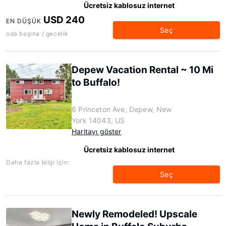
Ücretsiz kablosuz internet
USD 240
EN DÜŞÜK
Seç
oda başına / gecelik
Depew Vacation Rental ~ 10 Mi
to Buffalo!
6 Princeton Ave, Depew, New
York 14043, US
Haritayı göster
Ücretsiz kablosuz internet
Daha fazla bilgi için:
Seç
Newly Remodeled! Upscale