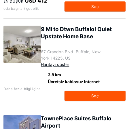
USD 412
EN DÜŞÜK
Seç
oda başına / gecelik
9 Mi to Dtwn Buffalo! Quiet
Upstate Home Base
67 Crandon Blvd, Buffalo, New
York 14225, US
Haritayı göster
3.8 km
Ücretsiz kablosuz internet
Daha fazla bilgi için:
Seç
TownePlace Suites Buffalo
Airport