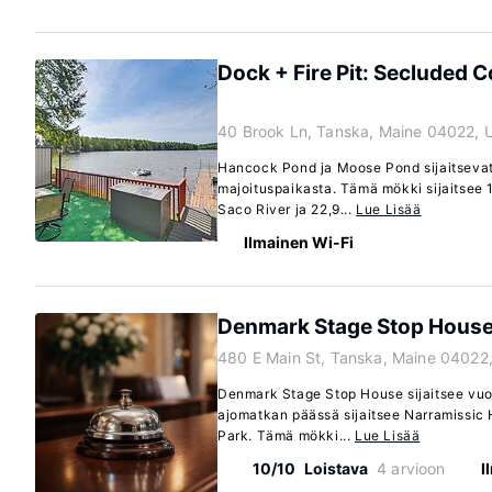
Dock + Fire Pit: Secluded 
40 Brook Ln, Tanska, Maine 04022, 
Hancock Pond ja Moose Pond sijaitseva
majoituspaikasta. Tämä mökki sijaitsee
Saco River ja 22,9...
Lue Lisää
Ilmainen Wi-Fi
Denmark Stage Stop Hous
480 E Main St, Tanska, Maine 04022
Denmark Stage Stop House sijaitsee vuor
ajomatkan päässä sijaitsee Narramissic 
Park. Tämä mökki...
Lue Lisää
10/10
Loistava
4 arvioon
I