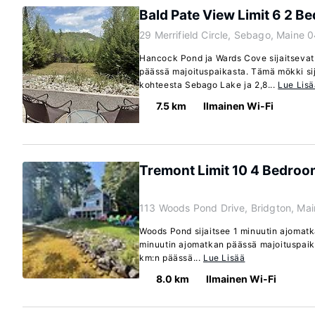
Bald Pate View Limit 6 2 
29 Merrifield Circle, Sebago, Maine 
Hancock Pond ja Wards Cove sijaitsevat
päässä majoituspaikasta. Tämä mökki sij
kohteesta Sebago Lake ja 2,8...
Lue Lis
7.5 km
Ilmainen Wi-Fi
Tremont Limit 10 4 Bedroo
113 Woods Pond Drive, Bridgton, Ma
Woods Pond sijaitsee 1 minuutin ajomatk
minuutin ajomatkan päässä majoituspaika
km:n päässä...
Lue Lisää
8.0 km
Ilmainen Wi-Fi