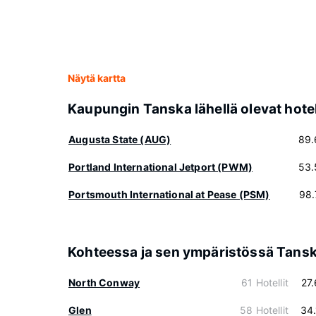
Näytä kartta
Kaupungin Tanska lähellä olevat hotel
Augusta State (AUG)
89.
Portland International Jetport (PWM)
53.
Portsmouth International at Pease (PSM)
98.
Kohteessa ja sen ympäristössä Tans
North Conway
61 Hotellit
27
Glen
58 Hotellit
34