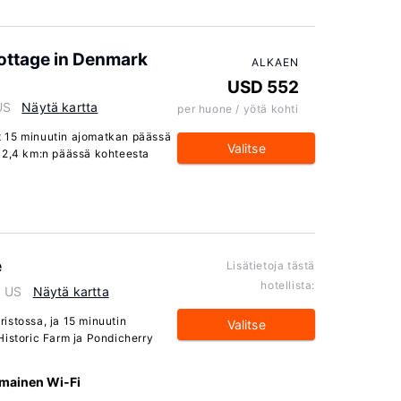
Cottage in Denmark
ALKAEN
USD 552
US
Näytä kartta
per huone / yötä kohti
t 15 minuutin ajomatkan päässä
Valitse
 12,4 km:n päässä kohteesta
e
Lisätietoja tästä
hotellista:
, US
Näytä kartta
istossa, ja 15 minuutin
Valitse
Historic Farm ja Pondicherry
lmainen Wi-Fi