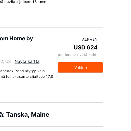
 huvila sijaitsee 18 km:n
room Home by
ALKAEN
USD 624
per huone / yötä kohti
22, US
Näytä kartta
Valitse
 Hancock Pond löytyy vain
mä loma-asunto sijaitsee 17,8
iä: Tanska, Maine