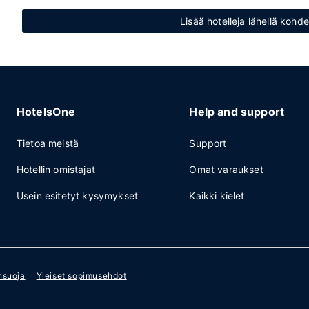
Lisää hotelleja lähellä kohd
HotelsOne
Help and support
Tietoa meistä
Support
Hotellin omistajat
Omat varaukset
Usein esitetyt kysymykset
Kaikki kielet
nsuoja
Yleiset sopimusehdot