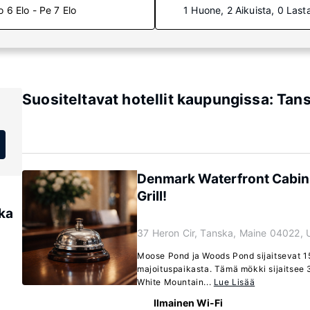
o 6 Elo - Pe 7 Elo
1 Huone, 2 Aikuista, 0 Last
Suositeltavat hotellit kaupungissa: Tan
Denmark Waterfront Cabin
Grill!
ka
37 Heron Cir, Tanska, Maine 04022, 
Moose Pond ja Woods Pond sijaitsevat 1
majoituspaikasta. Tämä mökki sijaitsee
White Mountain...
Lue Lisää
Ilmainen Wi-Fi