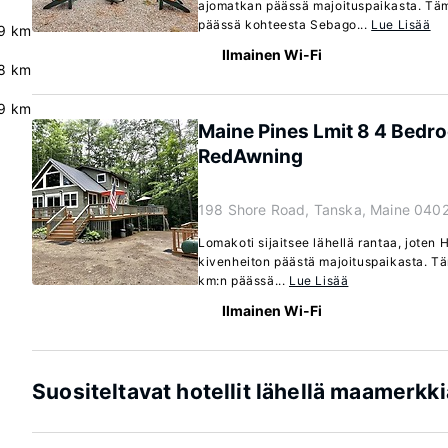
ajomatkan päässä majoituspaikasta. Tämä
päässä kohteesta Sebago...
Lue Lisää
9 km
Ilmainen Wi-Fi
.8 km
9 km
Maine Pines Lmit 8 4 Bed
RedAwning
198 Shore Road, Tanska, Maine 040
Lomakoti sijaitsee lähellä rantaa, joten
kivenheiton päästä majoituspaikasta. Tä
km:n päässä...
Lue Lisää
Ilmainen Wi-Fi
Suositeltavat hotellit lähellä maamerkk