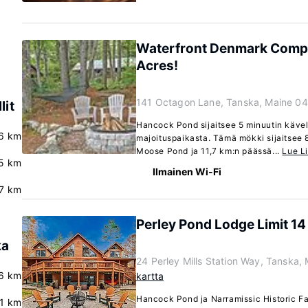
Waterfront Denmark Compl
Acres!
141 Octagon Lane, Tanska, Maine 0
lit
Hancock Pond sijaitsee 5 minuutin käv
6 km
majoituspaikasta. Tämä mökki sijaitsee 
Moose Pond ja 11,7 km:n päässä...
Lue L
5 km
Ilmainen Wi-Fi
7 km
Perley Pond Lodge Limit 14
ka
24 Perley Mills Station Way, Tanska,
.6 km
kartta
Hancock Pond ja Narramissic Historic Fa
.1 km