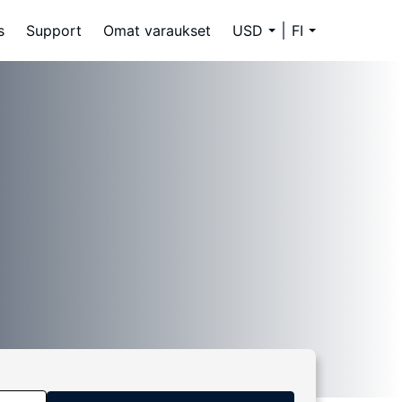
s
Support
Omat varaukset
USD
FI