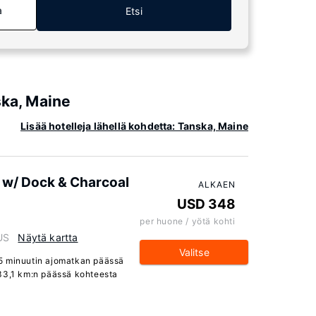
a
Etsi
ska, Maine
Lisää hotelleja lähellä kohdetta: Tanska, Maine
 w/ Dock & Charcoal
ALKAEN
USD 348
per huone / yötä kohti
US
Näytä kartta
Valitse
5 minuutin ajomatkan päässä
 33,1 km:n päässä kohteesta