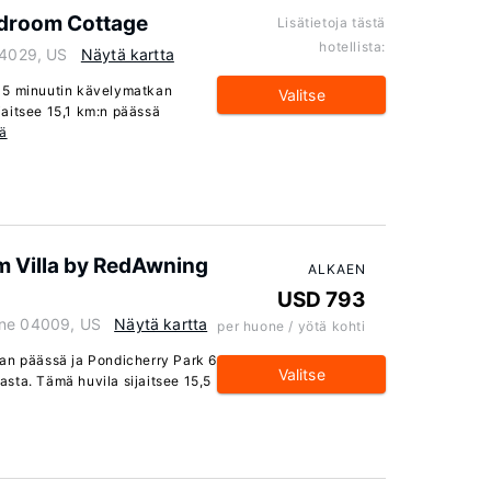
Bedroom Cottage
Lisätietoja tästä
hotellista:
04029, US
Näytä kartta
 5 minuutin kävelymatkan
Valitse
aitsee 15,1 km:n päässä
ää
m Villa by RedAwning
ALKAEN
USD 793
ine 04009, US
Näytä kartta
per huone / yötä kohti
an päässä ja Pondicherry Park 6
Valitse
sta. Tämä huvila sijaitsee 15,5