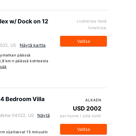
ex w/ Dock on 12
Lisätietoja tästä
hotellista:
Valitse
4022, US
Näytä kartta
elymatkan päässä
8,8 km:n päässä kohteesta
isää
 4 Bedroom Villa
ALKAEN
USD 2002
 Maine 04022, US
Näytä
per huone / yötä kohti
Valitse
rm sijaitsevat 15 minuutin