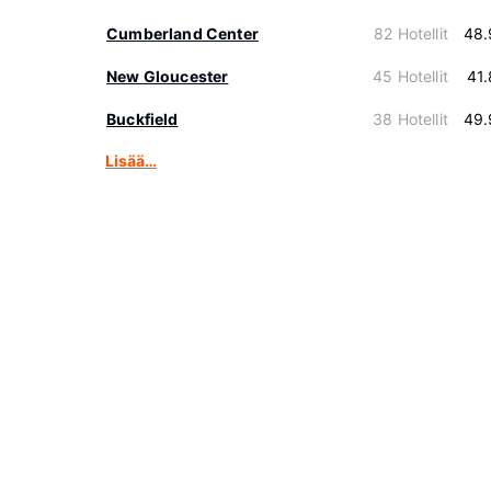
Cumberland Center
82 Hotellit
48.
New Gloucester
45 Hotellit
41
Buckfield
38 Hotellit
49.
Lisää…