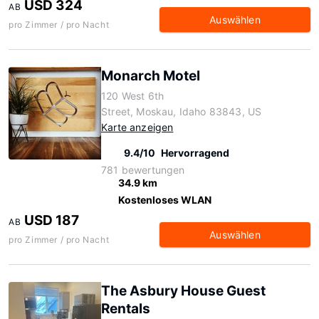
USD 324
AB
Auswählen
pro Zimmer / pro Nacht
Monarch Motel
120 West 6th
Street, Moskau, Idaho 83843, US
Karte anzeigen
9.4/10
Hervorragend
781 bewertungen
34.9 km
Kostenloses WLAN
USD 187
AB
Auswählen
pro Zimmer / pro Nacht
The Asbury House Guest
Rentals