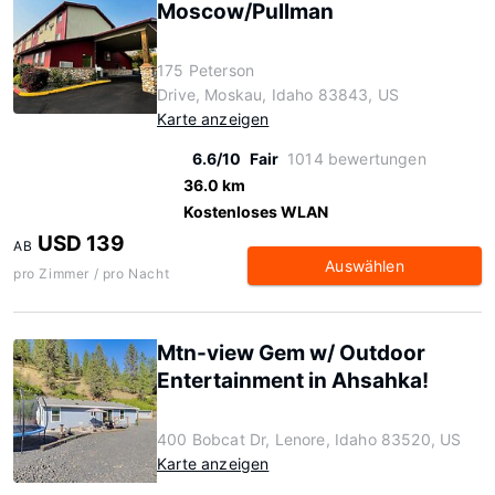
Moscow/Pullman
175 Peterson
Drive, Moskau, Idaho 83843, US
Karte anzeigen
6.6/10
Fair
1014 bewertungen
36.0 km
Kostenloses WLAN
USD 139
AB
Auswählen
pro Zimmer / pro Nacht
Mtn-view Gem w/ Outdoor
Entertainment in Ahsahka!
400 Bobcat Dr, Lenore, Idaho 83520, US
Karte anzeigen