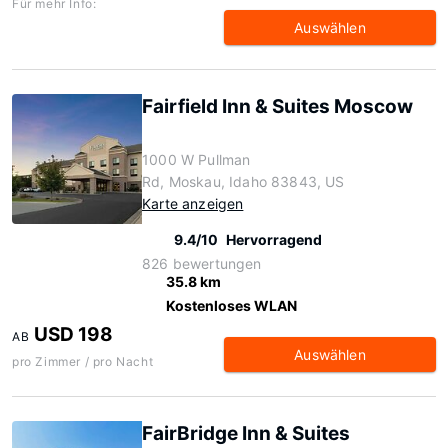
Für mehr Info:
Auswählen
Fairfield Inn & Suites Moscow
1000 W Pullman
Rd, Moskau, Idaho 83843, US
Karte anzeigen
9.4/10
Hervorragend
826 bewertungen
35.8 km
Kostenloses WLAN
USD 198
AB
Auswählen
pro Zimmer / pro Nacht
FairBridge Inn & Suites