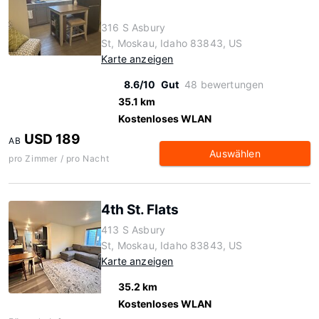
316 S Asbury
St, Moskau, Idaho 83843, US
Karte anzeigen
8.6/10
Gut
48 bewertungen
35.1 km
Kostenloses WLAN
USD 189
AB
Auswählen
pro Zimmer / pro Nacht
4th St. Flats
413 S Asbury
St, Moskau, Idaho 83843, US
Karte anzeigen
35.2 km
Kostenloses WLAN