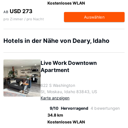
Kostenloses WLAN
USD 273
AB
Auswählen
pro Zimmer / pro Nacht
Hotels in der Nähe von Deary, Idaho
Live Work Downtown
Apartment
622 S Washington
St, Moskau, Idaho 83843, US
Karte anzeigen
9/10
Hervorragend
4 bewertungen
34.8 km
Kostenloses WLAN