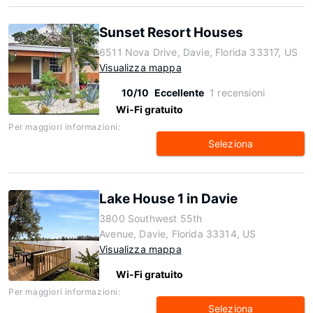
Sunset Resort Houses
6511 Nova Drive, Davie, Florida 33317, US
Visualizza mappa
10/10
Eccellente
1 recensioni
Wi-Fi gratuito
Per maggiori informazioni:
Seleziona
Lake House 1 in Davie
3800 Southwest 55th
Avenue, Davie, Florida 33314, US
Visualizza mappa
Wi-Fi gratuito
Per maggiori informazioni:
Seleziona