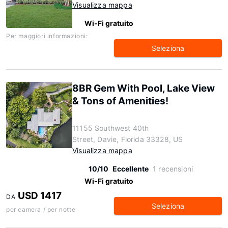
Visualizza mappa
Wi-Fi gratuito
Per maggiori informazioni:
Seleziona
8BR Gem With Pool, Lake View
& Tons of Amenities!
11155 Southwest 40th
Street, Davie, Florida 33328, US
Visualizza mappa
10/10
Eccellente
1 recensioni
Wi-Fi gratuito
USD 1417
DA
Seleziona
per camera / per notte