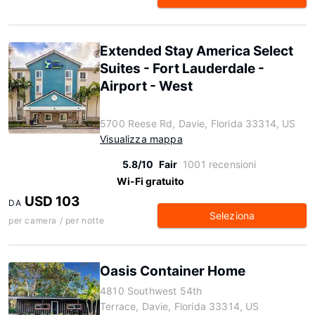
Extended Stay America Select
Suites - Fort Lauderdale -
Airport - West
5700 Reese Rd, Davie, Florida 33314, US
Visualizza mappa
5.8/10
Fair
1001 recensioni
Wi-Fi gratuito
USD 103
DA
Seleziona
per camera / per notte
Oasis Container Home
4810 Southwest 54th
Terrace, Davie, Florida 33314, US