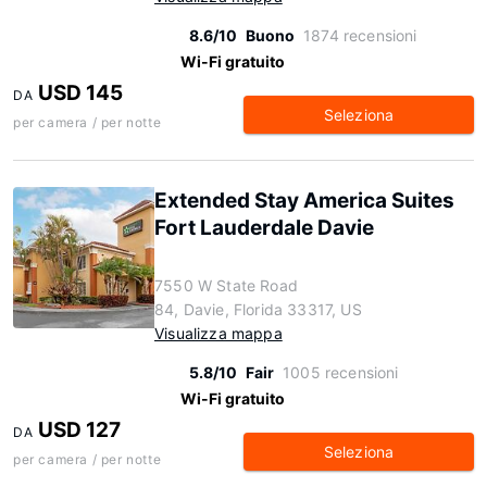
8.6/10
Buono
1874 recensioni
Wi-Fi gratuito
USD 145
DA
Seleziona
per camera / per notte
Extended Stay America Suites
Fort Lauderdale Davie
7550 W State Road
84, Davie, Florida 33317, US
Visualizza mappa
5.8/10
Fair
1005 recensioni
Wi-Fi gratuito
USD 127
DA
Seleziona
per camera / per notte