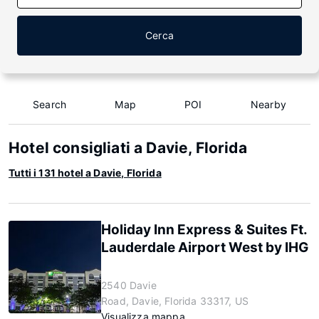
Cerca
Search
Map
POI
Nearby
Hotel consigliati a Davie, Florida
Tutti i 131 hotel a Davie, Florida
Holiday Inn Express & Suites Ft.
Lauderdale Airport West by IHG
2540 Davie
Road, Davie, Florida 33317, US
Visualizza mappa