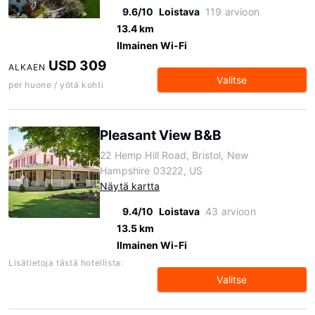
9.6/10
Loistava
119 arvioon
13.4 km
Ilmainen Wi-Fi
USD 309
ALKAEN
Valitse
per huone / yötä kohti
Pleasant View B&B
22 Hemp Hill Road, Bristol, New
Hampshire 03222, US
Näytä kartta
9.4/10
Loistava
43 arvioon
13.5 km
Ilmainen Wi-Fi
Lisätietoja tästä hotellista:
Valitse