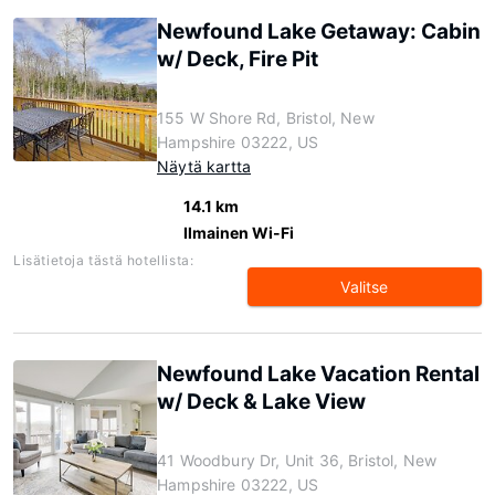
Newfound Lake Getaway: Cabin
w/ Deck, Fire Pit
155 W Shore Rd, Bristol, New
Hampshire 03222, US
Näytä kartta
14.1 km
Ilmainen Wi-Fi
Lisätietoja tästä hotellista:
Valitse
Newfound Lake Vacation Rental
w/ Deck & Lake View
41 Woodbury Dr, Unit 36, Bristol, New
Hampshire 03222, US