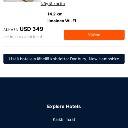
Näytä kartta
14.2 km
Ilmainen Wi-Fi
USD 349
ALKAEN
Valitse
per huone / yötä kohti
Lisää hotelleja lähellä kohdetta: Danbury, New Hampshire
Explore Hotels
Kaikki maat