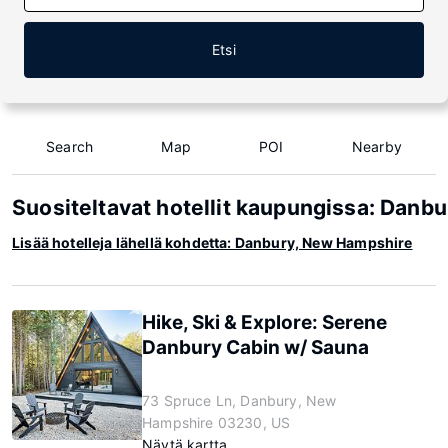
Etsi
Search
Map
POI
Nearby
Suositeltavat hotellit kaupungissa: Danb
Lisää hotelleja lähellä kohdetta: Danbury, New Hampshire
Hike, Ski & Explore: Serene
Danbury Cabin w/ Sauna
73 Spruce Ln, Danbury, New
Hampshire 03230, US
Näytä kartta