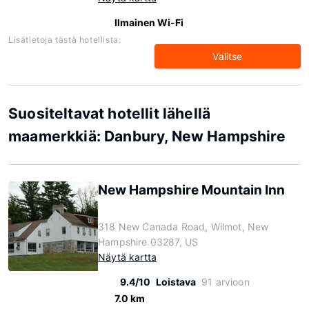
Ilmainen Wi-Fi
Lisätietoja tästä hotellista:
Valitse
Suositeltavat hotellit lähellä
maamerkkiä: Danbury, New Hampshire
New Hampshire Mountain Inn
318 New Canada Road, Wilmot, New
Hampshire 03287, US
Näytä kartta
9.4/10
Loistava
91 arvioon
7.0 km