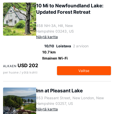
10 Mi to Newfoundland Lake:
Updated Forest Retreat
458 NH-3A, Hill, New
Hampshire 03243, US
Näytä kartta
10/10
Loistava
2 arvioon
10.7 km
Ilmainen Wi-Fi
USD 202
ALKAEN
Valitse
per huone / yötä kohti
Inn at Pleasant Lake
853 Pleasant Street, New London, New
Hampshire 03257, US
Näytä kartta