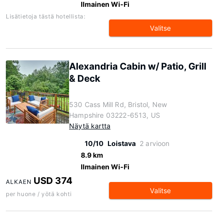
Ilmainen Wi-Fi
Lisätietoja tästä hotellista:
Valitse
Alexandria Cabin w/ Patio, Grill
& Deck
530 Cass Mill Rd, Bristol, New
Hampshire 03222-6513, US
Näytä kartta
10/10
Loistava
2 arvioon
8.9 km
Ilmainen Wi-Fi
USD 374
ALKAEN
Valitse
per huone / yötä kohti