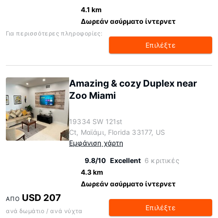
4.1 km
Δωρεάν ασύρματο ίντερνετ
Για περισσότερες πληροφορίες:
Επιλέξτε
Amazing & cozy Duplex near
Zoo Miami
19334 SW 121st
Ct, Μαϊάμι, Florida 33177, US
Εμφάνιση χάρτη
9.8/10
Excellent
6 κριτικές
4.3 km
Δωρεάν ασύρματο ίντερνετ
USD 207
ΑΠΌ
Επιλέξτε
ανά δωμάτιο / ανά νύχτα