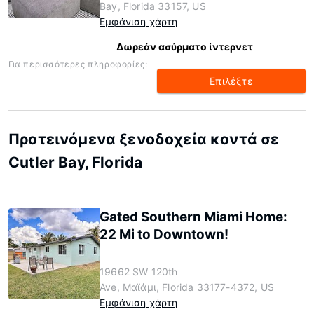
Bay, Florida 33157, US
Εμφάνιση χάρτη
Δωρεάν ασύρματο ίντερνετ
Για περισσότερες πληροφορίες:
Επιλέξτε
Προτεινόμενα ξενοδοχεία κοντά σε
Cutler Bay, Florida
Gated Southern Miami Home:
22 Mi to Downtown!
19662 SW 120th
Ave, Μαϊάμι, Florida 33177-4372, US
Εμφάνιση χάρτη