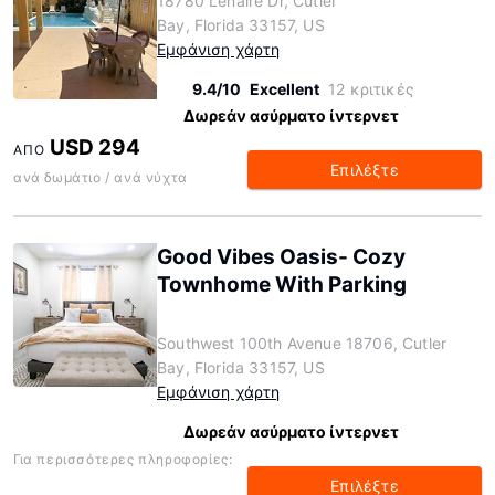
18780 Lenaire Dr, Cutler
Bay, Florida 33157, US
Εμφάνιση χάρτη
9.4/10
Excellent
12 κριτικές
Δωρεάν ασύρματο ίντερνετ
USD 294
ΑΠΌ
Επιλέξτε
ανά δωμάτιο / ανά νύχτα
Good Vibes Oasis- Cozy
Townhome With Parking
Southwest 100th Avenue 18706, Cutler
Bay, Florida 33157, US
Εμφάνιση χάρτη
Δωρεάν ασύρματο ίντερνετ
Για περισσότερες πληροφορίες:
Επιλέξτε