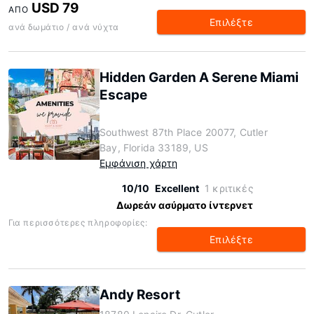
USD 79
ΑΠΌ
Επιλέξτε
ανά δωμάτιο / ανά νύχτα
Hidden Garden A Serene Miami
Escape
Southwest 87th Place 20077, Cutler
Bay, Florida 33189, US
Εμφάνιση χάρτη
10/10
Excellent
1 κριτικές
Δωρεάν ασύρματο ίντερνετ
Για περισσότερες πληροφορίες:
Επιλέξτε
Andy Resort