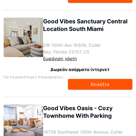
Good Vibes Sanctuary Central
Location South Miami
SW 100th Ave 18606, Cutler
Bay, Florida 33157, US
Εμφάνιση χάρτη
Δωρεάν ασύρματο ίντερνετ
Για περισσότερες πληροφορίες:
Επιλέξτε
Good Vibes Oasis - Cozy
Townhome With Parking
18706 Southwest 100th Avenue, Cutler