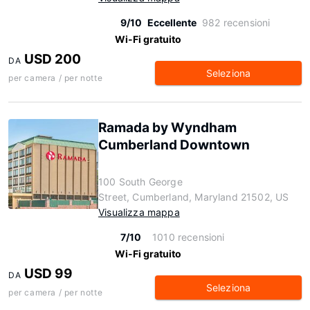
9/10
Eccellente
982 recensioni
Wi-Fi gratuito
USD 200
DA
Seleziona
per camera / per notte
Ramada by Wyndham
Cumberland Downtown
100 South George
Street, Cumberland, Maryland 21502, US
Visualizza mappa
7/10
1010 recensioni
Wi-Fi gratuito
USD 99
DA
Seleziona
per camera / per notte