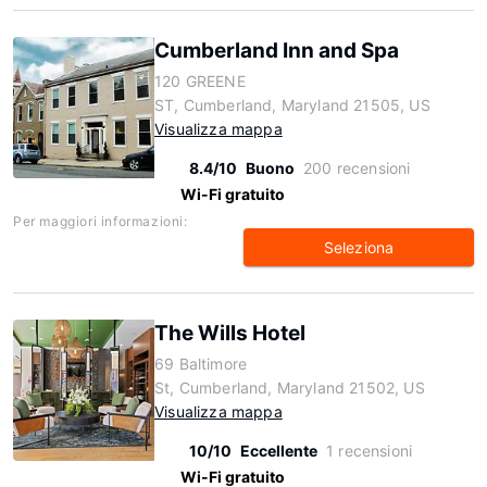
Cumberland Inn and Spa
120 GREENE
ST, Cumberland, Maryland 21505, US
Visualizza mappa
8.4/10
Buono
200 recensioni
Wi-Fi gratuito
Per maggiori informazioni:
Seleziona
The Wills Hotel
69 Baltimore
St, Cumberland, Maryland 21502, US
Visualizza mappa
10/10
Eccellente
1 recensioni
Wi-Fi gratuito