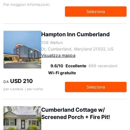
Per maggiori informazioni:
Seleziona
Hampton Inn Cumberland
109 Welton
Dr, Cumberland, Maryland 21502, US
Visualizza mappa
9.6/10
Eccellente
666 recensioni
Wi-Fi gratuito
USD 210
DA
Seleziona
per camera / per notte
Cumberland Cottage w/
Screened Porch + Fire Pit!