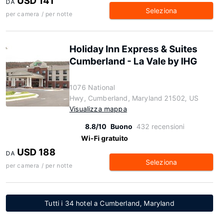
USD 141
DA
Seleziona
per camera / per notte
Holiday Inn Express & Suites
Cumberland - La Vale by IHG
1076 National
Hwy, Cumberland, Maryland 21502, US
Visualizza mappa
8.8/10
Buono
432 recensioni
Wi-Fi gratuito
USD 188
DA
Seleziona
per camera / per notte
Tutti i 34 hotel a Cumberland, Maryland