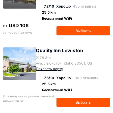
7.2/10
Хорошо
450 отзывам
25.5 km
Бесплатный WiFi
USD 106
ОТ
Выбрать
за номер / за ночь
Quality Inn Lewiston
2128 8th
Ave, Льюистон, Idaho 83501, US
Показать карту
7.6/10
Хорошо
1009 отзывам
25.5 km
Бесплатный WiFi
Для получения дополнительной
информации:
Выбрать