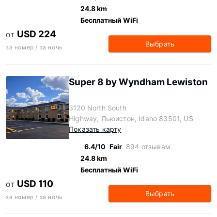
24.8 km
Бесплатный WiFi
USD 224
ОТ
Выбрать
за номер / за ночь
Super 8 by Wyndham Lewiston
3120 North South
Highway, Льюистон, Idaho 83501, US
Показать карту
6.4/10
Fair
894 отзывам
24.8 km
Бесплатный WiFi
USD 110
ОТ
Выбрать
за номер / за ночь