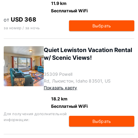
11.9 km
Бесплатный WiFi
USD 368
ОТ
Выбрать
за номер / за ночь
Quiet Lewiston Vacation Rental
w/ Scenic Views!
35309 Powell
Rd, Льюистон, Idaho 83501, US
Показать карту
18.2 km
Бесплатный WiFi
Для получения дополнительной
информации:
Выбрать