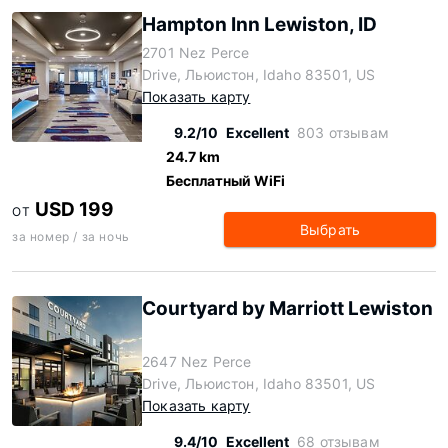
Hampton Inn Lewiston, ID
2701 Nez Perce
Drive, Льюистон, Idaho 83501, US
Показать карту
9.2/10
Excellent
803 отзывам
24.7 km
Бесплатный WiFi
USD 199
ОТ
Выбрать
за номер / за ночь
Courtyard by Marriott Lewiston
2647 Nez Perce
Drive, Льюистон, Idaho 83501, US
Показать карту
9.4/10
Excellent
68 отзывам