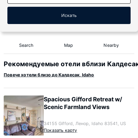
Искать
Search
Map
Nearby
Рекомендуемые отели вблизи Калдесак,
Повече хотели близо до Калдесак, Idaho
Spacious Gifford Retreat w/
Scenic Farmland Views
34155 Gifford, Ленор, Idaho 83541, US
Показать карту