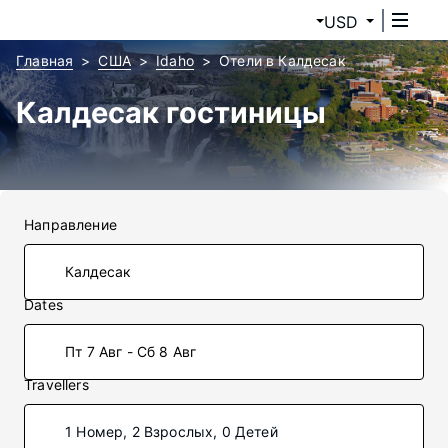
USD
Главная
США
Idaho
Отели в Калдесак
Калдесак гостиницы
Направление
Dates
Пт 7 Авг - Сб 8 Авг
Travellers
1 Номер, 2 Взрослых, 0 Детей