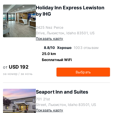
Holiday Inn Express Lewiston
by IHG
2425 Nez Perce
Drive, Льюистон, Idaho 83501, US
Показать карту
8.8/10
Хорошо
1003 отзывам
25.0 km
Бесплатный WiFi
USD 192
ОТ
Выбрать
за номер / за ночь
Seaport Inn and Suites
701 21st
Street, Льюистон, Idaho 83501, US
Показать карту