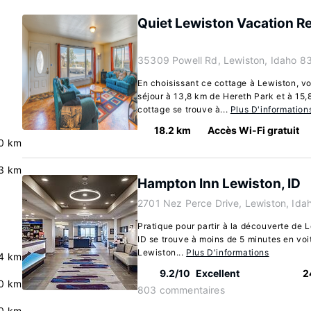
Quiet Lewiston Vacation Re
35309 Powell Rd, Lewiston, Idaho 8
En choisissant ce cottage à Lewiston, vo
séjour à 13,8 km de Hereth Park et à 15,
cottage se trouve à...
Plus D'information
18.2 km
Accès Wi-Fi gratuit
0 km
3 km
Hampton Inn Lewiston, ID
2701 Nez Perce Drive, Lewiston, Ida
Pratique pour partir à la découverte de
ID se trouve à moins de 5 minutes en voi
Lewiston...
Plus D'informations
.4 km
9.2/10
Excellent
2
.0 km
803 commentaires
0 km