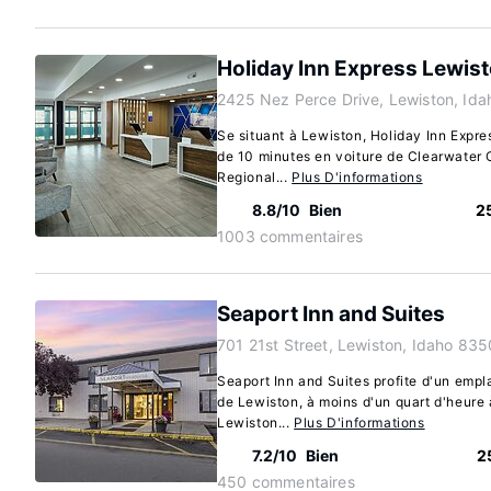
Holiday Inn Express Lewist
2425 Nez Perce Drive, Lewiston, Id
Se situant à Lewiston, Holiday Inn Expr
de 10 minutes en voiture de Clearwater 
Regional...
Plus D'informations
8.8/10
Bien
2
1003 commentaires
Seaport Inn and Suites
701 21st Street, Lewiston, Idaho 835
Seaport Inn and Suites profite d'un empl
de Lewiston, à moins d'un quart d'heure
Lewiston...
Plus D'informations
7.2/10
Bien
2
450 commentaires