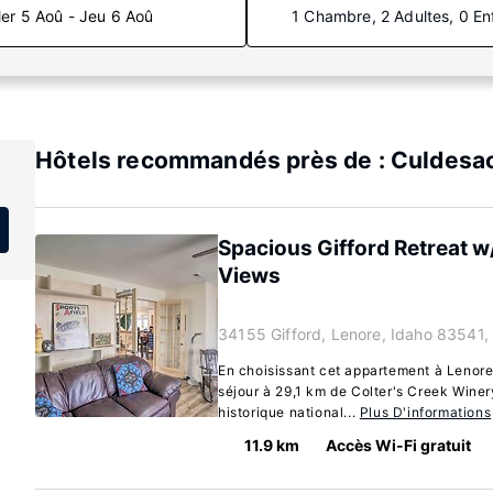
er 5 Aoû - Jeu 6 Aoû
1 Chambre, 2 Adultes, 0 En
Hôtels recommandés près de : Culdesac
Spacious Gifford Retreat w
Views
34155 Gifford, Lenore, Idaho 83541,
En choisissant cet appartement à Lenore
séjour à 29,1 km de Colter's Creek Winer
historique national...
Plus D'informations
11.9 km
Accès Wi-Fi gratuit