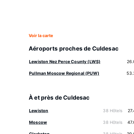
Voir la carte
Aéroports proches de Culdesac
Lewiston Nez Perce County (LWS)
26.
Pullman Moscow Regional (PUW)
53.
À et près de Culdesac
Lewiston
38 Hôtels
27
Moscow
38 Hôtels
47
Clarkston
38 Hôtels
29.