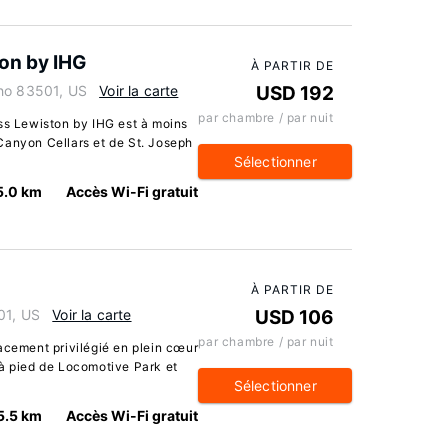
on by IHG
À PARTIR DE
aho 83501, US
Voir la carte
USD 192
par chambre / par nuit
ess Lewiston by IHG est à moins
Canyon Cellars et de St. Joseph
Sélectionner
5.0 km
Accès Wi-Fi gratuit
À PARTIR DE
01, US
Voir la carte
USD 106
par chambre / par nuit
acement privilégié en plein cœur
 à pied de Locomotive Park et
Sélectionner
5.5 km
Accès Wi-Fi gratuit