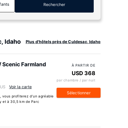
fants
Rechercher
, Idaho
Plus d'hôtels près de Culdesac, Idaho
/ Scenic Farmland
À PARTIR DE
USD 368
par chambre / par nuit
 US
Voir la carte
Sélectionner
, vous profiterez d'un agréable
y et à 30,5 km de Parc