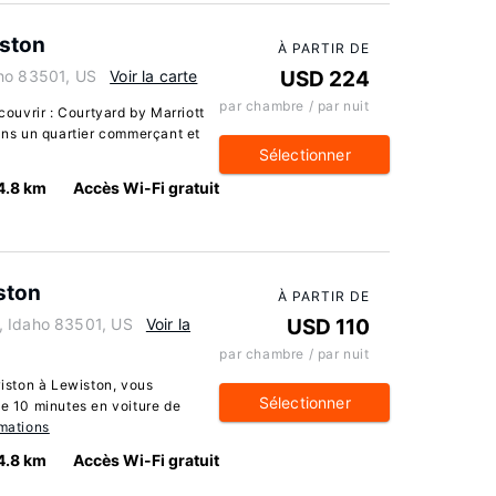
iston
À PARTIR DE
aho 83501, US
Voir la carte
USD 224
par chambre / par nuit
uvrir : Courtyard by Marriott
dans un quartier commerçant et
Sélectionner
4.8 km
Accès Wi-Fi gratuit
ston
À PARTIR DE
, Idaho 83501, US
Voir la
USD 110
par chambre / par nuit
iston à Lewiston, vous
Sélectionner
de 10 minutes en voiture de
rmations
4.8 km
Accès Wi-Fi gratuit