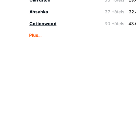
Ahsahka
37 Hôtels
32.
Cottonwood
30 Hôtels
43.
Plus…