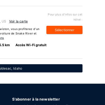
Pour plus d'infos sur cet
hôtel :
, US
Voir la carte
wiston, vous profiterez d'un
Sélectionner
voiture de Snake River et
ons
5.5 km
Accès Wi-Fi gratuit
uldesac, Idaho
S'abonner à la newsletter