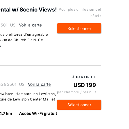
ntal w/ Scenic Views!
Pour plus d'infos sur cet
hôtel :
3501, US
Voir la carte
Sélectionner
us profiterez d'un agréable
8 km de Church Field. Ce
s
À PARTIR DE
ho 83501, US
Voir la carte
USD 199
par chambre / par nuit
 Lewiston, Hampton Inn Lewiston,
ture de Lewiston Center Mall et
Sélectionner
4.7 km
Accès Wi-Fi gratuit