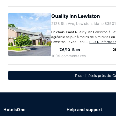
Quality Inn Lewiston
2128 8th Ave, Lewiston, Idaho 83501
En choisissant Quality Inn Lewiston à Le
agréable séjour à moins de 5 minutes en 
Lewiston Levee Park....
Plus D'informati
7.6/10
Bien
2
1009 commentaires
Plus d'hôtels près de C
HotelsOne
Help and support