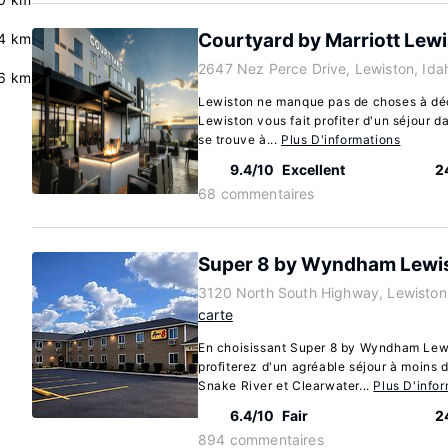
Courtyard by Marriott Lew
4 km
2647 Nez Perce Drive, Lewiston, Id
6 km
Lewiston ne manque pas de choses à déco
Lewiston vous fait profiter d'un séjour 
se trouve à...
Plus D'informations
9.4/10
Excellent
2
68 commentaires
Super 8 by Wyndham Lewi
3120 North South Highway, Lewiston
carte
En choisissant Super 8 by Wyndham Lew
profiterez d'un agréable séjour à moins 
Snake River et Clearwater...
Plus D'info
6.4/10
Fair
2
894 commentaires