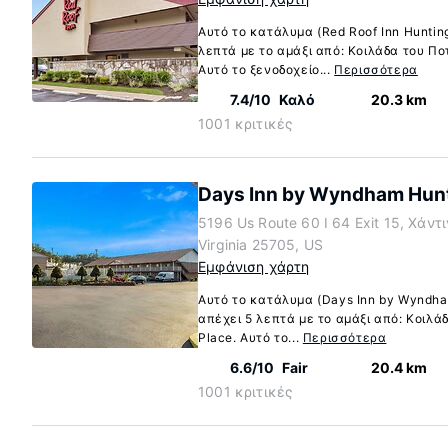
Αυτό το κατάλυμα (Red Roof Inn Huntin
λεπτά με το αμάξι από: Κοιλάδα του Πο
Αυτό το ξενοδοχείο...
Περισσότερα
7.4/10
Καλό
20.3 km
1001 κριτικές
Days Inn by Wyndham Hun
5196 Us Route 60 I 64 Exit 15, Χάντ
Virginia 25705, US
Εμφάνιση χάρτη
Αυτό το κατάλυμα (Days Inn by Wyndha
απέχει 5 λεπτά με το αμάξι από: Κοιλά
Place. Αυτό το...
Περισσότερα
6.6/10
Fair
20.4 km
1001 κριτικές