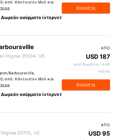
άξι από: Χάντινγτον Μολ και
Επιλέξτε
ότερα
Δωρεάν ασύρματο ίντερνετ
rboursville
ΑΠΌ
est Virginia 25504, US
USD 187
ανά δωμάτιο / ανά
νύχτα
ton/Barboursville,
άξι από: Χάντινγτον Μολ και
Επιλέξτε
ότερα
Δωρεάν ασύρματο ίντερνετ
ΑΠΌ
Virginia 25705, US
USD 95