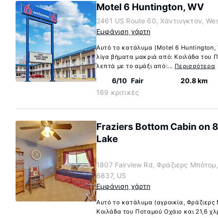
Motel 6 Huntington, WV
2461 US Route 60, Χάντινγκτον, Wes
Εμφάνιση χάρτη
Αυτό το κατάλυμα (Motel 6 Huntington,
λίγα βήματα μακριά από: Κοιλάδα του 
λεπτά με το αμάξι από:...
Περισσότερα
6/10
Fair
20.8 km
169 κριτικές
Fraziers Bottom Cabin on 
Lake
1807 Fairview Rd, Φράζιερς Μπότομ,
6837, US
Εμφάνιση χάρτη
Αυτό το κατάλυμα (αγροικία, Φράζιερς 
Κοιλάδα του Ποταμού Οχάιο και 21,6 χλ