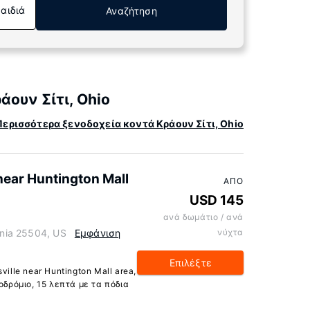
Παιδιά
Αναζήτηση
ουν Σίτι, Ohio
Περισσότερα ξενοδοχεία κοντά Κράουν Σίτι, Ohio
near Huntington Mall
ΑΠΌ
USD 145
ανά δωμάτιο / ανά
ginia 25504, US
Εμφάνιση
νύχτα
Επιλέξτε
ille near Huntington Mall area,
οδρόμιο, 15 λεπτά με τα πόδια