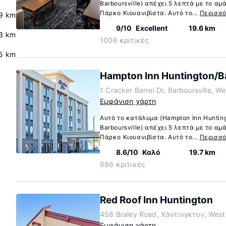
Barboursville) απέχει 5 λεπτά με το αμ
Πάρκο Κιουανιβίστα. Αυτό το...
Περισσ
9 km
9/10
Excellent
19.6 km
3 km
1006 κριτικές
.5 km
Hampton Inn Huntington/Ba
1 Cracker Barrel Dr, Barboursville, W
Εμφάνιση χάρτη
Αυτό το κατάλυμα (Hampton Inn Hunting
Barboursville) απέχει 5 λεπτά με το αμ
Πάρκο Κιουανιβίστα. Αυτό το...
Περισσ
8.6/10
Καλό
19.7 km
686 κριτικές
Red Roof Inn Huntington
458 Braley Road, Χάντινγκτον, West 
Εμφάνιση χάρτη