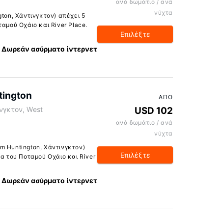
ανά δωμάτιο / ανά
νύχτα
gton, Χάντινγκτον) απέχει 5
ταμού Οχάιο και River Place.
Επιλέξτε
Δωρεάν ασύρματο ίντερνετ
tington
ΑΠΌ
ινγκτον, West
USD 102
ανά δωμάτιο / ανά
νύχτα
m Huntington, Χάντινγκτον)
Επιλέξτε
δα του Ποταμού Οχάιο και River
Δωρεάν ασύρματο ίντερνετ