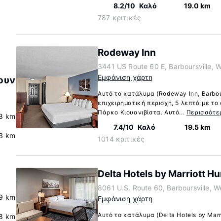
8.2/10
Καλό
19.0 km
787 κριτικές
Rodeway Inn
3441 US Route 60 E, Barboursville, W
Εμφάνιση χάρτη
ουν
Αυτό το κατάλυμα (Rodeway Inn, Barbou
επιχειρηματική περιοχή, 5 λεπτά με το
Πάρκο Κιουανιβίστα. Αυτό...
Περισσότε
8 km
7.4/10
Καλό
19.5 km
3 km
1014 κριτικές
Delta Hotels by Marriott Hu
8061 U.S. Route 60, Barboursville, W
9 km
Εμφάνιση χάρτη
Αυτό το κατάλυμα (Delta Hotels by Marri
8 km