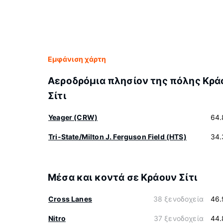
Εμφάνιση χάρτη
Αεροδρόμια πλησίον της πόλης Κρά
Σίτι
Yeager (CRW)
64.
Tri-State/Milton J. Ferguson Field (HTS)
34.
Μέσα και κοντά σε Κράουν Σίτι
Cross Lanes
38 ξενοδοχεία
46.
Nitro
37 ξενοδοχεία
44.