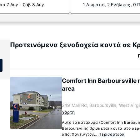
αρ 7 Αυγ - Σαβ 8 Αυγ
1 Δωμάτιο, 2 Ενήλικες, 0 
Προτεινόμενα ξενοδοχεία κοντά σε Κρά
Comfort Inn Barboursville 
area
249 Mall Rd, Barboursville, West Vir
χάρτη
Αυτό το κατάλυμα (Comfort Inn Barboursv
Barboursville) βρίσκεται κοντά στο αερ
από: Χάντινγτον...
Περισσότερα