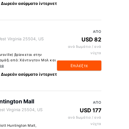
Δωρεάν ασύρματο ίντερνετ
ΑΠΌ
est Virginia 25504, US
USD 82
ανά δωμάτιο / ανά
νύχτα
rsville) βρίσκεται στην
 αμάξι από: Χάντινγτον Μολ και
Επιλέξτε
ρα
Δωρεάν ασύρματο ίντερνετ
ntington Mall
ΑΠΌ
est Virginia 25504, US
USD 177
ανά δωμάτιο / ανά
νύχτα
ott Huntington Mall,