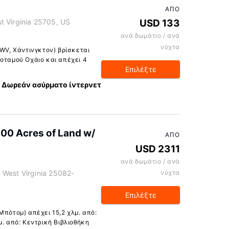
ΑΠΌ
t Virginia 25705, US
USD 133
ανά δωμάτιο / ανά
νύχτα
 WV, Χάντινγκτον) βρίσκεται
Ποταμού Οχάιο και απέχει 4
Επιλέξτε
Δωρεάν ασύρματο ίντερνετ
800 Acres of Land w/
ΑΠΌ
USD 2311
ανά δωμάτιο / ανά
 West Virginia 25082-
νύχτα
Επιλέξτε
Μπότομ) απέχει 15,2 χλμ. από:
μ. από: Κεντρική Βιβλιοθήκη