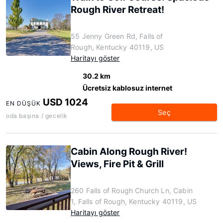
Rough River Retreat!
55 Jenny Green Rd, Falls of
Rough, Kentucky 40119, US
Haritayı göster
30.2 km
Ücretsiz kablosuz internet
USD 1024
EN DÜŞÜK
Seç
oda başına / gecelik
Cabin Along Rough River!
Views, Fire Pit & Grill
260 Falls of Rough Church Ln, Cabin
1, Falls of Rough, Kentucky 40119, US
Haritayı göster