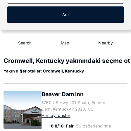
Ara
Search
Map
Nearby
Cromwell, Kentucky yakınındaki seçme ot
Yakın diğer oteller: Cromwell, Kentucky
Beaver Dam Inn
1750 US Hwy 231 South, Beaver
Dam, Kentucky 42320, US
Haritayı göster
6.8/10
Fair
56 değerlendirme