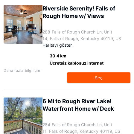
Riverside Serenity! Falls of
Rough Home w/ Views
288 Falls of Rough Church Ln, Unit
14, Falls of Rough, Kentucky 40119, US
Haritayı göster
30.4 km
Ücretsiz kablosuz internet
Daha fazla bilgi için:
Seç
6 Mi to Rough River Lake!
Waterfront Home w/ Deck
284 Falls of Rough Church Ln, Unit
11, Falls of Rough, Kentucky 40119, US