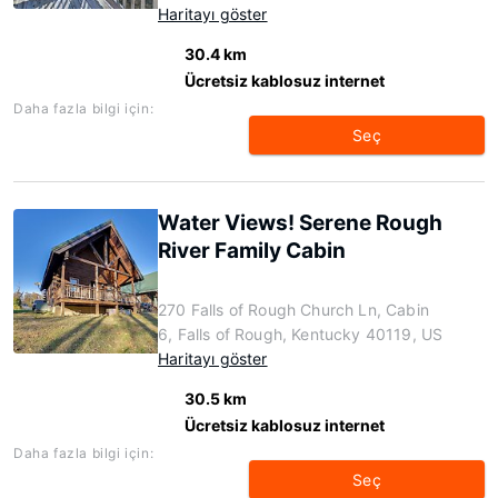
Haritayı göster
30.4 km
Ücretsiz kablosuz internet
Daha fazla bilgi için:
Seç
Water Views! Serene Rough
River Family Cabin
270 Falls of Rough Church Ln, Cabin
6, Falls of Rough, Kentucky 40119, US
Haritayı göster
30.5 km
Ücretsiz kablosuz internet
Daha fazla bilgi için:
Seç