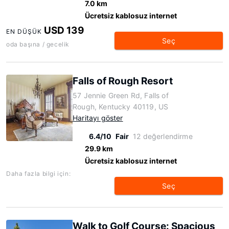
7.0 km
Ücretsiz kablosuz internet
USD 139
EN DÜŞÜK
Seç
oda başına / gecelik
Falls of Rough Resort
57 Jennie Green Rd, Falls of
Rough, Kentucky 40119, US
Haritayı göster
6.4/10
Fair
12 değerlendirme
29.9 km
Ücretsiz kablosuz internet
Daha fazla bilgi için:
Seç
Walk to Golf Course: Spacious