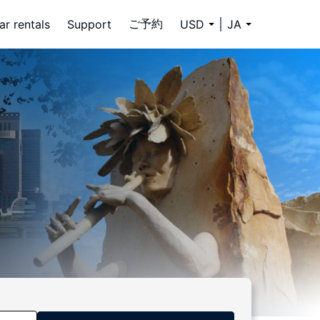
ご予約
ar rentals
Support
USD
JA