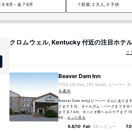
 6 8月 - 金 7 8月
1 部屋, 2 大人, 0 子供
クロムウェル, Kentucky 付近の注目ホテ
こ
Beaver Dam Inn
1750 US Hwy 231 South, ビーバー ダム
を表示
Beaver Dam Innはビーバー ダムにあり
クまで 5 分、オールダム・パークまで 6 
まで 8.7 km、オハイオ郡ヘルスケアまで 1
58...
もっと見る
6.8/10
Fair
56 レビュー
7.