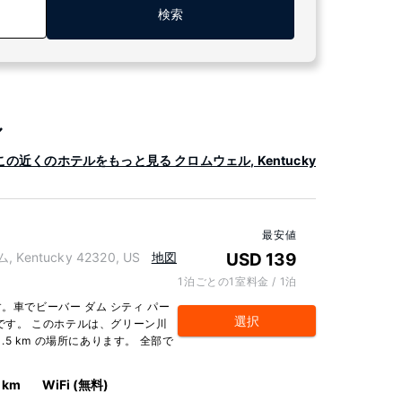
検索
ル
この近くのホテルをもっと見る クロムウェル, Kentucky
最安値
, Kentucky 42320, US
地図
USD 139
1泊ごとの1室料金 / 1泊
ます。車でビーバー ダム シティ パー
選択
分です。 このホテルは、グリーン川
0.5 km の場所にあります。 全部で
0 km
WiFi (無料)