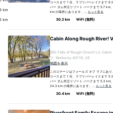
コースまで 1 分、ラフリバーレイクまで 6
バー ダム州立リゾート パークまで 5.7 km
.9 km
km の場所にあります。...
もっと見る
30.2 km
WiFi (無料)
6 km
Cabin Along Rough River! Vie
260 Falls of Rough Church Ln, C
フ, Kentucky 40119, US
地図を表示
このコテージはフォールズ オブ ラフにあ
コースまで 1 分、ラフリバーレイクまで 5
バー ダム州立リゾート パークまで 5.3 
24.3 km の場所にあります。...
もっと見る
30.4 km
WiFi (無料)
Riverfront Family Escape in