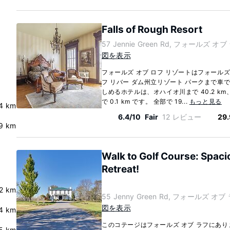
Falls of Rough Resort
57 Jennie Green Rd, フォールズ オブ ラ
図を表示
フォールズ オブ ロフ リゾートはフォール
フ リバー ダム州立リゾート パークまで車で
しめるホテルは、オハイオ川まで 40.2 
で 0.1 km です。 全部で 19...
もっと見る
4 km
6.4/10
Fair
12 レビュー
29.
9 km
Walk to Golf Course: Spaci
Retreat!
.2 km
55 Jenny Green Rd, フォールズ オブ ラ
図を表示
4 km
このコテージはフォールズ オブ ラフにあ
.5 km