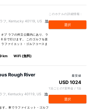
このホテルの詳細情報：
フ, Kentucky 40119, US
地
選択
ズ オブ ラフの州立公園内にあり、ラ
 6 分で行けます。 このゴルフを楽
km、ラファイエット・ゴルフコースま
9 km
WiFi (無料)
ous Rough River
最安値
USD 1024
1泊ごとの1室料金 / 1泊
フ, Kentucky 40119, US
地
選択
ります。車でラファイエット・ゴルフ