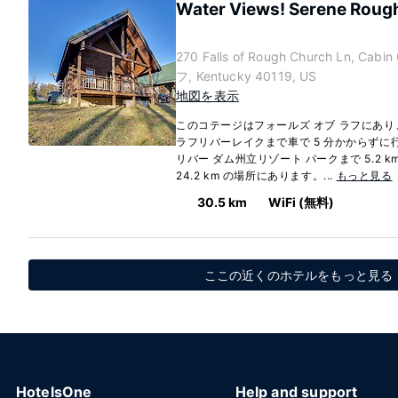
Water Views! Serene Rough
270 Falls of Rough Church Ln, C
フ, Kentucky 40119, US
地図を表示
このコテージはフォールズ オブ ラフにあ
ラフリバーレイクまで車で 5 分かからずに
リバー ダム州立リゾート パークまで 5.2
24.2 km の場所にあります。...
もっと見る
30.5 km
WiFi (無料)
ここの近くのホテルをもっと見る クロ
HotelsOne
Help and support