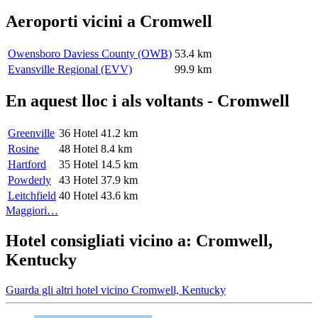
Aeroporti vicini a Cromwell
Owensboro Daviess County (OWB)
53.4 km
Evansville Regional (EVV)
99.9 km
En aquest lloc i als voltants - Cromwell
Greenville
36 Hotel
41.2 km
Rosine
48 Hotel
8.4 km
Hartford
35 Hotel
14.5 km
Powderly
43 Hotel
37.9 km
Leitchfield
40 Hotel
43.6 km
Maggiori…
Hotel consigliati vicino a: Cromwell,
Kentucky
Guarda gli altri hotel vicino Cromwell, Kentucky