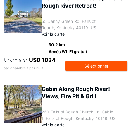
Rough River Retreat!
55 Jenny Green Rd, Falls of
Rough, Kentucky 40119, US
Voir la carte
30.2 km
Accès Wi-Fi gratuit
USD 1024
À PARTIR DE
Sélectionner
par chambre / par nuit
Cabin Along Rough River!
Views, Fire Pit & Grill
260 Falls of Rough Church Ln, Cabin
1, Falls of Rough, Kentucky 40119, US
Voir la carte