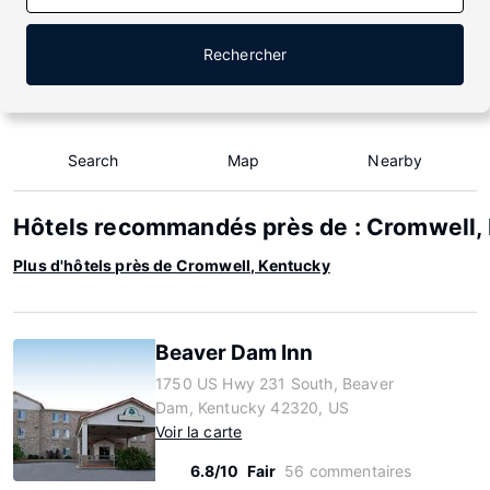
Rechercher
Search
Map
Nearby
Hôtels recommandés près de : Cromwell,
Plus d'hôtels près de Cromwell, Kentucky
Beaver Dam Inn
1750 US Hwy 231 South, Beaver
Dam, Kentucky 42320, US
Voir la carte
6.8/10
Fair
56 commentaires