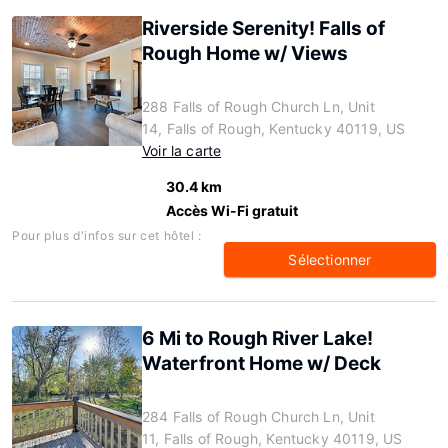
Riverside Serenity! Falls of
Rough Home w/ Views
288 Falls of Rough Church Ln, Unit
14, Falls of Rough, Kentucky 40119, US
Voir la carte
30.4 km
Accès Wi-Fi gratuit
Pour plus d'infos sur cet hôtel :
Sélectionner
6 Mi to Rough River Lake!
Waterfront Home w/ Deck
284 Falls of Rough Church Ln, Unit
11, Falls of Rough, Kentucky 40119, US