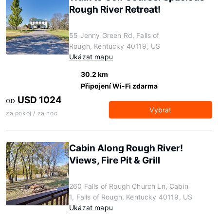
Rough River Retreat!
55 Jenny Green Rd, Falls of
Rough, Kentucky 40119, US
Ukázat mapu
30.2 km
Připojení Wi-Fi zdarma
USD 1024
OD
Vybrat
za pokoj / za noc
Cabin Along Rough River!
Views, Fire Pit & Grill
260 Falls of Rough Church Ln, Cabin
1, Falls of Rough, Kentucky 40119, US
Ukázat mapu