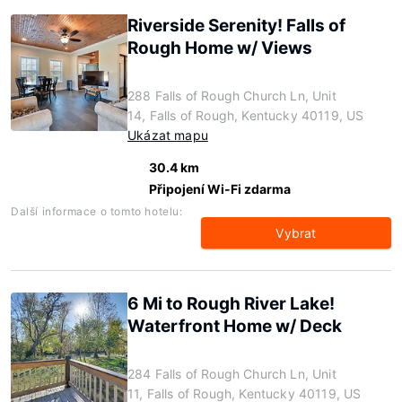
Riverside Serenity! Falls of
Rough Home w/ Views
288 Falls of Rough Church Ln, Unit
14, Falls of Rough, Kentucky 40119, US
Ukázat mapu
30.4 km
Připojení Wi-Fi zdarma
Další informace o tomto hotelu:
Vybrat
6 Mi to Rough River Lake!
Waterfront Home w/ Deck
284 Falls of Rough Church Ln, Unit
11, Falls of Rough, Kentucky 40119, US