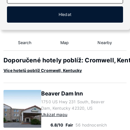
Hledat
Search
Map
Nearby
Doporučené hotely poblíž: Cromwell, Ken
Více hotelů poblíž Cromwell, Kentucky
Beaver Dam Inn
1750 US Hwy 231 South, Beaver
Dam, Kentucky 42320, US
Ukázat mapu
6.8/10
Fair
56 hodnoceních