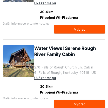
Ukázat mapu
30.4 km
Připojení Wi-Fi zdarma
Další informace o tomto hotelu:
Vybrat
Water Views! Serene Rough
River Family Cabin
270 Falls of Rough Church Ln, Cabin
6, Falls of Rough, Kentucky 40119, US
Ukázat mapu
30.5 km
Připojení Wi-Fi zdarma
Další informace o tomto hotelu:
Vybrat