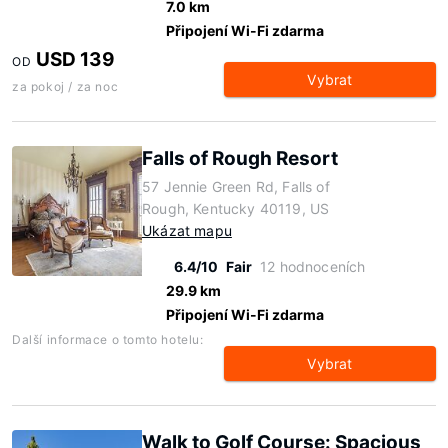
7.0 km
Připojení Wi-Fi zdarma
USD 139
OD
Vybrat
za pokoj / za noc
Falls of Rough Resort
57 Jennie Green Rd, Falls of
Rough, Kentucky 40119, US
Ukázat mapu
6.4/10
Fair
12 hodnoceních
29.9 km
Připojení Wi-Fi zdarma
Další informace o tomto hotelu:
Vybrat
Walk to Golf Course: Spacious