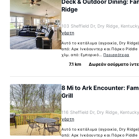
Deck & Outdoor Dining: Fam
Ridge
103 Sheffield Dr, Dry Ridge, Kentuc
χάρτη
Αυτό το κατάλυμα (αγροικία, Dry Ridge)
από: Αρκ Ινκάουντερ και Πάρκο Piddle 
χλμ. από: Εμπορικό...
Περισσότερα
7.1 km
Δωρεάν ασύρματο ίντ
8 Mi to Ark Encounter: Fam
Grill
116 Sheffield Dr, Dry Ridge, Kentuc
χάρτη
Αυτό το κατάλυμα (αγροικία, Dry Ridge)
από: Αρκ Ινκάουντερ και Πάρκο Piddle 