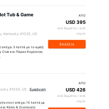
Hot Tub & Game
ΑΠΌ
USD 395
ανά δωμάτιο / ανά
εν, Kentucky 41035, US
νύχτα
Επιλέξτε
) απέχει 5 λεπτά με το αμάξι
ry Club και Πάρκο Κομητείας
α
ΑΠΌ
ntucky 41030, US
Εμφάνιση
USD 426
ανά δωμάτιο / ανά
νύχτα
ρίτεντεν) απέχει 10 λεπτά με
και Κήποι & Οινοποιείο