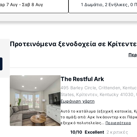
αρ 7 Αυγ - Σαβ 8 Αυγ
1 Δωμάτιο, 2 Ενήλικες, 0 
Προτεινόμενα ξενοδοχεία σε Κρίτεντε
Περ
The Restful Ark
495 Barley Circle, Crittenden, Kentu
States, Κρίτεντεν, Kentucky 41030,
Εμφάνιση χάρτη
Αυτό το κατάλυμα (εξοχική κατοικία, Κ
το αμάξι από: Αρκ Ινκάουντερ και Πάρ
εξοχικό πολυτελείας...
Περισσότερα
10/10
Excellent
2 κριτικές