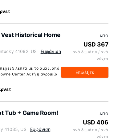
ερνετ
 Vest Historical Home
ΑΠΌ
USD 367
entucky 41092, US
Εμφάνιση
ανά δωμάτιο / ανά
νύχτα
πέχει 5 λεπτά με το αμάξι από:
Επιλέξτε
owne Center. Αυτή η αγροικία
ερνετ
ot Tub + Game Room!
ΑΠΌ
USD 406
ky 41035, US
Εμφάνιση
ανά δωμάτιο / ανά
νύχτα