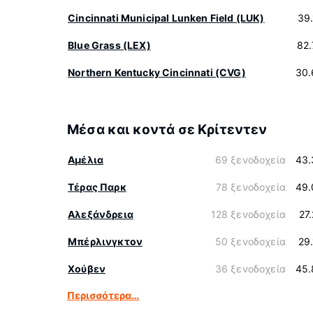
Cincinnati Municipal Lunken Field (LUK)
39
Blue Grass (LEX)
82
Northern Kentucky Cincinnati (CVG)
30.
Μέσα και κοντά σε Κρίτεντεν
Αμέλια
69 ξενοδοχεία
43.
Τέρας Παρκ
78 ξενοδοχεία
49.
Αλεξάνδρεια
128 ξενοδοχεία
27
Μπέρλινγκτον
50 ξενοδοχεία
29
Χούβεν
36 ξενοδοχεία
45.
Περισσότερα…