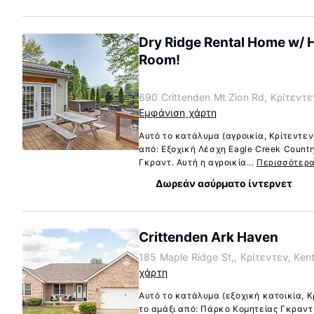
Dry Ridge Rental Home w/ 
Room!
690 Crittenden Mt Zion Rd, Κρίτεντ
Εμφάνιση χάρτη
Αυτό το κατάλυμα (αγροικία, Κρίτεντεν
από: Εξοχική Λέσχη Eagle Creek Count
Γκραντ. Αυτή η αγροικία...
Περισσότερ
Δωρεάν ασύρματο ίντερνετ
Crittenden Ark Haven
185 Maple Ridge St,, Κρίτεντεν, Ke
χάρτη
Αυτό το κατάλυμα (εξοχική κατοικία, Κ
το αμάξι από: Πάρκο Κομητείας Γκραντ 