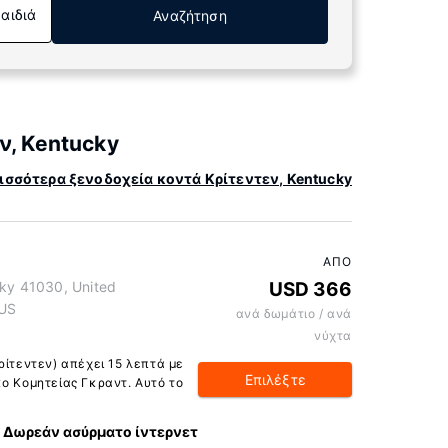
Παιδιά
Αναζήτηση
ν, Kentucky
ισσότερα ξενοδοχεία κοντά Κρίτεντεν, Kentucky
ΑΠΌ
cky 41030, United
USD 366
 US
ανά δωμάτιο / ανά
νύχτα
ρίτεντεν) απέχει 15 λεπτά με
Επιλέξτε
κο Κομητείας Γκραντ. Αυτό το
Δωρεάν ασύρματο ίντερνετ