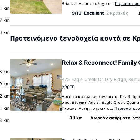
Brianza. Αυτό το εξοχικό...
Περισσότερ
.1 km
9/10
Excellent
2 κριτικές
.7 km
6 km
Προτεινόμενα ξενοδοχεία κοντά σε Κρ
Relax & Reconnect! Family 
3 km
475 Eagle Creek Dr, Dry Ridge, Ken
0 km
χάρτη
.2 km
Αυτό το κατάλυμα (αγροικία, Dry Ridge)
από: Εξοχική Λέσχη Eagle Creek Count
.1 km
Γκραντ. Αυτή η αγροικία...
Περισσότερ
3.1 km
Δωρεάν ασύρματο ίντ
8 km