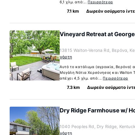
6,1 χλμ. από:...
Περισσότερα
7.1 km
Δωρεάν ασύρματο ίντ
Vineyard Retreat at George
13815 Walton-Verona Rd, Βερόνα, K
χάρτη
Αυτό το κατάλυμα (αγροικία, Βερόνα) α
Μεγάλη Νότια Χερσόνησος και Walton T
απέχει 4,5 χλμ. από:...
Περισσότερα
7.3 km
Δωρεάν ασύρματο ίντ
Dry Ridge Farmhouse w/ H
1040 Peoples Rd, Dry Ridge, Kentuc
χάρτη