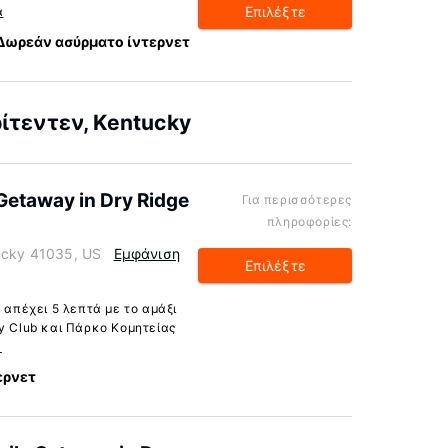
Επιλέξτε
α
Δωρεάν ασύρματο ίντερνετ
ίτεντεν, Kentucky
Getaway in Dry Ridge
Για περισσότερες
πληροφορίες:
tucky 41035, US
Εμφάνιση
Επιλέξτε
 απέχει 5 λεπτά με το αμάξι
ry Club και Πάρκο Κομητείας
α
ερνετ