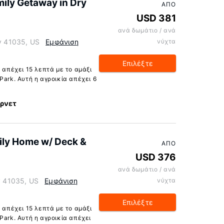
ily Getaway in Dry
ΑΠΌ
USD 381
ανά δωμάτιο / ανά
ky 41035, US
Εμφάνιση
νύχτα
Επιλέξτε
 απέχει 15 λεπτά με το αμάξι
Park. Αυτή η αγροικία απέχει 6
ερνετ
ily Home w/ Deck &
ΑΠΌ
USD 376
ανά δωμάτιο / ανά
ky 41035, US
Εμφάνιση
νύχτα
Επιλέξτε
 απέχει 15 λεπτά με το αμάξι
Park. Αυτή η αγροικία απέχει