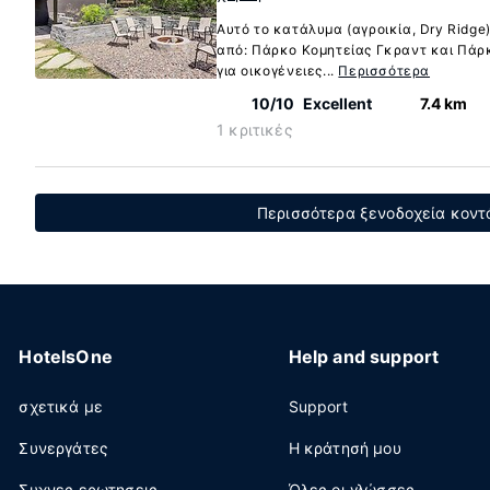
Αυτό το κατάλυμα (αγροικία, Dry Ridge
από: Πάρκο Κομητείας Γκραντ και Πάρκο
για οικογένειες...
Περισσότερα
10/10
Excellent
7.4 km
1 κριτικές
Περισσότερα ξενοδοχεία κοντά
HotelsOne
Help and support
σχετικά με
Support
Συνεργάτες
Η κράτησή μου
Συχνες ερωτησεις
Όλες οι γλώσσες