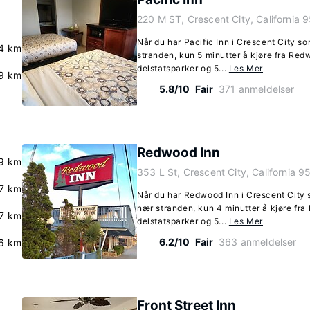
220 M ST, Crescent City, California 
Når du har Pacific Inn i Crescent City s
.4 km
stranden, kun 5 minutter å kjøre fra Re
delstatsparker og 5...
Les Mer
9 km
5.8/10
Fair
371 anmeldelser
Redwood Inn
9 km
353 L St, Crescent City, California 9
.7 km
Når du har Redwood Inn i Crescent City 
nær stranden, kun 4 minutter å kjøre fr
7 km
delstatsparker og 5...
Les Mer
6.2/10
Fair
363 anmeldelser
.6 km
Front Street Inn