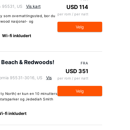
ia 95531, US
Vis kart
USD 114
per rom / per natt
ity som overnattingssted, bor du
edwood nasjonal- og
Velg
Wi-fi inkludert
e Beach & Redwoods!
FRA
USD 351
fornia 95531-3016, US
Vis
per rom / per natt
Velg
ty North) er kun en 10 minutters
statsparker og Jedediah Smith
i-fi inkludert