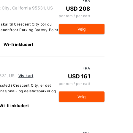
FRA
City, California 95531, US
USD 208
per rom / per natt
skal til Crescent City bor du
Velg
Beachfront Park og Battery Point
Wi-fi inkludert
FRA
5531, US
Vis kart
USD 161
per rom / per natt
sted i Crescent City, er det
 nasjonal- og delstatsparker og
Velg
Wi-fi inkludert