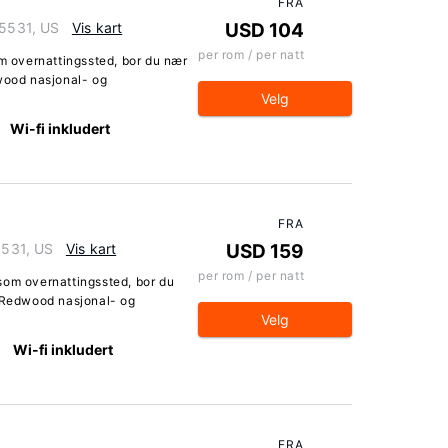
FRA
95531, US
Vis kart
USD 104
per rom / per natt
om overnattingssted, bor du nær
dwood nasjonal- og
Velg
Wi-fi inkludert
FRA
5531, US
Vis kart
USD 159
per rom / per natt
som overnattingssted, bor du
a Redwood nasjonal- og
Velg
Wi-fi inkludert
FRA