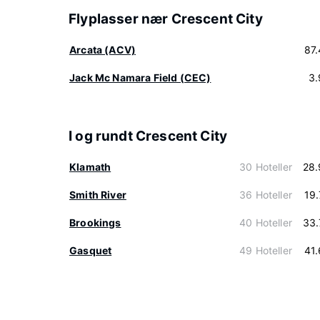
Flyplasser nær Crescent City
Arcata (ACV)
87
Jack Mc Namara Field (CEC)
3.
I og rundt Crescent City
Klamath
30 Hoteller
28.
Smith River
36 Hoteller
19
Brookings
40 Hoteller
33.
Gasquet
49 Hoteller
41