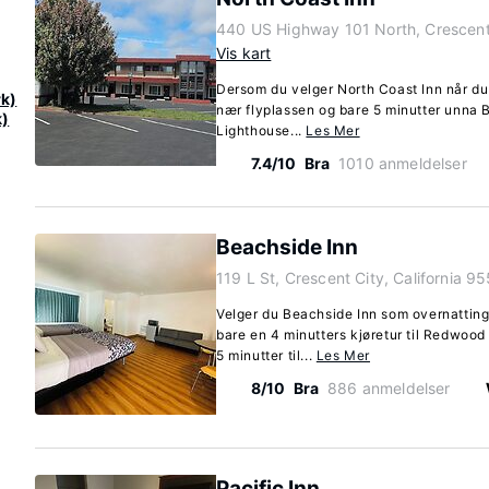
440 US Highway 101 North, Crescent 
Vis kart
Dersom du velger North Coast Inn når du 
rk)
nær flyplassen og bare 5 minutter unna 
k)
Lighthouse...
Les Mer
7.4/10
Bra
1010 anmeldelser
Beachside Inn
119 L St, Crescent City, California 9
Velger du Beachside Inn som overnattings
bare en 4 minutters kjøretur til Redwood
5 minutter til...
Les Mer
8/10
Bra
886 anmeldelser
Pacific Inn