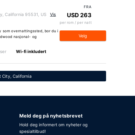
FRA
y, California 95531, US
Vis
USD 263
per rom / per natt
 som overnattingssted, bor du i
Velg
Redwood nasjonal- og
ser
Wi-fi inkludert
 City, California
Meld deg på nyhetsbrevet
Hold deg informert om nyheter og
spesialtilbud!