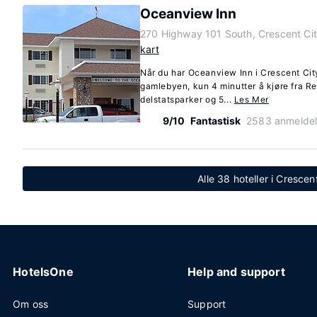
Oceanview Inn
270 Highway 101 South, Crescent Cit
kart
Når du har Oceanview Inn i Crescent City
gamlebyen, kun 4 minutter å kjøre fra 
delstatsparker og 5...
Les Mer
9/10
Fantastisk
2583 anmeldel
Alle 38 hoteller i Crescent
HotelsOne
Help and support
Om oss
Support