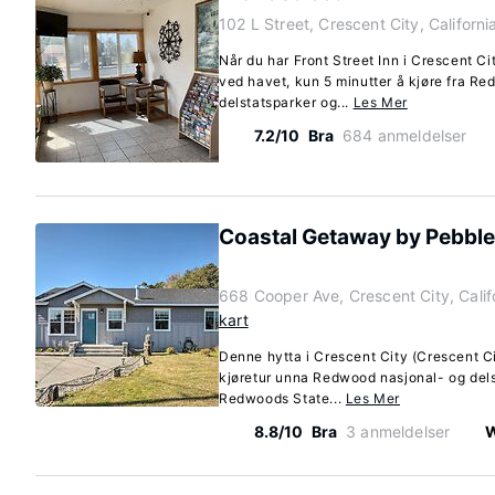
102 L Street, Crescent City, Californ
Når du har Front Street Inn i Crescent C
ved havet, kun 5 minutter å kjøre fra R
delstatsparker og...
Les Mer
7.2/10
Bra
684 anmeldelser
Coastal Getaway by Pebbl
668 Cooper Ave, Crescent City, Cali
kart
Denne hytta i Crescent City (Crescent Ci
kjøretur unna Redwood nasjonal- og del
Redwoods State...
Les Mer
8.8/10
Bra
3 anmeldelser
W