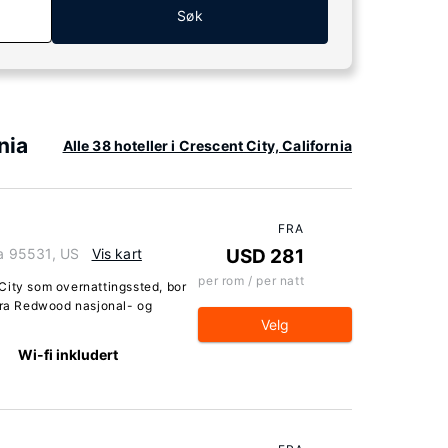
Søk
nia
Alle 38 hoteller i Crescent City, California
FRA
ia 95531, US
Vis kart
USD 281
per rom / per natt
City som overnattingssted, bor
 fra Redwood nasjonal- og
Velg
Wi-fi inkludert