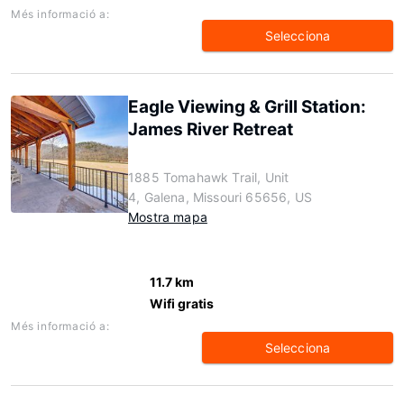
Més informació a:
Selecciona
Eagle Viewing & Grill Station:
James River Retreat
1885 Tomahawk Trail, Unit
4, Galena, Missouri 65656, US
Mostra mapa
11.7 km
Wifi gratis
Més informació a:
Selecciona