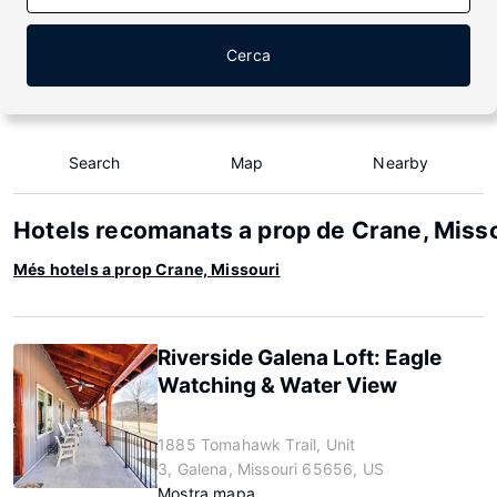
Cerca
Search
Map
Nearby
Hotels recomanats a prop de Crane, Miss
Més hotels a prop Crane, Missouri
Riverside Galena Loft: Eagle
Watching & Water View
1885 Tomahawk Trail, Unit
3, Galena, Missouri 65656, US
Mostra mapa