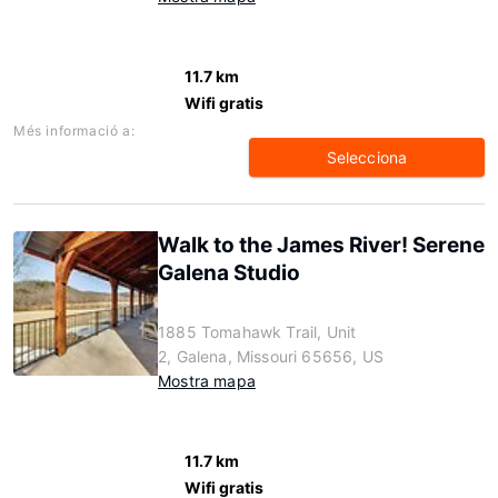
11.7 km
Wifi gratis
Més informació a:
Selecciona
Walk to the James River! Serene
Galena Studio
1885 Tomahawk Trail, Unit
2, Galena, Missouri 65656, US
Mostra mapa
11.7 km
Wifi gratis