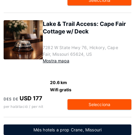
Selecciona
Lake & Trail Access: Cape Fair
Cottage w/ Deck
7282 W State Hwy 76, Hickory, Cape
Fair, Missouri 65624, US
Mostra mapa
20.6 km
Wifi gratis
USD 177
DES DE
Selecciona
per habitació / per nit
Més hotels a prop Crane, Missouri