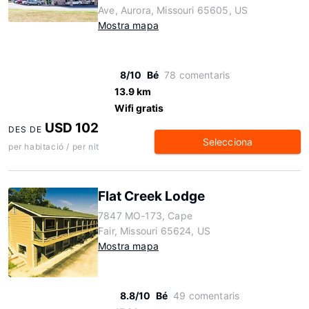
Ave, Aurora, Missouri 65605, US
Mostra mapa
8/10
Bé
78 comentaris
13.9 km
Wifi gratis
USD 102
DES DE
Selecciona
per habitació / per nit
Flat Creek Lodge
7847 MO-173, Cape
Fair, Missouri 65624, US
Mostra mapa
8.8/10
Bé
49 comentaris