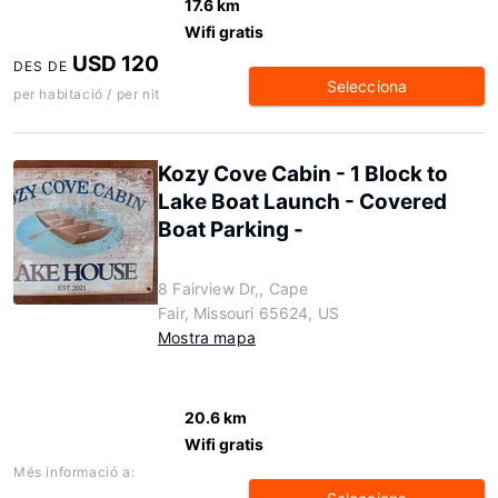
17.6 km
Wifi gratis
USD 120
DES DE
Selecciona
per habitació / per nit
Kozy Cove Cabin - 1 Block to
Lake Boat Launch - Covered
Boat Parking -
8 Fairview Dr,, Cape
Fair, Missouri 65624, US
Mostra mapa
20.6 km
Wifi gratis
Més informació a: