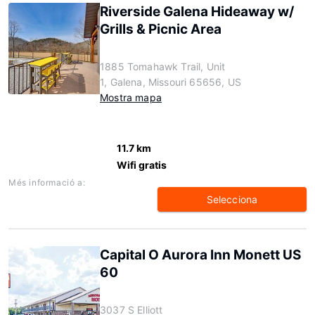
Riverside Galena Hideaway w/
Grills & Picnic Area
1885 Tomahawk Trail, Unit
1, Galena, Missouri 65656, US
Mostra mapa
11.7 km
Wifi gratis
Més informació a:
Selecciona
Capital O Aurora Inn Monett US
60
3037 S Elliott