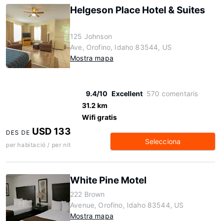
Helgeson Place Hotel & Suites
125 Johnson
Ave, Orofino, Idaho 83544, US
Mostra mapa
9.4/10
Excellent
570 comentaris
31.2 km
Wifi gratis
USD 133
DES DE
Selecciona
per habitació / per nit
White Pine Motel
222 Brown
Avenue, Orofino, Idaho 83544, US
Mostra mapa