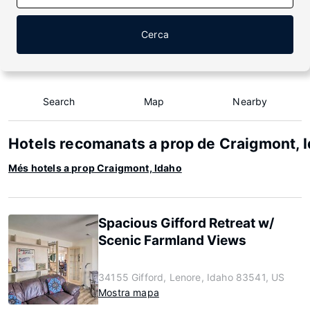
Cerca
Search
Map
Nearby
Hotels recomanats a prop de Craigmont, 
Més hotels a prop Craigmont, Idaho
Spacious Gifford Retreat w/
Scenic Farmland Views
34155 Gifford, Lenore, Idaho 83541, US
Mostra mapa