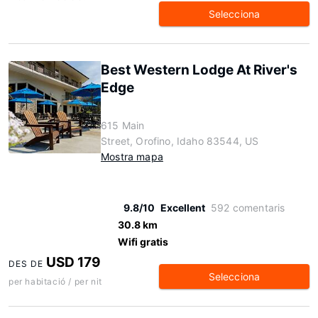
Selecciona
Best Western Lodge At River's
Edge
615 Main
Street, Orofino, Idaho 83544, US
Mostra mapa
9.8/10
Excellent
592 comentaris
30.8 km
Wifi gratis
USD 179
DES DE
Selecciona
per habitació / per nit