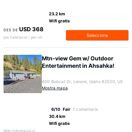
23.2 km
Wifi gratis
USD 368
DES DE
Selecciona
per habitació / per nit
Mtn-view Gem w/ Outdoor
Entertainment in Ahsahka!
400 Bobcat Dr, Lenore, Idaho 83520, US
Mostra mapa
6/10
Fair
1 comentaris
30.4 km
Wifi gratis
Més informació a: