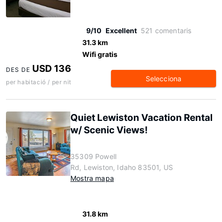
9/10
Excellent
521 comentaris
31.3 km
Wifi gratis
USD 136
DES DE
Selecciona
per habitació / per nit
Quiet Lewiston Vacation Rental
w/ Scenic Views!
35309 Powell
Rd, Lewiston, Idaho 83501, US
Mostra mapa
31.8 km