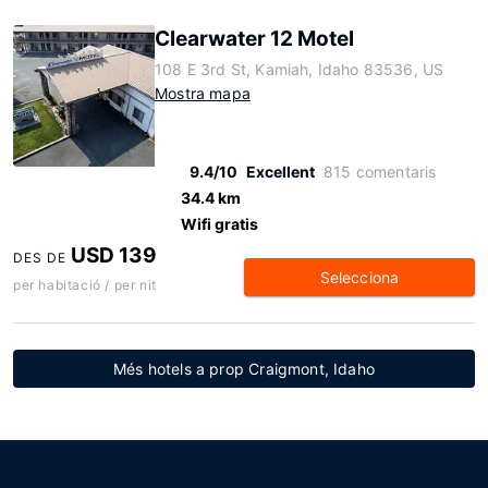
Clearwater 12 Motel
108 E 3rd St, Kamiah, Idaho 83536, US
Mostra mapa
9.4/10
Excellent
815 comentaris
34.4 km
Wifi gratis
USD 139
DES DE
Selecciona
per habitació / per nit
Més hotels a prop Craigmont, Idaho