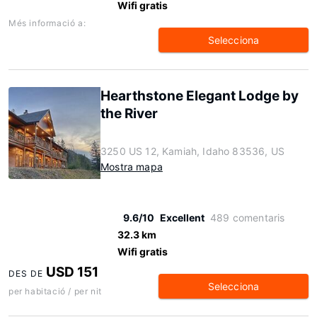
Wifi gratis
Més informació a:
Selecciona
Hearthstone Elegant Lodge by
the River
3250 US 12, Kamiah, Idaho 83536, US
Mostra mapa
9.6/10
Excellent
489 comentaris
32.3 km
Wifi gratis
USD 151
DES DE
Selecciona
per habitació / per nit