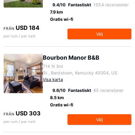
9.4/10
Fantastiskt
1554 recensioner
7.9 km
Gratis wi-fi
USD 184
FRÅN
Välj
per rum / per natt
Bourbon Manor B&B
714 N 3rd
St., Bardstown, Kentucky 40004, US
Visa karta
9.6/10
Fantastiskt
85 recensioner
8.5 km
Gratis wi-fi
USD 303
FRÅN
Välj
per rum / per natt