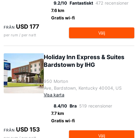
9.2/10
Fantastiskt
472 recensioner
7.6 km
Gratis wi-fi
USD 177
FRÅN
Välj
per rum / per natt
Holiday Inn Express & Suites
Bardstown by IHG
950 Morton
Ave, Bardstown, Kentucky 40004, US
Visa karta
8.4/10
Bra
519 recensioner
7.7 km
Gratis wi-fi
USD 153
FRÅN
Välj
per rum / per natt