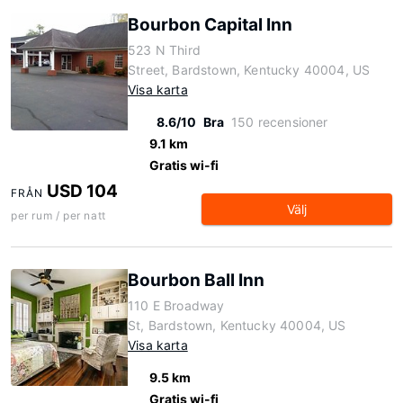
Bourbon Capital Inn
523 N Third
Street, Bardstown, Kentucky 40004, US
Visa karta
8.6/10
Bra
150 recensioner
9.1 km
Gratis wi-fi
USD 104
FRÅN
Välj
per rum / per natt
Bourbon Ball Inn
110 E Broadway
St, Bardstown, Kentucky 40004, US
Visa karta
9.5 km
Gratis wi-fi