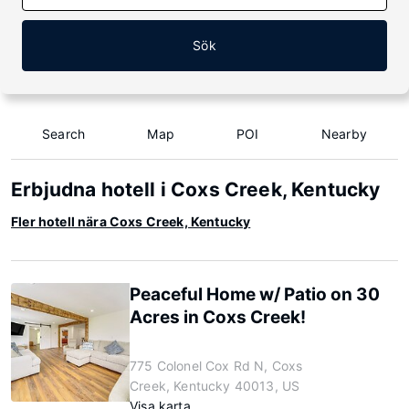
Sök
Search
Map
POI
Nearby
Erbjudna hotell i Coxs Creek, Kentucky
Fler hotell nära Coxs Creek, Kentucky
Peaceful Home w/ Patio on 30
Acres in Coxs Creek!
775 Colonel Cox Rd N, Coxs
Creek, Kentucky 40013, US
Visa karta