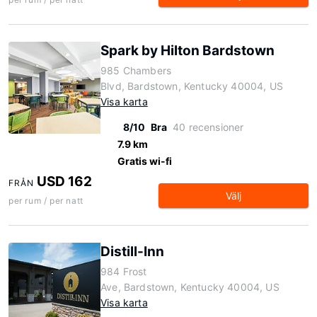
Spark by Hilton Bardstown
985 Chambers
Blvd, Bardstown, Kentucky 40004, US
Visa karta
8/10
Bra
40 recensioner
7.9 km
Gratis wi-fi
USD 162
FRÅN
Välj
per rum / per natt
Distill-Inn
984 Frost
Ave, Bardstown, Kentucky 40004, US
Visa karta