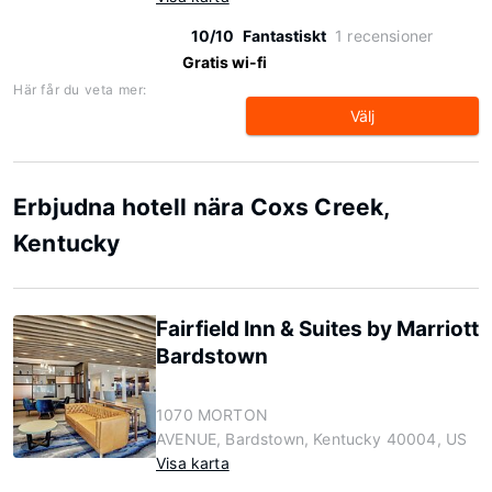
10/10
Fantastiskt
1 recensioner
Gratis wi-fi
Här får du veta mer:
Välj
Erbjudna hotell nära Coxs Creek,
Kentucky
Fairfield Inn & Suites by Marriott
Bardstown
1070 MORTON
AVENUE, Bardstown, Kentucky 40004, US
Visa karta