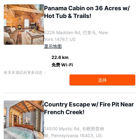
Panama Cabin on 36 Acres w/
Hot Tub & Trails!
5229 Madden Rd, 巴拿马, New
York 14767, US
显示地图
22.6 km
免费 Wi-Fi
有关本酒店的更多信息：
选择
Country Escape w/ Fire Pit Near
French Creek!
14500 Mystic Rd, 剑桥斯普林
斯, Pennsylvania 16403, US