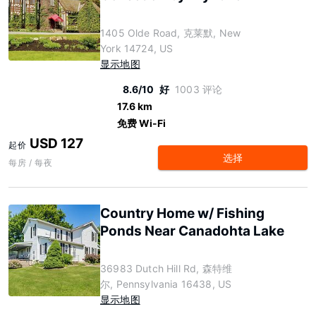
1405 Olde Road, 克莱默, New
York 14724, US
显示地图
8.6/10
好
1003 评论
17.6 km
免费 Wi-Fi
USD 127
起价
选择
每房 / 每夜
Country Home w/ Fishing
Ponds Near Canadohta Lake
36983 Dutch Hill Rd, 森特维
尔, Pennsylvania 16438, US
显示地图