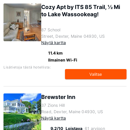
Cozy Apt by ITS 85 Trail, ½ Mi
to Lake Wassookeag!
87 School
Street, Dexter, Maine 04930, US
Näytä kartta
11.4 km
Ilmainen Wi-Fi
Lisätietoja tästä hotellista:
Valitse
Brewster Inn
37 Zions Hill
Road, Dexter, Maine 04930, US
Näytä kartta
9.2/10
Loistava
61 arvioon