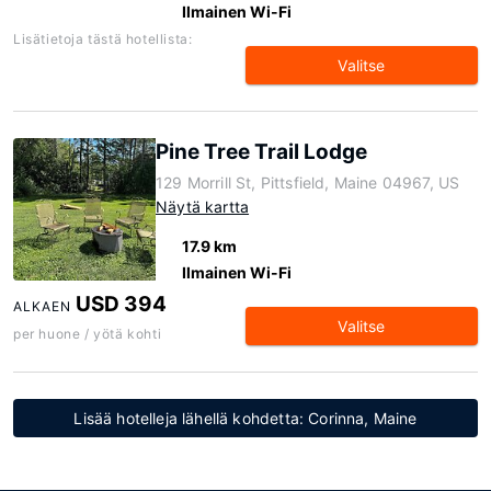
Ilmainen Wi-Fi
Lisätietoja tästä hotellista:
Valitse
Pine Tree Trail Lodge
129 Morrill St, Pittsfield, Maine 04967, US
Näytä kartta
17.9 km
Ilmainen Wi-Fi
USD 394
ALKAEN
Valitse
per huone / yötä kohti
Lisää hotelleja lähellä kohdetta: Corinna, Maine