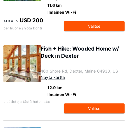
11.6 km
Ilmainen Wi-Fi
USD 200
ALKAEN
Valitse
per huone / yötä kohti
Fish + Hike: Wooded Home w/
Deck in Dexter
460 Shore Rd, Dexter, Maine 04930, US
Näytä kartta
12.9 km
Ilmainen Wi-Fi
Lisätietoja tästä hotellista:
Valitse