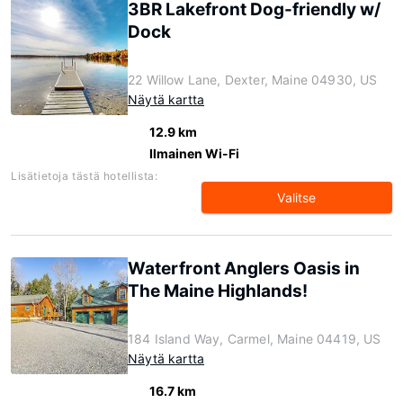
3BR Lakefront Dog-friendly w/
Dock
22 Willow Lane, Dexter, Maine 04930, US
Näytä kartta
12.9 km
Ilmainen Wi-Fi
Lisätietoja tästä hotellista:
Valitse
Waterfront Anglers Oasis in
The Maine Highlands!
184 Island Way, Carmel, Maine 04419, US
Näytä kartta
16.7 km