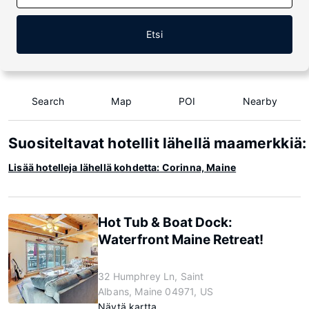
Etsi
Search
Map
POI
Nearby
Suositeltavat hotellit lähellä maamerkkiä
Lisää hotelleja lähellä kohdetta: Corinna, Maine
Hot Tub & Boat Dock:
Waterfront Maine Retreat!
32 Humphrey Ln, Saint
Albans, Maine 04971, US
Näytä kartta