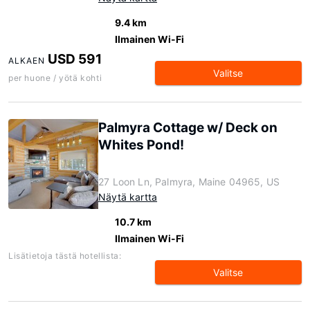
9.4 km
Ilmainen Wi-Fi
USD 591
ALKAEN
Valitse
per huone / yötä kohti
Palmyra Cottage w/ Deck on
Whites Pond!
27 Loon Ln, Palmyra, Maine 04965, US
Näytä kartta
10.7 km
Ilmainen Wi-Fi
Lisätietoja tästä hotellista:
Valitse