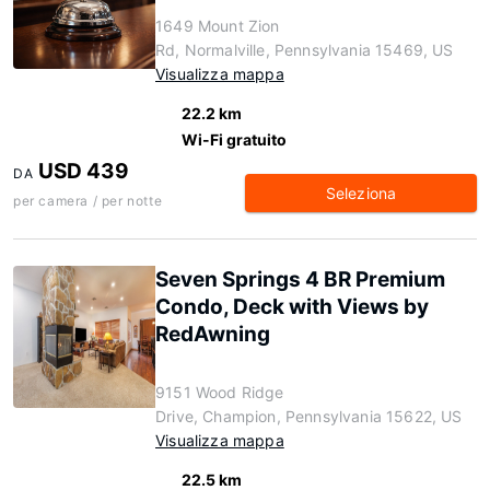
1649 Mount Zion
Rd, Normalville, Pennsylvania 15469, US
Visualizza mappa
22.2 km
Wi-Fi gratuito
USD 439
DA
Seleziona
per camera / per notte
Seven Springs 4 BR Premium
Condo, Deck with Views by
RedAwning
9151 Wood Ridge
Drive, Champion, Pennsylvania 15622, US
Visualizza mappa
22.5 km