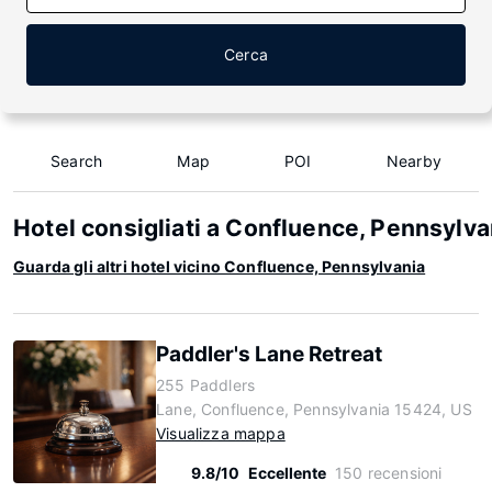
Cerca
Search
Map
POI
Nearby
Hotel consigliati a Confluence, Pennsylva
Guarda gli altri hotel vicino Confluence, Pennsylvania
Paddler's Lane Retreat
255 Paddlers
Lane, Confluence, Pennsylvania 15424, US
Visualizza mappa
9.8/10
Eccellente
150 recensioni