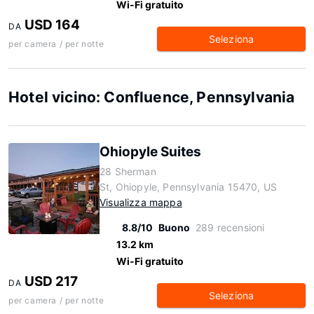
Wi-Fi gratuito
USD 164
DA
Seleziona
per camera / per notte
Hotel vicino: Confluence, Pennsylvania
Ohiopyle Suites
28 Sherman
St, Ohiopyle, Pennsylvania 15470, US
Visualizza mappa
8.8/10
Buono
289 recensioni
13.2 km
Wi-Fi gratuito
USD 217
DA
Seleziona
per camera / per notte