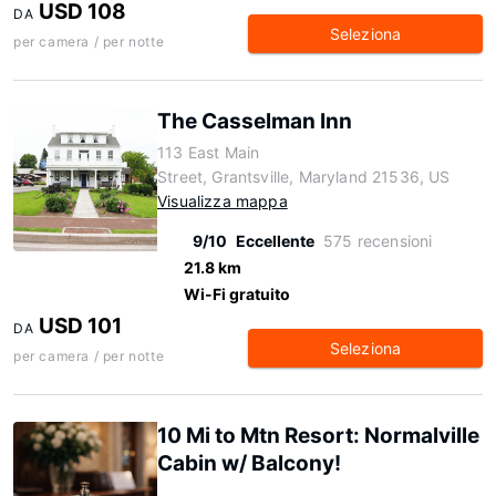
USD 108
DA
Seleziona
per camera / per notte
The Casselman Inn
113 East Main
Street, Grantsville, Maryland 21536, US
Visualizza mappa
9/10
Eccellente
575 recensioni
21.8 km
Wi-Fi gratuito
USD 101
DA
Seleziona
per camera / per notte
10 Mi to Mtn Resort: Normalville
Cabin w/ Balcony!