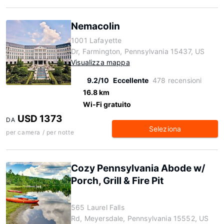
Nemacolin
1001 Lafayette
Dr, Farmington, Pennsylvania 15437, US
Visualizza mappa
9.2/10
Eccellente
478 recensioni
16.8 km
Wi-Fi gratuito
USD 1373
DA
Seleziona
per camera / per notte
Cozy Pennsylvania Abode w/
Porch, Grill & Fire Pit
565 Laurel Falls
Rd, Meyersdale, Pennsylvania 15552, US