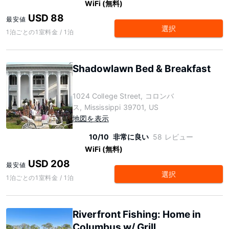
WiFi (無料)
USD 88
最安値
選択
1泊ごとの1室料金 / 1泊
Shadowlawn Bed & Breakfast
1024 College Street, コロンバ
ス, Mississippi 39701, US
地図を表示
10/10
非常に良い
58 レビュー
WiFi (無料)
USD 208
最安値
選択
1泊ごとの1室料金 / 1泊
Riverfront Fishing: Home in
Columbus w/ Grill