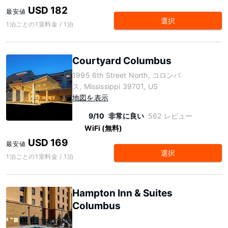
USD 182
最安値
選択
1泊ごとの1室料金 / 1泊
Courtyard Columbus
1995 6th Street North, コロンバ
ス, Mississippi 39701, US
地図を表示
9/10
非常に良い
562 レビュー
WiFi (無料)
USD 169
最安値
選択
1泊ごとの1室料金 / 1泊
Hampton Inn & Suites
Columbus