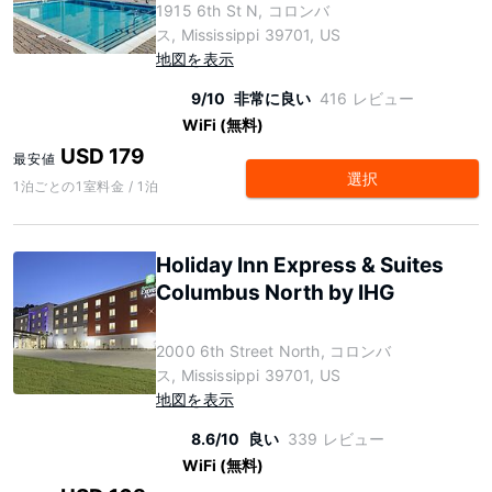
1915 6th St N, コロンバ
ス, Mississippi 39701, US
地図を表示
9/10
非常に良い
416 レビュー
WiFi (無料)
USD 179
最安値
選択
1泊ごとの1室料金 / 1泊
Holiday Inn Express & Suites
Columbus North by IHG
2000 6th Street North, コロンバ
ス, Mississippi 39701, US
地図を表示
8.6/10
良い
339 レビュー
WiFi (無料)