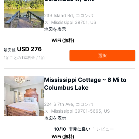
239 Island Rd, コロンバ
ス, Mississippi 39701, US
地図を表示
WiFi (無料)
USD 276
最安値
選択
1泊ごとの1室料金 / 1泊
Mississippi Cottage ~ 6 Mi to
Columbus Lake
224 S 7th Ave, コロンバ
ス, Mississippi 39701-5665, US
地図を表示
10/10
非常に良い
1 レビュー
WiFi (無料)