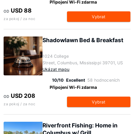
Připojení Wi-Fi zdarma
USD 88
OD
Vybrat
za pokoj / za noc
Shadowlawn Bed & Breakfast
1024 College
Street, Columbus, Mississippi 39701, US
Ukázat mapu
10/10
Excellent
58 hodnoceních
Připojení Wi-Fi zdarma
USD 208
OD
Vybrat
za pokoj / za noc
Riverfront Fishing: Home in
Columbus w/ Grill