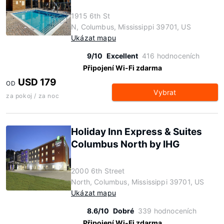
1915 6th St
N, Columbus, Mississippi 39701, US
Ukázat mapu
9/10
Excellent
416 hodnoceních
Připojení Wi-Fi zdarma
USD 179
OD
Vybrat
za pokoj / za noc
Holiday Inn Express & Suites
Columbus North by IHG
2000 6th Street
North, Columbus, Mississippi 39701, US
Ukázat mapu
8.6/10
Dobré
339 hodnoceních
Připojení Wi-Fi zdarma