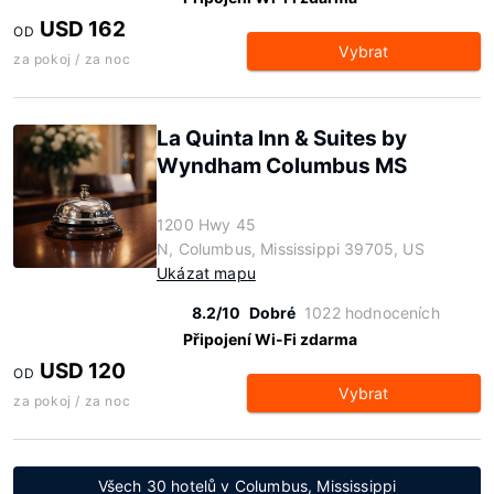
USD 162
OD
Vybrat
za pokoj / za noc
La Quinta Inn & Suites by
Wyndham Columbus MS
1200 Hwy 45
N, Columbus, Mississippi 39705, US
Ukázat mapu
8.2/10
Dobré
1022 hodnoceních
Připojení Wi-Fi zdarma
USD 120
OD
Vybrat
za pokoj / za noc
Všech 30 hotelů v Columbus, Mississippi