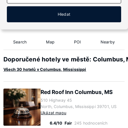
Hledat
Search
Map
POI
Nearby
Doporučené hotely ve městě: Columbus, 
Všech 30 hotelů v Columbus, Mississippi
Red Roof Inn Columbus, MS
510 Highway 45
North, Columbus, Mississippi 39701, US
Ukázat mapu
6.4/10
Fair
245 hodnoceních