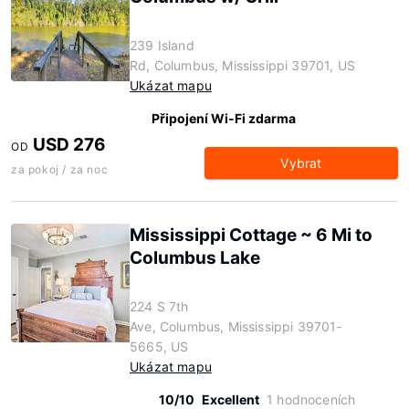
239 Island
Rd, Columbus, Mississippi 39701, US
Ukázat mapu
Připojení Wi-Fi zdarma
USD 276
OD
Vybrat
za pokoj / za noc
Mississippi Cottage ~ 6 Mi to
Columbus Lake
224 S 7th
Ave, Columbus, Mississippi 39701-
5665, US
Ukázat mapu
10/10
Excellent
1 hodnoceních