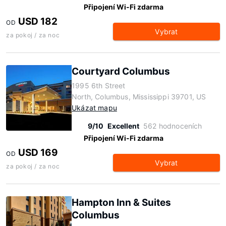
Připojení Wi-Fi zdarma
USD 182
OD
Vybrat
za pokoj / za noc
Courtyard Columbus
1995 6th Street
North, Columbus, Mississippi 39701, US
Ukázat mapu
9/10
Excellent
562 hodnoceních
Připojení Wi-Fi zdarma
USD 169
OD
Vybrat
za pokoj / za noc
Hampton Inn & Suites
Columbus