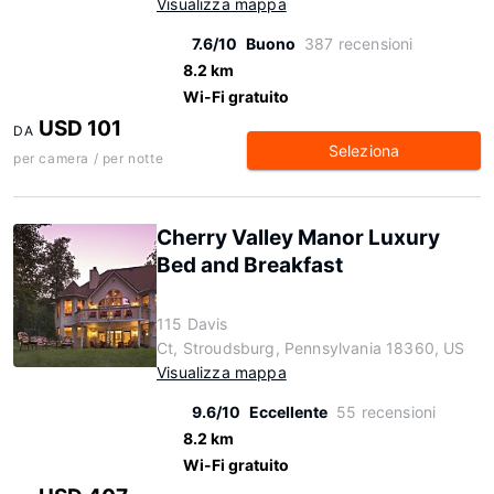
Visualizza mappa
7.6/10
Buono
387 recensioni
8.2 km
Wi-Fi gratuito
USD 101
DA
Seleziona
per camera / per notte
Cherry Valley Manor Luxury
Bed and Breakfast
115 Davis
Ct, Stroudsburg, Pennsylvania 18360, US
Visualizza mappa
9.6/10
Eccellente
55 recensioni
8.2 km
Wi-Fi gratuito