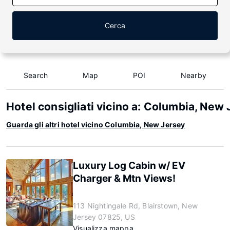
Cerca
Search
Map
POI
Nearby
Hotel consigliati vicino a: Columbia, New
Guarda gli altri hotel vicino Columbia, New Jersey
Luxury Log Cabin w/ EV
Charger & Mtn Views!
113 Nightingale Rd, Blairstown, New
Jersey 07825, US
Visualizza mappa