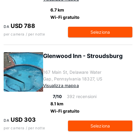
6.7 km
Wi-Fi gratuito
USD 788
DA
Seleziona
per camera / per notte
Glenwood Inn - Stroudsburg
167 Main St, Delaware Water
Gap, Pennsylvania 18327, US
Visualizza mappa
7/10
392 recensioni
8.1 km
Wi-Fi gratuito
USD 303
DA
Seleziona
per camera / per notte