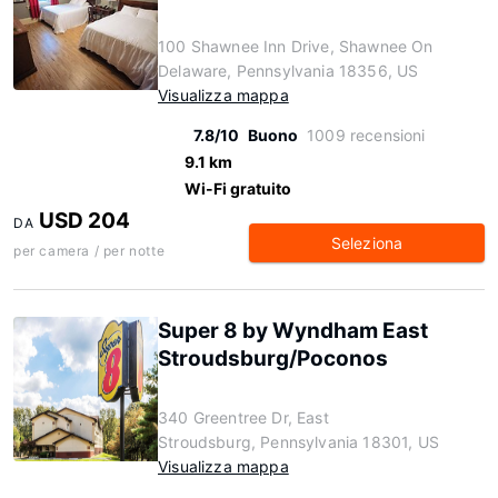
100 Shawnee Inn Drive, Shawnee On
Delaware, Pennsylvania 18356, US
Visualizza mappa
7.8/10
Buono
1009 recensioni
9.1 km
Wi-Fi gratuito
USD 204
DA
Seleziona
per camera / per notte
Super 8 by Wyndham East
Stroudsburg/Poconos
340 Greentree Dr, East
Stroudsburg, Pennsylvania 18301, US
Visualizza mappa