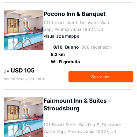
Pocono Inn & Banquet
101 broad street, Delaware Water
Gap, Pennsylvania 18327, US
Visualizza mappa
8/10
Buono
388 recensioni
8.2 km
Wi-Fi gratuito
USD 105
DA
Seleziona
per camera / per notte
Fairmount Inn & Suites -
Stroudsburg
101 Broad Street Building B, Delaware
Water Gap, Pennsylvania 18327, US