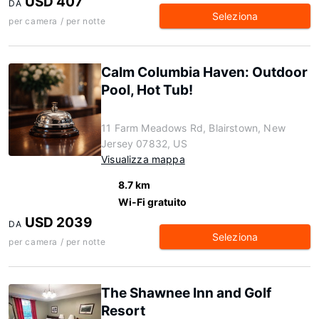
USD 407
DA
Seleziona
per camera / per notte
Calm Columbia Haven: Outdoor
Pool, Hot Tub!
11 Farm Meadows Rd, Blairstown, New
Jersey 07832, US
Visualizza mappa
8.7 km
Wi-Fi gratuito
USD 2039
DA
Seleziona
per camera / per notte
The Shawnee Inn and Golf
Resort