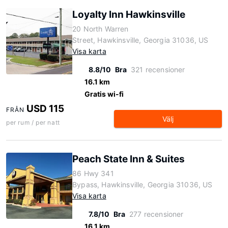
Loyalty Inn Hawkinsville
20 North Warren
Street, Hawkinsville, Georgia 31036, US
Visa karta
8.8/10
Bra
321 recensioner
16.1 km
Gratis wi-fi
USD 115
FRÅN
Välj
per rum / per natt
Peach State Inn & Suites
86 Hwy 341
Bypass, Hawkinsville, Georgia 31036, US
Visa karta
7.8/10
Bra
277 recensioner
16.1 km