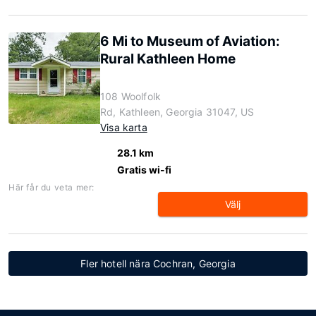
6 Mi to Museum of Aviation:
Rural Kathleen Home
108 Woolfolk
Rd, Kathleen, Georgia 31047, US
Visa karta
28.1 km
Gratis wi-fi
Här får du veta mer:
Välj
Fler hotell nära Cochran, Georgia