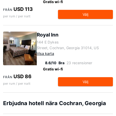
Gratis wi-fi
USD 113
FRÅN
Välj
per rum / per natt
Royal Inn
144 E Dykes
Street, Cochran, Georgia 31014, US
Visa karta
8.6/10
Bra
23 recensioner
Gratis wi-fi
USD 86
FRÅN
Välj
per rum / per natt
Erbjudna hotell nära Cochran, Georgia