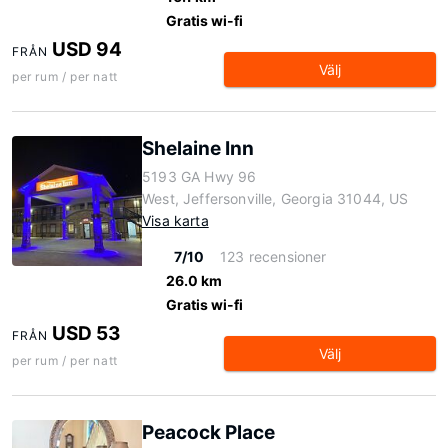
Gratis wi-fi
USD 94
FRÅN
Välj
per rum / per natt
Shelaine Inn
5193 GA Hwy 96
West, Jeffersonville, Georgia 31044, US
Visa karta
7/10
123 recensioner
26.0 km
Gratis wi-fi
USD 53
FRÅN
Välj
per rum / per natt
Peacock Place