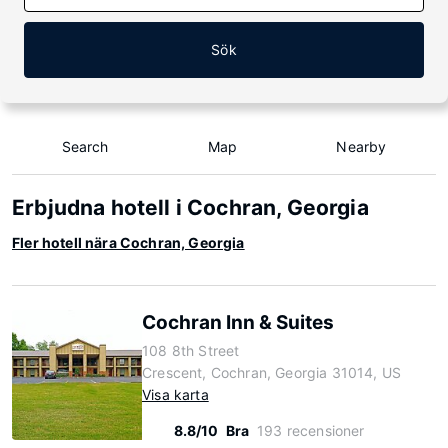
Sök
Search
Map
Nearby
Erbjudna hotell i Cochran, Georgia
Fler hotell nära Cochran, Georgia
Cochran Inn & Suites
108 8th Street
Crescent, Cochran, Georgia 31014, US
Visa karta
8.8/10
Bra
193 recensioner