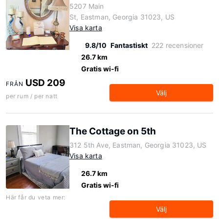
5207 Main
St, Eastman, Georgia 31023, US
Visa karta
9.8/10
Fantastiskt
222 recensioner
26.7 km
Gratis wi-fi
USD 209
FRÅN
Välj
per rum / per natt
The Cottage on 5th
312 5th Ave, Eastman, Georgia 31023, US
Visa karta
26.7 km
Gratis wi-fi
Här får du veta mer:
Välj