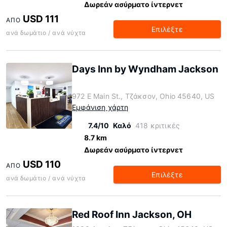
Δωρεάν ασύρματο ίντερνετ
USD 111
ΑΠΌ
Επιλέξτε
ανά δωμάτιο / ανά νύχτα
Days Inn by Wyndham Jackson
972 E Main St., Τζάκσον, Ohio 45640, US
Εμφάνιση χάρτη
7.4/10
Καλό
418 κριτικές
8.7 km
Δωρεάν ασύρματο ίντερνετ
USD 110
ΑΠΌ
Επιλέξτε
ανά δωμάτιο / ανά νύχτα
Red Roof Inn Jackson, OH