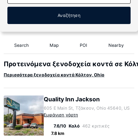
Αναζήτηση
Search
Map
POI
Nearby
Προτεινόμενα ξενοδοχεία κοντά σε Κόλτ
Περισσότερα ξενοδοχεία κοντά Κόλτον, Ohio
Quality Inn Jackson
605 E Main St, Τζάκσον, Ohio 45640, US
Εμφάνιση χάρτη
7.6/10
Καλό
462 κριτικές
7.8 km