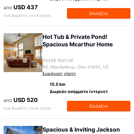
USD 437
ΑΠΌ
Επιλέξτε
ανά δωμάτιο / ανά νύχτα
Hot Tub & Private Pond!
Spacious Mcarthur Home
33368 Wolf Hill
Rd, ΜακΆρθουρ, Ohio 45651, US
Εμφάνιση χάρτη
15.5 km
Δωρεάν ασύρματο ίντερνετ
USD 520
ΑΠΌ
Επιλέξτε
ανά δωμάτιο / ανά νύχτα
Spacious & Inviting Jackson