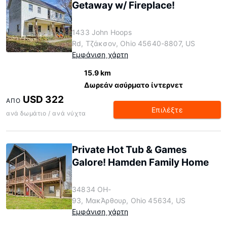
Getaway w/ Fireplace!
1433 John Hoops
Rd, Τζάκσον, Ohio 45640-8807, US
Εμφάνιση χάρτη
15.9 km
Δωρεάν ασύρματο ίντερνετ
USD 322
ΑΠΌ
Επιλέξτε
ανά δωμάτιο / ανά νύχτα
Private Hot Tub & Games
Galore! Hamden Family Home
34834 OH-
93, ΜακΆρθουρ, Ohio 45634, US
Εμφάνιση χάρτη