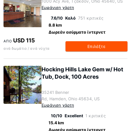
1000 Acy Ave, Τζάκσον, Ohio 45640, US
Εμφάνιση χάρτη
7.6/10
Καλό
751 κριτικές
8.8 km
Δωρεάν ασύρματο ίντερνετ
USD 115
ΑΠΌ
Επιλέξτε
ανά δωμάτιο / ανά νύχτα
Hocking Hills Lake Gem w/ Hot
Tub, Dock, 100 Acres
35241 Benner
Rd, Hamden, Ohio 45634, US
Εμφάνιση χάρτη
10/10
Excellent
1 κριτικές
15.4 km
Δωρεάν ασύρματο ίντερνετ